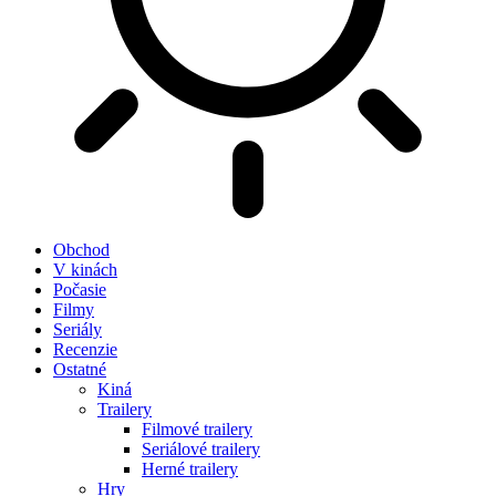
Obchod
V kinách
Počasie
Filmy
Seriály
Recenzie
Ostatné
Kiná
Trailery
Filmové trailery
Seriálové trailery
Herné trailery
Hry