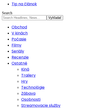
Tip na článok
Search
Obchod
V kinách
Počasie
Filmy
Seriály
Recenzie
Ostatné
Kiná
Trailery
Hry
Technológie
Zábava
Osobnosti
Streamovacie služby