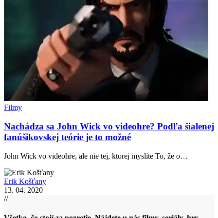
Filmy
Nachádza sa John Wick vo videohre? Podľa šialenej
fanúšikovskej teórie je to možné
John Wick vo videohre, ale nie tej, ktorej myslíte To, že o…
Erik Košťany
13. 04. 2020
//
Všetko, čo stojí za pozretie. Nájdete u nás filmy, seriály, hry,