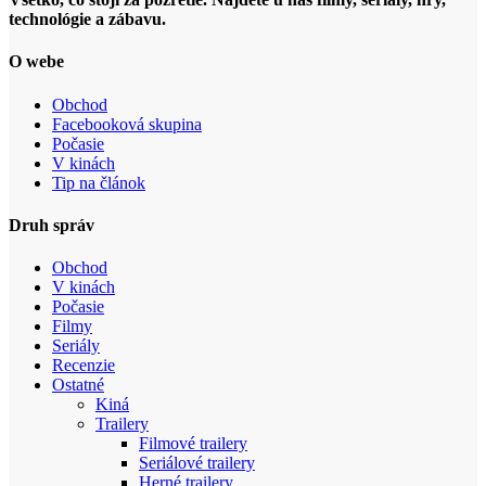
technológie a zábavu.
O webe
Obchod
Facebooková skupina
Počasie
V kinách
Tip na článok
Druh správ
Obchod
V kinách
Počasie
Filmy
Seriály
Recenzie
Ostatné
Kiná
Trailery
Filmové trailery
Seriálové trailery
Herné trailery