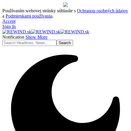
Používaním webovej stránky súhlasíte s
Ochranou osobných údajov
a
Podmienkami používania
.
Accept
Sign In
Notification
Show More