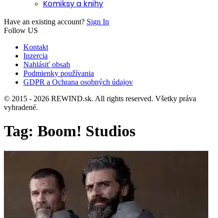
Komiksy a knihy
Have an existing account?
Sign In
Follow US
Kontakt
Inzercia
Nahlásiť obsah
Podmienky používania
GDPR a Ochrana osobných údajov
© 2015 - 2026 REWIND.sk. All rights reserved. Všetky práva
vyhradené.
Tag:
Boom! Studios