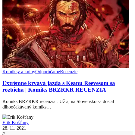
Komiksy a knihy
Odporúčame
Recenzie
Extrémne krvavá jazda s Keanu Reevesom sa
rozbieha | Komiks BRZRKR RECENZIA
Komiks BRZRKR recenzia - Už aj na Slovensko sa dostal
dlhoočakávaný komiks…
Erik Košťany
28. 11. 2021
//