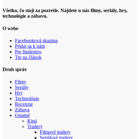
Všetko, čo stojí za pozretie. Nájdete u nás filmy, seriály, hry,
technológie a zábavu.
O webe
Facebooková skupina
Pridaj sa k nám
Pre študentov
Tip na článok
Druh správ
Filmy
Seriály
Hry
Technológie
Recenzie
Zábava
Ostatné
Kiná
Trailery
Filmové trailery
Seriálové trailery