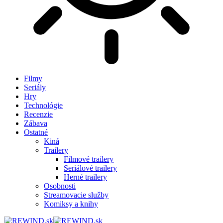
Filmy
Seriály
Hry
Technológie
Recenzie
Zábava
Ostatné
Kiná
Trailery
Filmové trailery
Seriálové trailery
Herné trailery
Osobnosti
Streamovacie služby
Komiksy a knihy