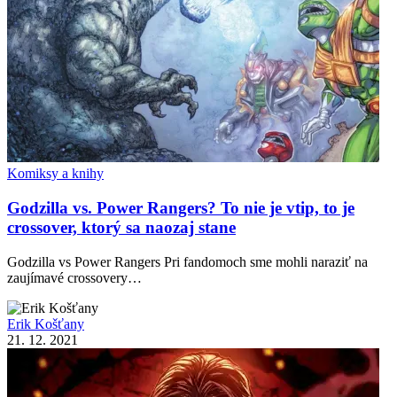
Komiksy a knihy
Godzilla vs. Power Rangers? To nie je vtip, to je
crossover, ktorý sa naozaj stane
Godzilla vs Power Rangers Pri fandomoch sme mohli naraziť na
zaujímavé crossovery…
Erik Košťany
21. 12. 2021