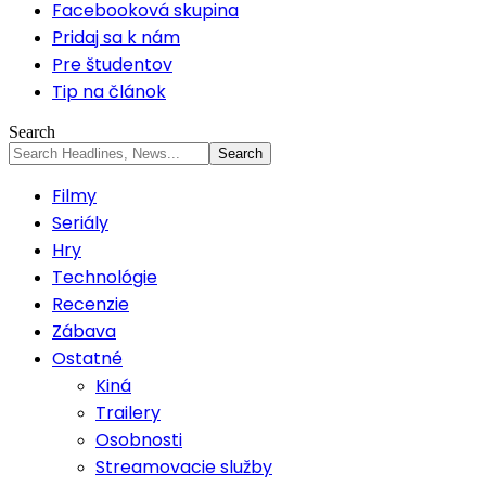
Facebooková skupina
Pridaj sa k nám
Pre študentov
Tip na článok
Search
Filmy
Seriály
Hry
Technológie
Recenzie
Zábava
Ostatné
Kiná
Trailery
Osobnosti
Streamovacie služby