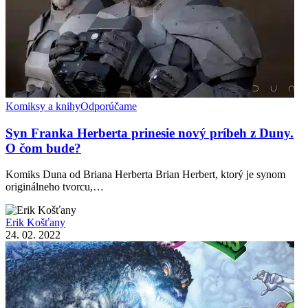
Komiksy a knihy
Odporúčame
Syn Franka Herberta prinesie nový príbeh z Duny.
O čom bude?
Komiks Duna od Briana Herberta Brian Herbert, ktorý je synom
originálneho tvorcu,…
Erik Košťany
24. 02. 2022