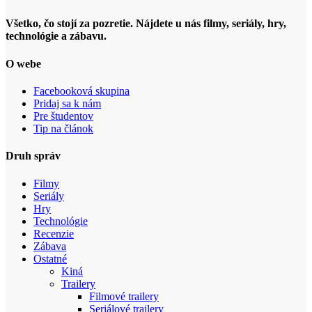
Všetko, čo stojí za pozretie. Nájdete u nás filmy, seriály, hry,
technológie a zábavu.
O webe
Facebooková skupina
Pridaj sa k nám
Pre študentov
Tip na článok
Druh správ
Filmy
Seriály
Hry
Technológie
Recenzie
Zábava
Ostatné
Kiná
Trailery
Filmové trailery
Seriálové trailery