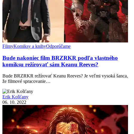
Filmy
Komiksy a knihy
Odporúčame
Bude nakoniec film BRZRKR podľa vlastného
komiksu režírovať sám Keanu Reeves?
Bude BRZRKR režírovať Keanu Reeves? Je veľmi vysoká šanca,
že filmové spracovanie…
Erik Košťany
06. 10. 2022