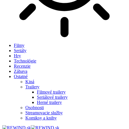
Filmy
Seriály
Hry
Technológie
Recenzie
Zábava
Ostatné
Kiná
Trailery
Filmové trailery
Seriálové trailery
Herné trailery
Osobnosti
Streamovacie služby
Komiksy a knihy