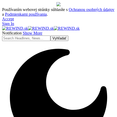
Používaním webovej stránky súhlasíte s
Ochranou osobných údajov
a
Podmienkami používania
.
Accept
Sign In
Notification
Show More