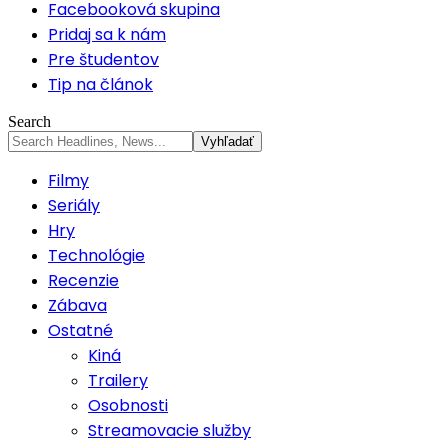
Facebooková skupina
Pridaj sa k nám
Pre študentov
Tip na článok
Search
Filmy
Seriály
Hry
Technológie
Recenzie
Zábava
Ostatné
Kiná
Trailery
Osobnosti
Streamovacie služby