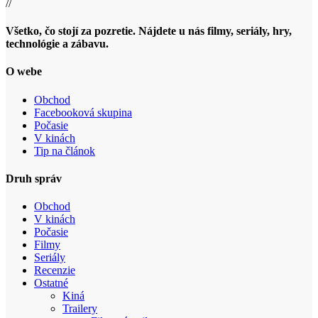
//
Všetko, čo stojí za pozretie. Nájdete u nás filmy, seriály, hry,
technológie a zábavu.
O webe
Obchod
Facebooková skupina
Počasie
V kinách
Tip na článok
Druh správ
Obchod
V kinách
Počasie
Filmy
Seriály
Recenzie
Ostatné
Kiná
Trailery