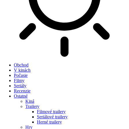
Obchod
V kinách
Počasie
Filmy
Seriály
Recenzie
Ostatné
Kiná
Trailery
Filmové trailery
Seriálové trailery
Herné trailery
Hry