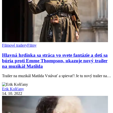
Filmové trailery
Filmy
Hlavná hrdinka sa stráca vo svete fantázie a deti sa
búria proti Emme Thompson, ukazuje nový trailer
na muzikál Matilda
Trailer na muzikál Matilda Vstávať a spievať! Je tu nový trailer na…
Erik Košťany
14. 10. 2022