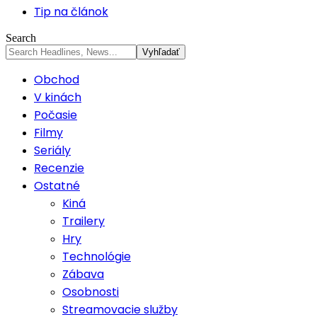
Tip na článok
Search
Obchod
V kinách
Počasie
Filmy
Seriály
Recenzie
Ostatné
Kiná
Trailery
Hry
Technológie
Zábava
Osobnosti
Streamovacie služby