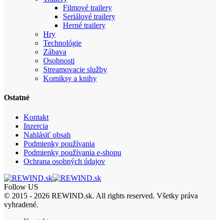
Filmové trailery
Seriálové trailery
Herné trailery
Hry
Technológie
Zábava
Osobnosti
Streamovacie služby
Komiksy a knihy
Ostatné
Kontakt
Inzercia
Nahlásiť obsah
Podmienky používania
Podmienky používania e-shopu
Ochrana osobných údajov
Follow US
© 2015 - 2026 REWIND.sk. All rights reserved. Všetky práva
vyhradené.