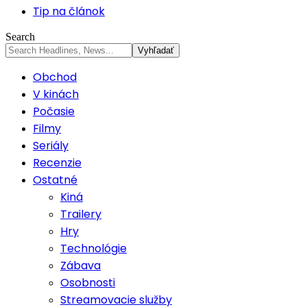
Tip na článok
Search
Obchod
V kinách
Počasie
Filmy
Seriály
Recenzie
Ostatné
Kiná
Trailery
Hry
Technológie
Zábava
Osobnosti
Streamovacie služby