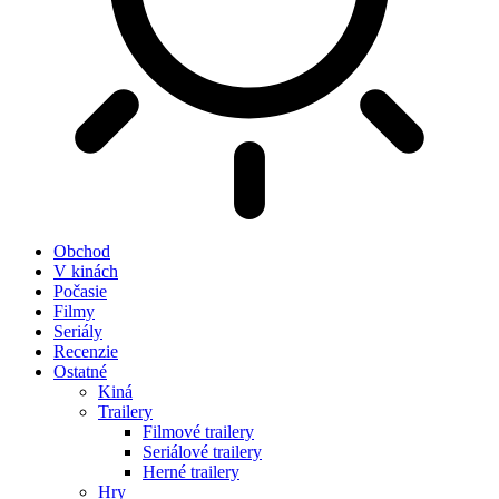
Obchod
V kinách
Počasie
Filmy
Seriály
Recenzie
Ostatné
Kiná
Trailery
Filmové trailery
Seriálové trailery
Herné trailery
Hry