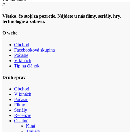
//
Všetko, čo stojí za pozretie. Nájdete u nás filmy, seriály, hry,
technológie a zábavu.
O webe
Obchod
Facebooková skupina
Počasie
V kinách
Tip na článok
Druh správ
Obchod
V kinách
Počasie
Filmy
Seriály
Recenzie
Ostatné
Kiná
Trailery