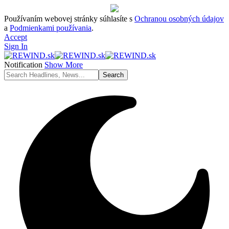
Používaním webovej stránky súhlasíte s
Ochranou osobných údajov
a
Podmienkami používania
.
Accept
Sign In
Notification
Show More