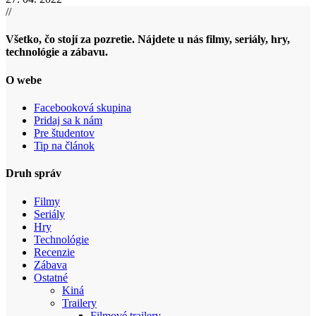
//
Všetko, čo stojí za pozretie. Nájdete u nás filmy, seriály, hry,
technológie a zábavu.
O webe
Facebooková skupina
Pridaj sa k nám
Pre študentov
Tip na článok
Druh správ
Filmy
Seriály
Hry
Technológie
Recenzie
Zábava
Ostatné
Kiná
Trailery
Filmové trailery