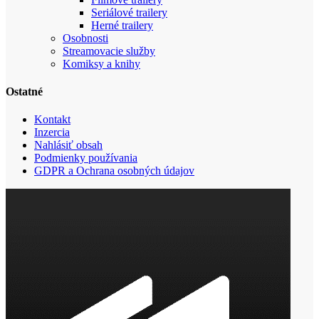
Seriálové trailery
Herné trailery
Osobnosti
Streamovacie služby
Komiksy a knihy
Ostatné
Kontakt
Inzercia
Nahlásiť obsah
Podmienky používania
GDPR a Ochrana osobných údajov