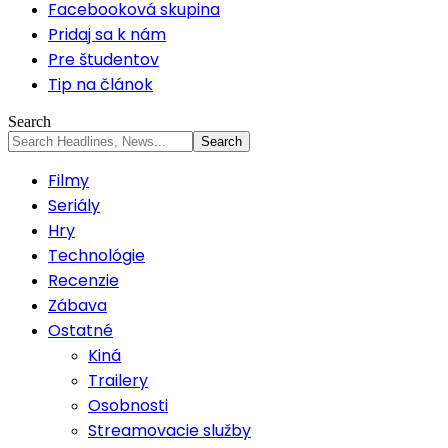
Facebooková skupina
Pridaj sa k nám
Pre študentov
Tip na článok
Search
Filmy
Seriály
Hry
Technológie
Recenzie
Zábava
Ostatné
Kiná
Trailery
Osobnosti
Streamovacie služby