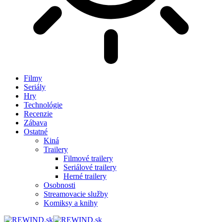
Filmy
Seriály
Hry
Technológie
Recenzie
Zábava
Ostatné
Kiná
Trailery
Filmové trailery
Seriálové trailery
Herné trailery
Osobnosti
Streamovacie služby
Komiksy a knihy