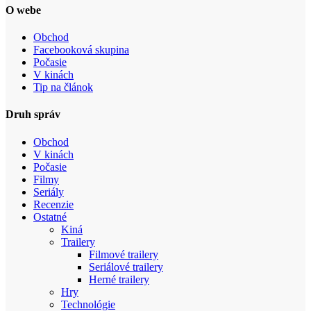
O webe
Obchod
Facebooková skupina
Počasie
V kinách
Tip na článok
Druh správ
Obchod
V kinách
Počasie
Filmy
Seriály
Recenzie
Ostatné
Kiná
Trailery
Filmové trailery
Seriálové trailery
Herné trailery
Hry
Technológie