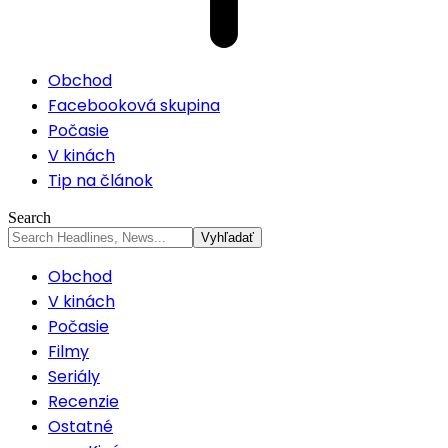
Obchod
Facebooková skupina
Počasie
V kinách
Tip na článok
Search
Obchod
V kinách
Počasie
Filmy
Seriály
Recenzie
Ostatné