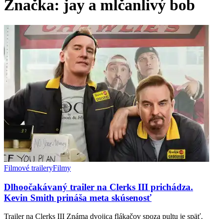
Značka:
jay a mlčanlivý bob
Filmové trailery
Filmy
Dlhoočakávaný trailer na Clerks III prichádza.
Kevin Smith prináša meta skúsenosť
Trailer na Clerks III Známa dvojica flákačov spoza pultu je späť.