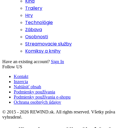
Kiná
Trailery
Hry
Technológie
Zábava
Osobnosti
Streamovacie služby
Komiksy a knihy
Have an existing account?
Sign In
Follow US
Kontakt
Inzercia
Nahlásiť obsah
Podmienky používania
Podmienky používania e-shopu
Ochrana osobných údajov
© 2015 - 2026 REWIND.sk. All rights reserved. Všetky práva
vyhradené.