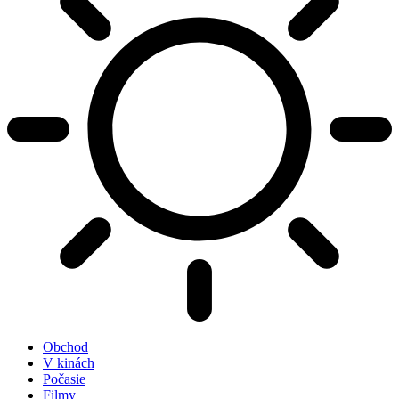
Obchod
V kinách
Počasie
Filmy