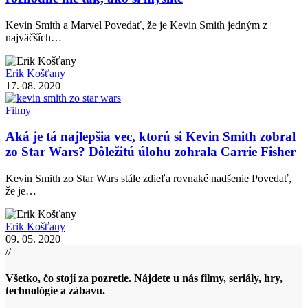
Kevin Smith a Marvel Povedať, že je Kevin Smith jedným z
najväčších…
Erik Košťany
17. 08. 2020
Filmy
Aká je tá najlepšia vec, ktorú si Kevin Smith zobral
zo Star Wars? Dôležitú úlohu zohrala Carrie Fisher
Kevin Smith zo Star Wars stále zdieľa rovnaké nadšenie Povedať,
že je…
Erik Košťany
09. 05. 2020
//
Všetko, čo stojí za pozretie. Nájdete u nás filmy, seriály, hry,
technológie a zábavu.