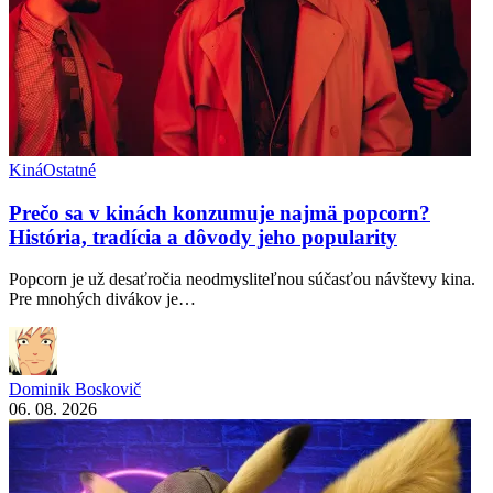
Kiná
Ostatné
Prečo sa v kinách konzumuje najmä popcorn?
História, tradícia a dôvody jeho popularity
Popcorn je už desaťročia neodmysliteľnou súčasťou návštevy kina.
Pre mnohých divákov je…
Dominik Boskovič
06. 08. 2026