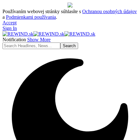
Používaním webovej stránky súhlasíte s
Ochranou osobných údajov
a
Podmienkami používania
.
Accept
Sign In
Notification
Show More