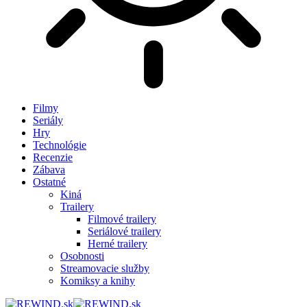
Filmy
Seriály
Hry
Technológie
Recenzie
Zábava
Ostatné
Kiná
Trailery
Filmové trailery
Seriálové trailery
Herné trailery
Osobnosti
Streamovacie služby
Komiksy a knihy