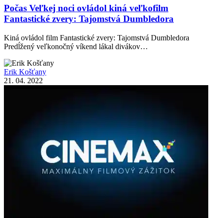
Počas Veľkej noci ovládol kiná veľkofilm
Fantastické zvery: Tajomstvá Dumbledora
Kiná ovládol film Fantastické zvery: Tajomstvá Dumbledora
Predĺžený veľkonočný víkend lákal divákov…
Erik Košťany
21. 04. 2022