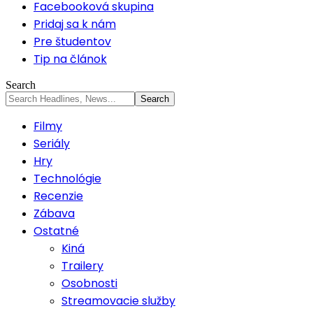
Facebooková skupina
Pridaj sa k nám
Pre študentov
Tip na článok
Search
Filmy
Seriály
Hry
Technológie
Recenzie
Zábava
Ostatné
Kiná
Trailery
Osobnosti
Streamovacie služby