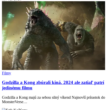
Filmy
Godzilla a Kong zbúrali kiná. 2024 ale zatiaľ patrí
jedinému filmu
Godzilla a Kong majú za sebou silný víkend Najnovší prírastok do
MonsterVerse…