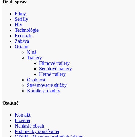
Druh správ
Filmy
Seriály
Hry
Technológie
Recenzie
Zábava
Ostatné
Kiná
Trailery
Filmové trailery
Seriálové trailery
Herné trailery
Osobnosti
Streamovacie služby
Komiksy a knihy
Ostatné
Kontakt
Inzercia
Nahlásiť obsah
Podmienky používania
GDPR a Ochrana osobných údajov