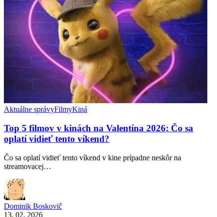
Aktuálne správy
Filmy
Kiná
Top 5 filmov v kinách na Valentína 2026: Čo sa
oplatí vidieť tento víkend?
Čo sa oplatí vidieť tento víkend v kine prípadne neskôr na
streamovacej…
Dominik Boskovič
13. 02. 2026