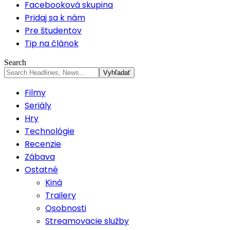
Facebooková skupina
Pridaj sa k nám
Pre študentov
Tip na článok
Search
Filmy
Seriály
Hry
Technológie
Recenzie
Zábava
Ostatné
Kiná
Trailery
Osobnosti
Streamovacie služby