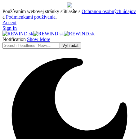
Používaním webovej stránky súhlasíte s
Ochranou osobných údajov
a
Podmienkami používania
.
Accept
Sign In
Notification
Show More