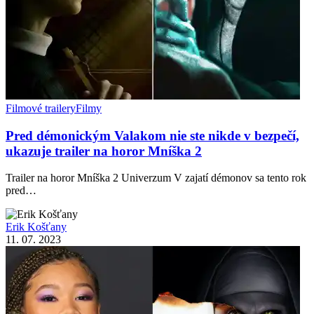
Filmové trailery
Filmy
Pred démonickým Valakom nie ste nikde v bezpečí,
ukazuje trailer na horor Mníška 2
Trailer na horor Mníška 2 Univerzum V zajatí démonov sa tento rok
pred…
Erik Košťany
11. 07. 2023