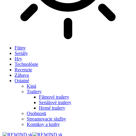
Filmy
Seriály
Hry
Technológie
Recenzie
Zábava
Ostatné
Kiná
Trailery
Filmové trailery
Seriálové trailery
Herné trailery
Osobnosti
Streamovacie služby
Komiksy a knihy