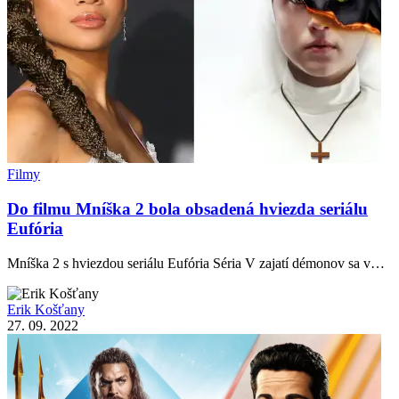
Filmy
Do filmu Mníška 2 bola obsadená hviezda seriálu
Eufória
Mníška 2 s hviezdou seriálu Eufória Séria V zajatí démonov sa v…
Erik Košťany
27. 09. 2022