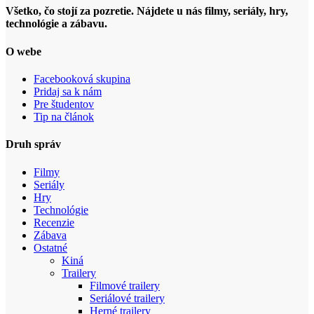
Všetko, čo stojí za pozretie. Nájdete u nás filmy, seriály, hry,
technológie a zábavu.
O webe
Facebooková skupina
Pridaj sa k nám
Pre študentov
Tip na článok
Druh správ
Filmy
Seriály
Hry
Technológie
Recenzie
Zábava
Ostatné
Kiná
Trailery
Filmové trailery
Seriálové trailery
Herné trailery