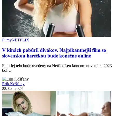
Filmy
NETFLIX
V kinách pobúril divákov. Najpikantnejší film so
slovenskou herečkou bude konečne online
Film Jej telo bude uvedený na Netflix Len koncom novembra 2023
bol…
Erik Košťany
22. 02. 2024