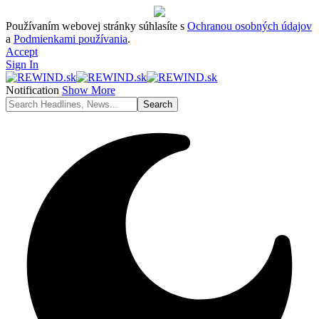
Používaním webovej stránky súhlasíte s
Ochranou osobných údajov
a
Podmienkami používania
.
Accept
Sign In
Notification
Show More