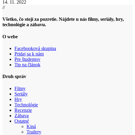
14. 11. 2022
//
Všetko, čo stojí za pozretie. Nájdete u nás filmy, seriály, hry,
technológie a zábavu.
O webe
Facebooková skupina
Pridaj sa k nám
Pre študentov
Tip na článok
Druh správ
Filmy
Seriály
Hry
Technológie
Recenzie
Zábava
Ostatné
Kiná
Trailery