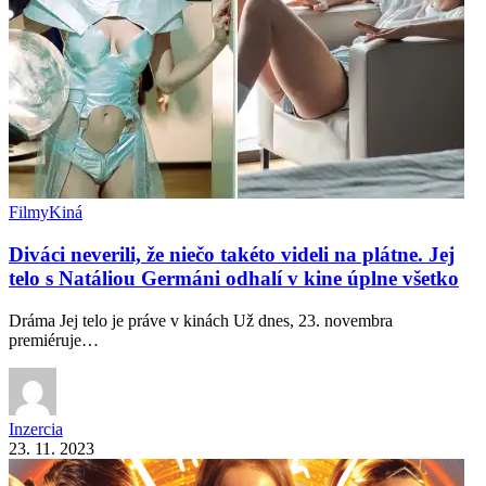
Filmy
Kiná
Diváci neverili, že niečo takéto videli na plátne. Jej
telo s Natáliou Germáni odhalí v kine úplne všetko
Dráma Jej telo je práve v kinách Už dnes, 23. novembra
premiéruje…
Inzercia
23. 11. 2023