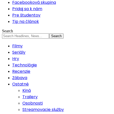
Facebooková skupina
Pridaj sa k nám
Pre študentov
Tip na článok
Search
Filmy
Seriály
Hry
Technológie
Recenzie
Zábava
Ostatné
Kiná
Trailery
Osobnosti
Streamovacie služby