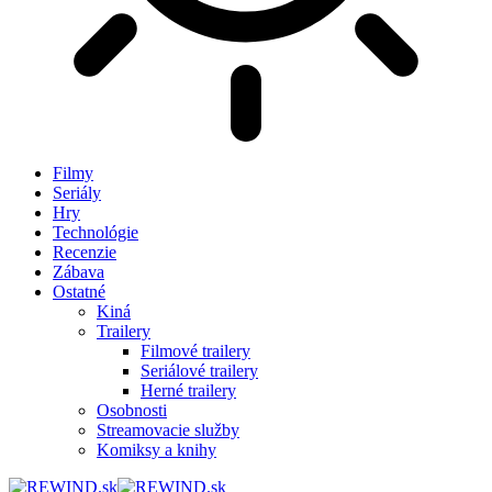
Filmy
Seriály
Hry
Technológie
Recenzie
Zábava
Ostatné
Kiná
Trailery
Filmové trailery
Seriálové trailery
Herné trailery
Osobnosti
Streamovacie služby
Komiksy a knihy