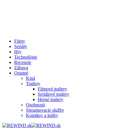
Filmy
Seriály
Hry
Technológie
Recenzie
Zábava
Ostatné
Kiná
Trailery
Filmové trailery
Seriálové trailery
Herné trailery
Osobnosti
Streamovacie služby
Komiksy a knihy