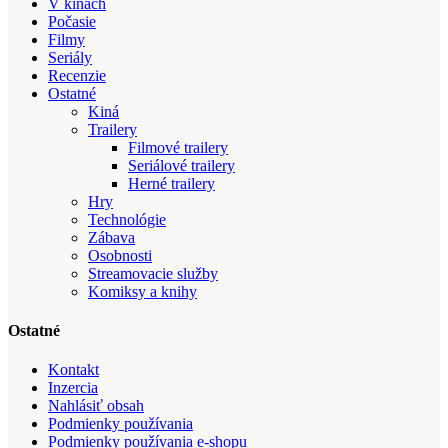
V kinách
Počasie
Filmy
Seriály
Recenzie
Ostatné
Kiná
Trailery
Filmové trailery
Seriálové trailery
Herné trailery
Hry
Technológie
Zábava
Osobnosti
Streamovacie služby
Komiksy a knihy
Ostatné
Kontakt
Inzercia
Nahlásiť obsah
Podmienky používania
Podmienky používania e-shopu