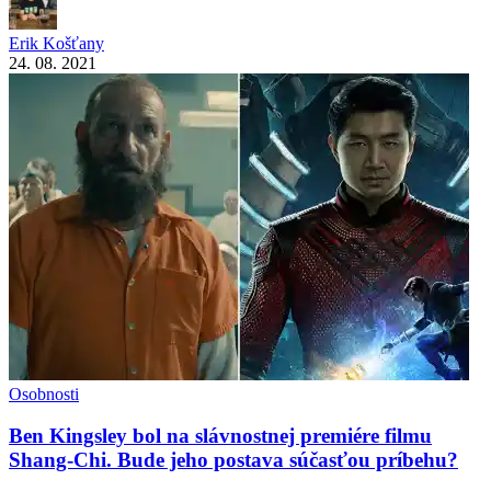
Erik Košťany
24. 08. 2021
Osobnosti
Ben Kingsley bol na slávnostnej premiére filmu
Shang-Chi. Bude jeho postava súčasťou príbehu?