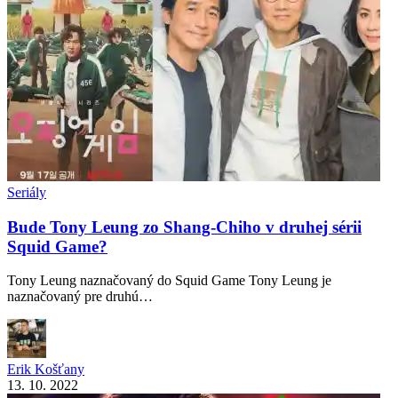
Seriály
Bude Tony Leung zo Shang-Chiho v druhej sérii
Squid Game?
Tony Leung naznačovaný do Squid Game Tony Leung je
naznačovaný pre druhú…
Erik Košťany
13. 10. 2022