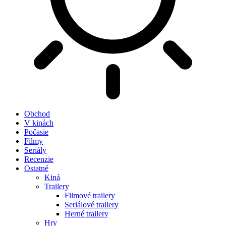
Obchod
V kinách
Počasie
Filmy
Seriály
Recenzie
Ostatné
Kiná
Trailery
Filmové trailery
Seriálové trailery
Herné trailery
Hry