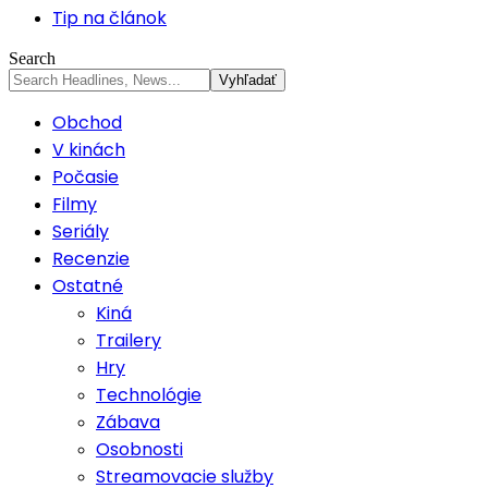
Tip na článok
Search
Obchod
V kinách
Počasie
Filmy
Seriály
Recenzie
Ostatné
Kiná
Trailery
Hry
Technológie
Zábava
Osobnosti
Streamovacie služby