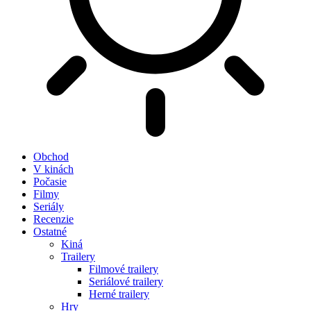
Obchod
V kinách
Počasie
Filmy
Seriály
Recenzie
Ostatné
Kiná
Trailery
Filmové trailery
Seriálové trailery
Herné trailery
Hry