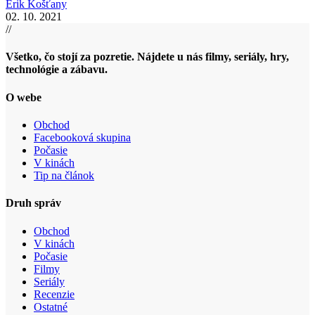
Erik Košťany
02. 10. 2021
//
Všetko, čo stojí za pozretie. Nájdete u nás filmy, seriály, hry,
technológie a zábavu.
O webe
Obchod
Facebooková skupina
Počasie
V kinách
Tip na článok
Druh správ
Obchod
V kinách
Počasie
Filmy
Seriály
Recenzie
Ostatné