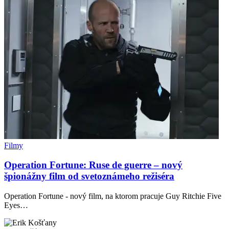
Filmy
Operation Fortune: Ruse de guerre – nový
špionážny film od svetoznámeho režiséra
Operation Fortune - nový film, na ktorom pracuje Guy Ritchie Five
Eyes…