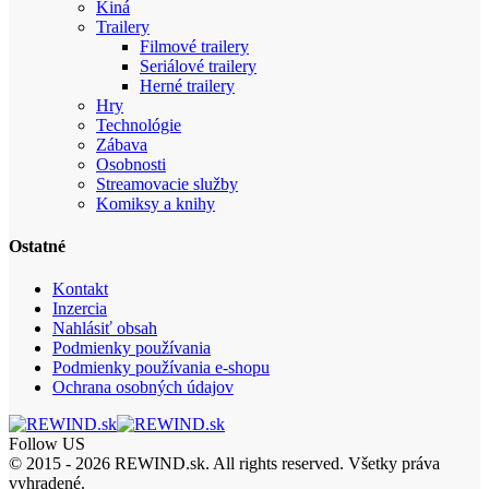
Kiná
Trailery
Filmové trailery
Seriálové trailery
Herné trailery
Hry
Technológie
Zábava
Osobnosti
Streamovacie služby
Komiksy a knihy
Ostatné
Kontakt
Inzercia
Nahlásiť obsah
Podmienky používania
Podmienky používania e-shopu
Ochrana osobných údajov
Follow US
© 2015 - 2026 REWIND.sk. All rights reserved. Všetky práva
vyhradené.