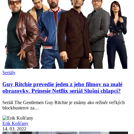
Seriály
Guy Ritchie prevedie jeden z jeho filmov na malé
obrazovky. Prinesie Netflix seriál Slušní chlapci?
Seriál The Gentlemen Guy Ritchie je známy ako režisér veľkých
blockbusterov za…
Erik Košťany
14. 03. 2022