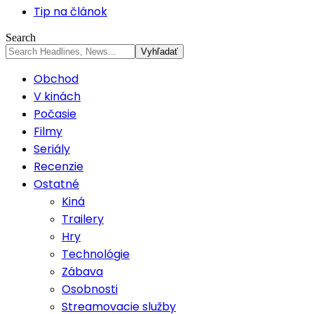
Tip na článok
Search
Obchod
V kinách
Počasie
Filmy
Seriály
Recenzie
Ostatné
Kiná
Trailery
Hry
Technológie
Zábava
Osobnosti
Streamovacie služby