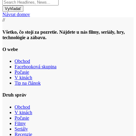
Search
for:
Návrat domov
//
Všetko, čo stojí za pozretie. Nájdete u nás filmy, seriály, hry,
technológie a zábavu.
O webe
Obchod
Facebooková skupina
Počasie
V kinách
Tip na článok
Druh správ
Obchod
V kinách
Počasie
Filmy
Seriály
Recenzie