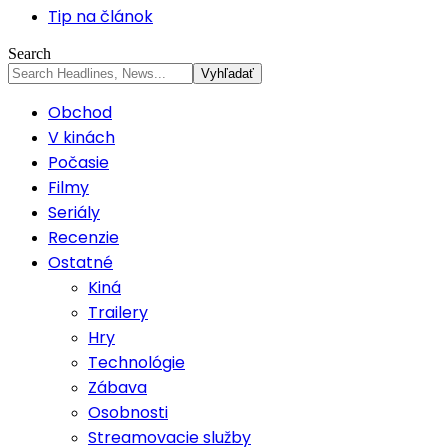
Tip na článok
Search
Obchod
V kinách
Počasie
Filmy
Seriály
Recenzie
Ostatné
Kiná
Trailery
Hry
Technológie
Zábava
Osobnosti
Streamovacie služby