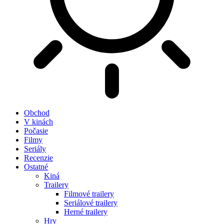
Obchod
V kinách
Počasie
Filmy
Seriály
Recenzie
Ostatné
Kiná
Trailery
Filmové trailery
Seriálové trailery
Herné trailery
Hry