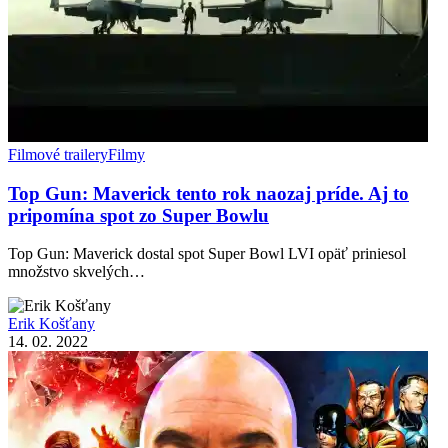
Filmové trailery
Filmy
Top Gun: Maverick tento rok naozaj príde. Aj to
pripomína spot zo Super Bowlu
Top Gun: Maverick dostal spot Super Bowl LVI opäť priniesol
množstvo skvelých…
Erik Košťany
14. 02. 2022