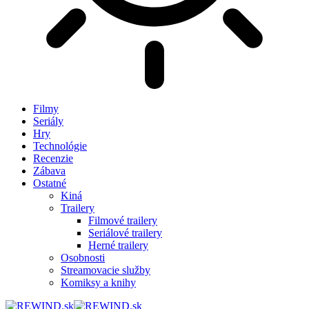
Filmy
Seriály
Hry
Technológie
Recenzie
Zábava
Ostatné
Kiná
Trailery
Filmové trailery
Seriálové trailery
Herné trailery
Osobnosti
Streamovacie služby
Komiksy a knihy