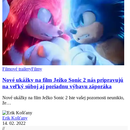
Filmové trailery
Filmy
Nové ukážky na film Ježko Sonic 2 nás pripravujú
na veľký súboj aj poriadnu výbavu záporáka
Nové ukážky na film Ježko Sonic 2 Iste vašej pozornosti neuniklo,
že…
Erik Košťany
14. 02. 2022
//