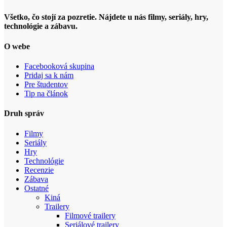
Všetko, čo stojí za pozretie. Nájdete u nás filmy, seriály, hry,
technológie a zábavu.
O webe
Facebooková skupina
Pridaj sa k nám
Pre študentov
Tip na článok
Druh správ
Filmy
Seriály
Hry
Technológie
Recenzie
Zábava
Ostatné
Kiná
Trailery
Filmové trailery
Seriálové trailery