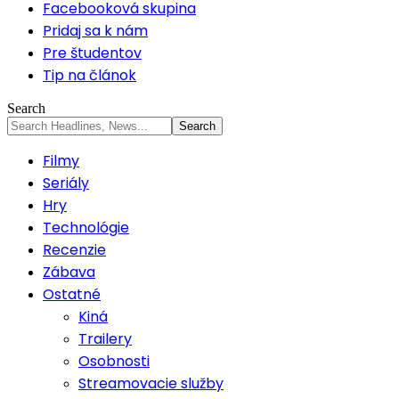
Facebooková skupina
Pridaj sa k nám
Pre študentov
Tip na článok
Search
Filmy
Seriály
Hry
Technológie
Recenzie
Zábava
Ostatné
Kiná
Trailery
Osobnosti
Streamovacie služby