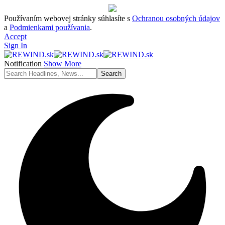
Používaním webovej stránky súhlasíte s
Ochranou osobných údajov
a
Podmienkami používania
.
Accept
Sign In
Notification
Show More