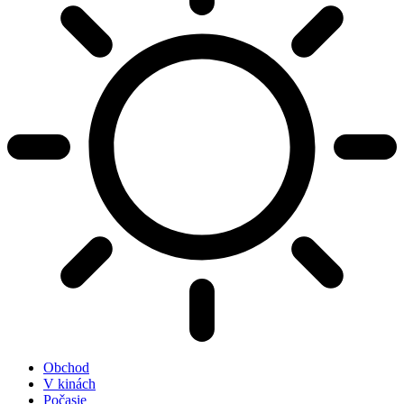
Obchod
V kinách
Počasie