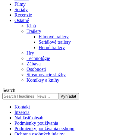
Filmy
Seriály
Recenzie
Ostatné
Kiná
Trailery
Filmové trailery
Seriálové trailery
Herné trailery
Hry
Technológie
Zábava
Osobnosti
Streamovacie služby
Komiksy a knihy
Search
Kontakt
Inzercia
Nahlásiť obsah
Podmienky používania
Podmienky používania e-shopu
Ochrana osobných údajov