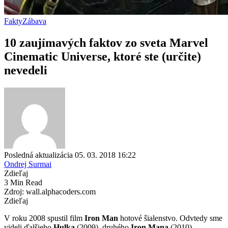
Fakty
Zábava
10 zaujímavých faktov zo sveta Marvel
Cinematic Universe, ktoré ste (určite)
nevedeli
Posledná aktualizácia 05. 03. 2018 16:22
Ondrej Surmai
Zdieľaj
3 Min Read
Zdroj: wall.alphacoders.com
Zdieľaj
V
roku 2008 spustil film
Iron Man
hotové šialenstvo. Odvtedy sme
videli ďalšieho
Hulka
(2009), druhého
Iron Mana
(2010),