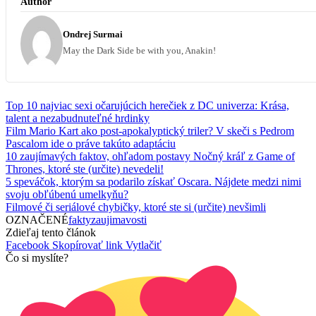
Author
Ondrej Surmai
May the Dark Side be with you, Anakin!
Top 10 najviac sexi očarujúcich herečiek z DC univerza: Krása,
talent a nezabudnuteľné hrdinky
Film Mario Kart ako post-apokalyptický triler? V skeči s Pedrom
Pascalom ide o práve takúto adaptáciu
10 zaujímavých faktov, ohľadom postavy Nočný kráľ z Game of
Thrones, ktoré ste (určite) nevedeli!
5 speváčok, ktorým sa podarilo získať Oscara. Nájdete medzi nimi
svoju obľúbenú umelkyňu?
Filmové či seriálové chybičky, ktoré ste si (určite) nevšimli
OZNAČENÉ
fakty
zaujimavosti
Zdieľaj tento článok
Facebook
Skopírovať link
Vytlačiť
Čo si myslíte?