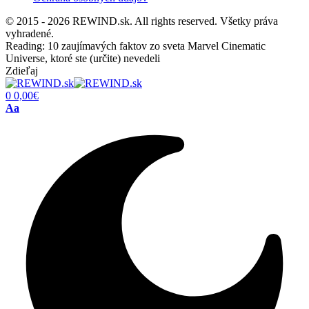
© 2015 - 2026 REWIND.sk. All rights reserved. Všetky práva
vyhradené.
Reading:
10 zaujímavých faktov zo sveta Marvel Cinematic
Universe, ktoré ste (určite) nevedeli
Zdieľaj
0
0,00
€
Font
Aa
Resizer