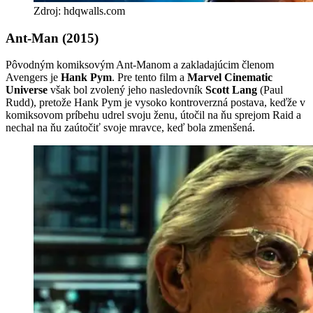
Zdroj: hdqwalls.com
Ant-Man (2015)
Pôvodným komiksovým Ant-Manom a zakladajúcim členom
Avengers je
Hank Pym
. Pre tento film a
Marvel Cinematic
Universe
však bol zvolený jeho nasledovník
Scott Lang
(Paul
Rudd), pretože Hank Pym je vysoko kontroverzná postava, keďže v
komiksovom príbehu udrel svoju ženu, útočil na ňu sprejom Raid a
nechal na ňu zaútočiť svoje mravce, keď bola zmenšená.