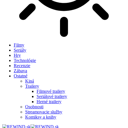
Filmy
Seriály
Hry
Technológie
Recenzie
Zábava
Ostatné
Kiná
Trailery
Filmové trailery
Seriálové trailery
Herné trailery
Osobnosti
Streamovacie služby
Komiksy a knihy