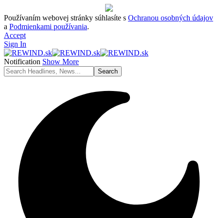
Používaním webovej stránky súhlasíte s
Ochranou osobných údajov
a
Podmienkami používania
.
Accept
Sign In
Notification
Show More