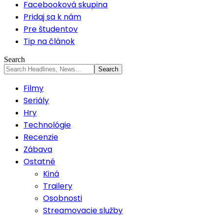
Facebooková skupina
Pridaj sa k nám
Pre študentov
Tip na článok
Search
Filmy
Seriály
Hry
Technológie
Recenzie
Zábava
Ostatné
Kiná
Trailery
Osobnosti
Streamovacie služby