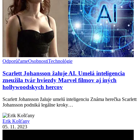
Odporúčame
Osobnosti
Technológie
Scarlett Johansson žaluje AI. Umelá inteligencia
zneužila tvár hviezdy Marvel filmov aj iných
hollywoodskych hercov
Scarlett Johansson žaluje umelú inteligenciu Známa herečka Scarlett
Johansson podniká legálne kroky…
Erik Košťany
05. 11. 2023