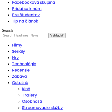
Facebooková skupina
Pridaj sa k nám
Pre študentov
Tip na článok
Search
Filmy
Seriály
Hry
Technológie
Recenzie
Zábava
Ostatné
Kiná
Trailery
Osobnosti
Streamovacie služby