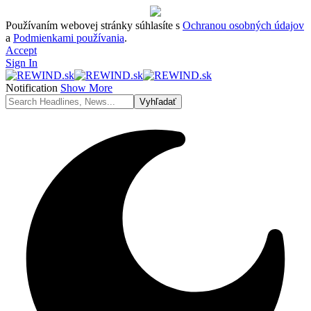
Používaním webovej stránky súhlasíte s
Ochranou osobných údajov
a
Podmienkami používania
.
Accept
Sign In
Notification
Show More