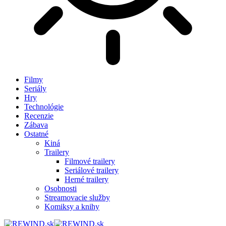
Filmy
Seriály
Hry
Technológie
Recenzie
Zábava
Ostatné
Kiná
Trailery
Filmové trailery
Seriálové trailery
Herné trailery
Osobnosti
Streamovacie služby
Komiksy a knihy