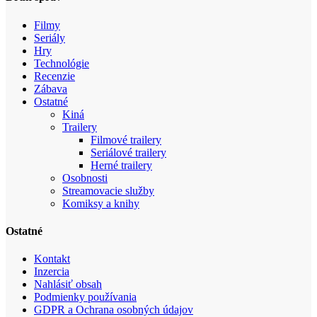
Filmy
Seriály
Hry
Technológie
Recenzie
Zábava
Ostatné
Kiná
Trailery
Filmové trailery
Seriálové trailery
Herné trailery
Osobnosti
Streamovacie služby
Komiksy a knihy
Ostatné
Kontakt
Inzercia
Nahlásiť obsah
Podmienky používania
GDPR a Ochrana osobných údajov