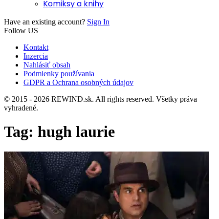
Komiksy a knihy
Have an existing account?
Sign In
Follow US
Kontakt
Inzercia
Nahlásiť obsah
Podmienky používania
GDPR a Ochrana osobných údajov
© 2015 - 2026 REWIND.sk. All rights reserved. Všetky práva
vyhradené.
Tag:
hugh laurie