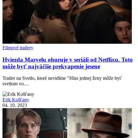
Filmové trailery
Hviezda Marvelu ohuruje v seriáli od Netflixu. Toto
môže byť najväčšie prekvapenie jesene
Trailer na Svetlo, ktoré nevidíme "Hlas jednej ženy môže byť
svetlom vo…
Erik Košťany
04. 10. 2023