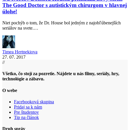
The Good Doctor s autistickým chirurgom v hlavnej
úlohe!
Niet pochýb o tom, že Dr. House bol jedným z najobľúbenejších
seriálov na svete.…
Timea Hertnekiova
27. 07. 2017
//
Všetko, čo stojí za pozretie. Nájdete u nás filmy, seriály, hry,
technológie a zábavu.
O webe
Facebooková skupina
Pridaj sa k nám
Pre študentov
Tip na článok
Druh správ