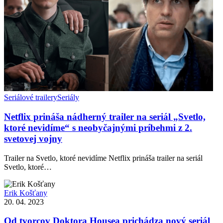
Seriálové trailery
Seriály
Netflix prináša nádherný trailer na seriál „Svetlo,
ktoré nevidíme“ s neobyčajnými príbehmi z 2.
svetovej vojny
Trailer na Svetlo, ktoré nevidíme Netflix prináša trailer na seriál
Svetlo, ktoré…
Erik Košťany
20. 04. 2023
Od tvorcov Doktora Housea prichádza nový seriál