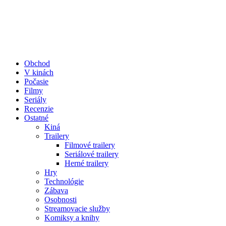
Obchod
V kinách
Počasie
Filmy
Seriály
Recenzie
Ostatné
Kiná
Trailery
Filmové trailery
Seriálové trailery
Herné trailery
Hry
Technológie
Zábava
Osobnosti
Streamovacie služby
Komiksy a knihy