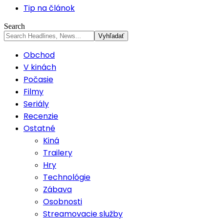
Tip na článok
Search
Obchod
V kinách
Počasie
Filmy
Seriály
Recenzie
Ostatné
Kiná
Trailery
Hry
Technológie
Zábava
Osobnosti
Streamovacie služby