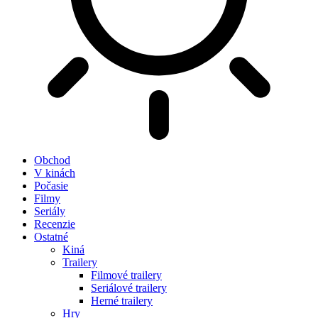
Obchod
V kinách
Počasie
Filmy
Seriály
Recenzie
Ostatné
Kiná
Trailery
Filmové trailery
Seriálové trailery
Herné trailery
Hry