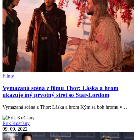
Filmy
Vymazaná scéna z filmu Thor: Láska a hrom
ukazuje iný prvotný stret so Star-Lordom
Vymazaná scéna z Thor: Láska a hrom Kým sa boh hromu v…
Erik Košťany
09. 09. 2022