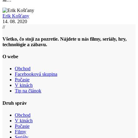
Erik Košťany
14. 08. 2020
//
Všetko, čo stojí za pozretie. Nájdete u nás filmy, seriály, hry,
technológie a zábavu.
O webe
Obchod
Facebooková skupina
Počasie
V kinách
Tip na článok
Druh správ
Obchod
V kinách
Počasie
Filmy
Seriály