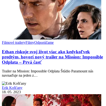
Filmové trailery
Filmy
Odporúčame
Ethan riskuje svoj život viac ako kedykoľvek
predtým, hovorí nový trailer na Mission: Impossible
Odplata – Prvá časť
Trailer na Mission: Impossible Odplata Štúdio Paramount nás
navnaďuje na jeden z…
Erik Košťany
18. 05. 2023