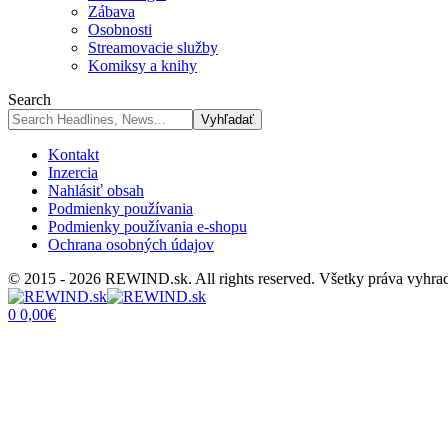
Zábava
Osobnosti
Streamovacie služby
Komiksy a knihy
Search
Kontakt
Inzercia
Nahlásiť obsah
Podmienky používania
Podmienky používania e-shopu
Ochrana osobných údajov
© 2015 - 2026 REWIND.sk. All rights reserved. Všetky práva vyhra
0
0,00
€