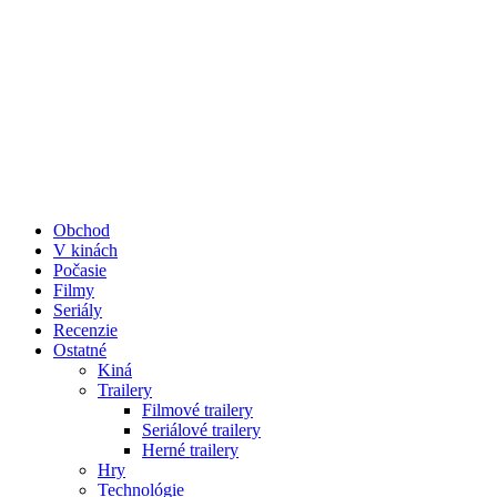
Obchod
V kinách
Počasie
Filmy
Seriály
Recenzie
Ostatné
Kiná
Trailery
Filmové trailery
Seriálové trailery
Herné trailery
Hry
Technológie