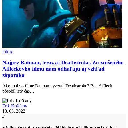
Filmy
Najprv Batman, teraz aj Deathstroke. Zo zrušeného
Affleckovho filmu nám odhaľujú aj vzhľad
záporáka
Ako mal vo filme Batman vyzerať Deathstroke? Ben Affleck
pôsobil istý čas…
Erik Košťany
18. 03. 2022
//
Všetko, čo stojí za pozretie. Nájdete u nás filmy, seriály, hry,