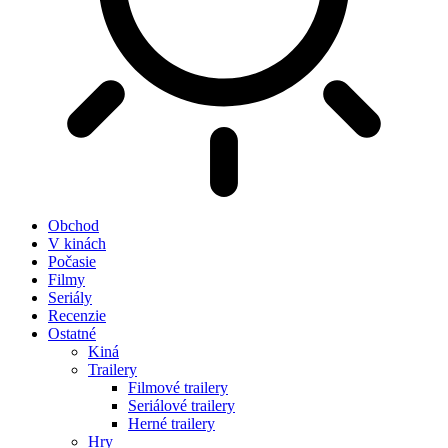
Obchod
V kinách
Počasie
Filmy
Seriály
Recenzie
Ostatné
Kiná
Trailery
Filmové trailery
Seriálové trailery
Herné trailery
Hry