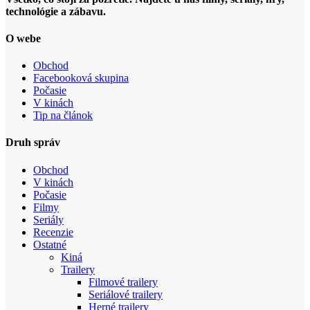
technológie a zábavu.
O webe
Obchod
Facebooková skupina
Počasie
V kinách
Tip na článok
Druh správ
Obchod
V kinách
Počasie
Filmy
Seriály
Recenzie
Ostatné
Kiná
Trailery
Filmové trailery
Seriálové trailery
Herné trailery