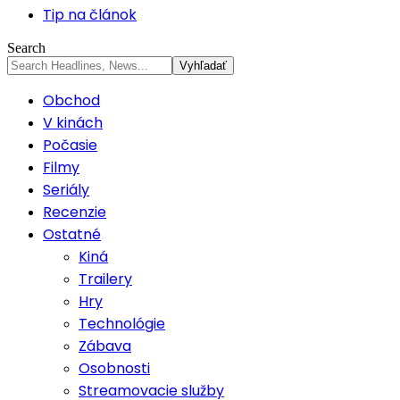
Tip na článok
Search
Obchod
V kinách
Počasie
Filmy
Seriály
Recenzie
Ostatné
Kiná
Trailery
Hry
Technológie
Zábava
Osobnosti
Streamovacie služby