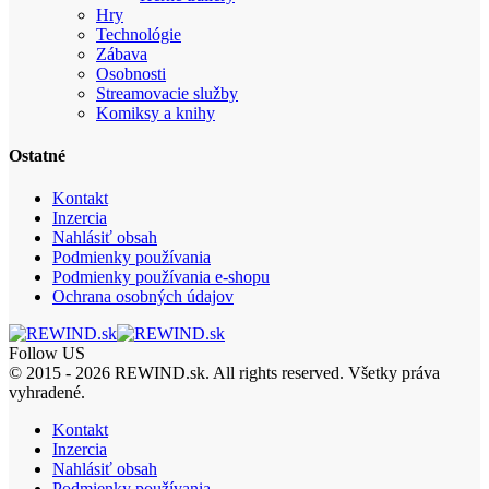
Hry
Technológie
Zábava
Osobnosti
Streamovacie služby
Komiksy a knihy
Ostatné
Kontakt
Inzercia
Nahlásiť obsah
Podmienky používania
Podmienky používania e-shopu
Ochrana osobných údajov
Follow US
© 2015 - 2026 REWIND.sk. All rights reserved. Všetky práva
vyhradené.
Kontakt
Inzercia
Nahlásiť obsah
Podmienky používania