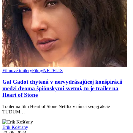
Filmové trailery
Filmy
NETFLIX
Gal Gadot chytená v nervydrásajúcej konšpirácii
medzi dvoma špiónskymi svetmi, to je trailer na
Heart of Stone
Trailer na film Heart of Stone Netflix v rámci svojej akcie
TUDUM…
Erik Košťany
20. 06. 2023