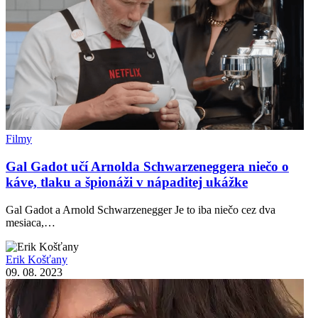
Filmy
Gal Gadot učí Arnolda Schwarzeneggera niečo o
káve, tlaku a špionáži v nápaditej ukážke
Gal Gadot a Arnold Schwarzenegger Je to iba niečo cez dva
mesiaca,…
Erik Košťany
09. 08. 2023