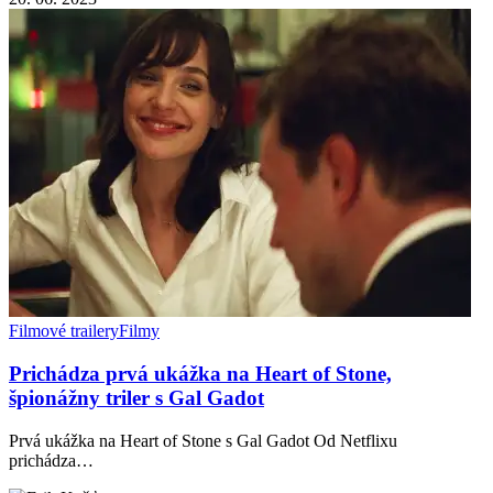
Filmové trailery
Filmy
Prichádza prvá ukážka na Heart of Stone,
špionážny triler s Gal Gadot
Prvá ukážka na Heart of Stone s Gal Gadot Od Netflixu
prichádza…