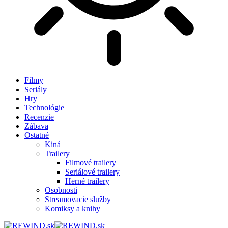
Filmy
Seriály
Hry
Technológie
Recenzie
Zábava
Ostatné
Kiná
Trailery
Filmové trailery
Seriálové trailery
Herné trailery
Osobnosti
Streamovacie služby
Komiksy a knihy