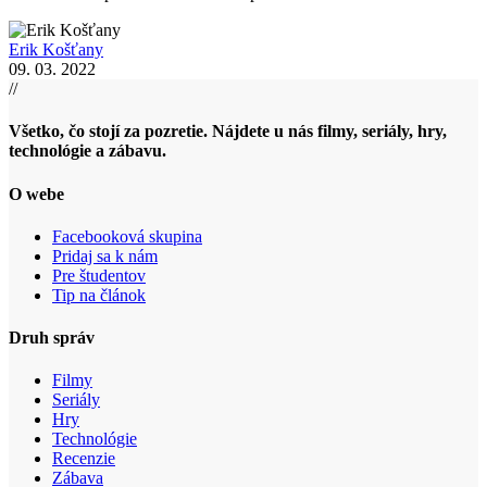
Erik Košťany
09. 03. 2022
//
Všetko, čo stojí za pozretie. Nájdete u nás filmy, seriály, hry,
technológie a zábavu.
O webe
Facebooková skupina
Pridaj sa k nám
Pre študentov
Tip na článok
Druh správ
Filmy
Seriály
Hry
Technológie
Recenzie
Zábava