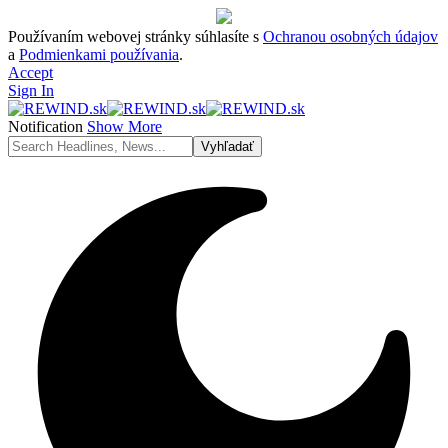
Používaním webovej stránky súhlasíte s
Ochranou osobných údajov
a
Podmienkami používania
.
Accept
Sign In
Notification
Show More