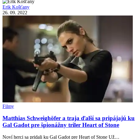
Erik Košťany
26. 09. 2022
Filmy
Matthias Schweighöfer a traja ďalší sa pripájajú ku
Gal Gadot pre špionážny triler Heart of Stone
Noví herci sa pridali ku Gal Gadot pre Heart of Stone Už…