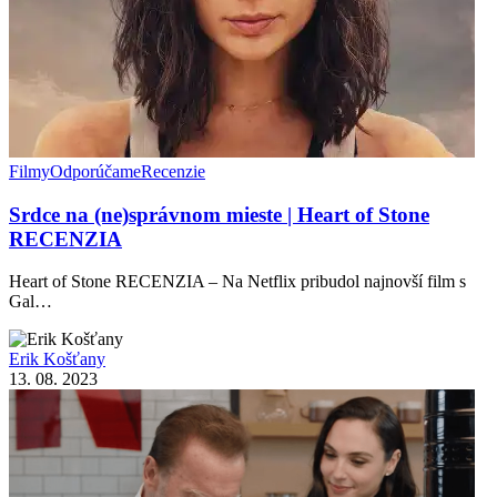
Filmy
Odporúčame
Recenzie
Srdce na (ne)správnom mieste | Heart of Stone
RECENZIA
Heart of Stone RECENZIA – Na Netflix pribudol najnovší film s
Gal…
Erik Košťany
13. 08. 2023