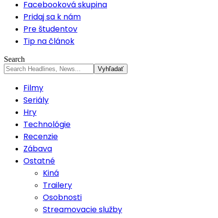
Facebooková skupina
Pridaj sa k nám
Pre študentov
Tip na článok
Search
Filmy
Seriály
Hry
Technológie
Recenzie
Zábava
Ostatné
Kiná
Trailery
Osobnosti
Streamovacie služby