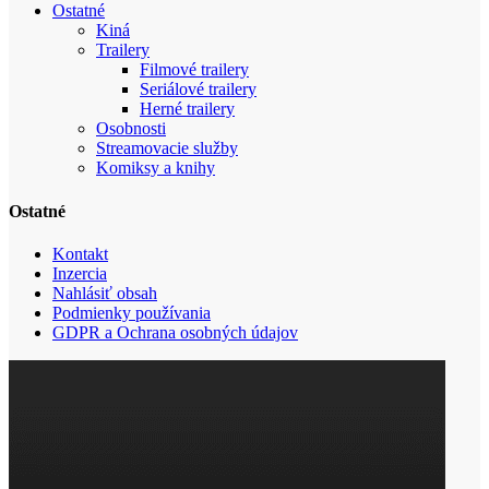
Ostatné
Kiná
Trailery
Filmové trailery
Seriálové trailery
Herné trailery
Osobnosti
Streamovacie služby
Komiksy a knihy
Ostatné
Kontakt
Inzercia
Nahlásiť obsah
Podmienky používania
GDPR a Ochrana osobných údajov