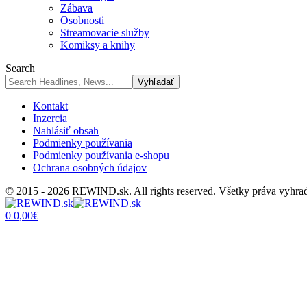
Zábava
Osobnosti
Streamovacie služby
Komiksy a knihy
Search
Kontakt
Inzercia
Nahlásiť obsah
Podmienky používania
Podmienky používania e-shopu
Ochrana osobných údajov
© 2015 - 2026 REWIND.sk. All rights reserved. Všetky práva vyhra
0
0,00
€