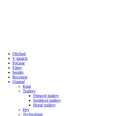
Obchod
V kinách
Počasie
Filmy
Seriály
Recenzie
Ostatné
Kiná
Trailery
Filmové trailery
Seriálové trailery
Herné trailery
Hry
Technológie