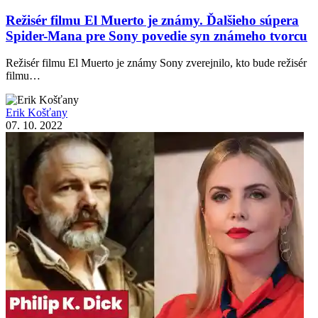
Režisér filmu El Muerto je známy. Ďalšieho súpera
Spider-Mana pre Sony povedie syn známeho tvorcu
Režisér filmu El Muerto je známy Sony zverejnilo, kto bude režisér
filmu…
Erik Košťany
07. 10. 2022