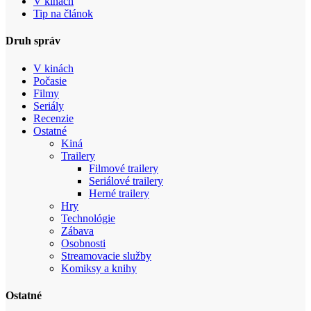
V kinách
Tip na článok
Druh správ
V kinách
Počasie
Filmy
Seriály
Recenzie
Ostatné
Kiná
Trailery
Filmové trailery
Seriálové trailery
Herné trailery
Hry
Technológie
Zábava
Osobnosti
Streamovacie služby
Komiksy a knihy
Ostatné