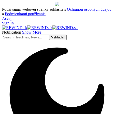
Používaním webovej stránky súhlasíte s
Ochranou osobných údajov
a
Podmienkami používania
.
Accept
Sign In
Notification
Show More