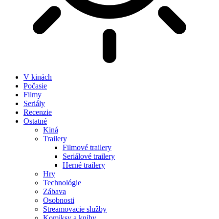
V kinách
Počasie
Filmy
Seriály
Recenzie
Ostatné
Kiná
Trailery
Filmové trailery
Seriálové trailery
Herné trailery
Hry
Technológie
Zábava
Osobnosti
Streamovacie služby
Komiksy a knihy