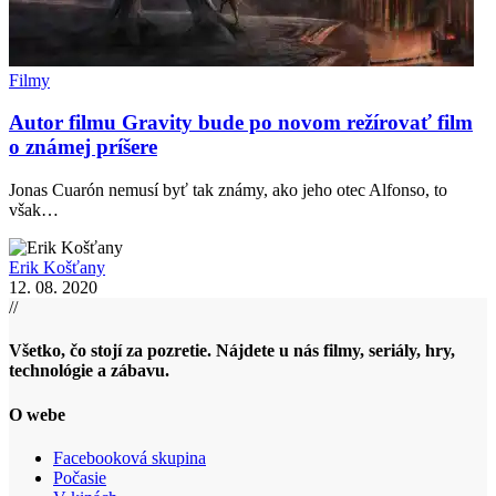
Filmy
Autor filmu Gravity bude po novom režírovať film
o známej príšere
Jonas Cuarón nemusí byť tak známy, ako jeho otec Alfonso, to
však…
Erik Košťany
12. 08. 2020
//
Všetko, čo stojí za pozretie. Nájdete u nás filmy, seriály, hry,
technológie a zábavu.
O webe
Facebooková skupina
Počasie