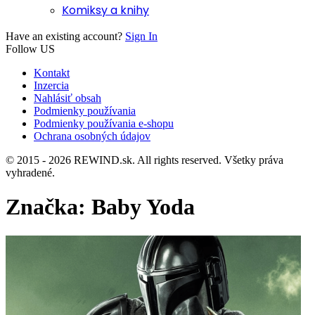
Komiksy a knihy
Have an existing account?
Sign In
Follow US
Kontakt
Inzercia
Nahlásiť obsah
Podmienky používania
Podmienky používania e-shopu
Ochrana osobných údajov
© 2015 - 2026 REWIND.sk. All rights reserved. Všetky práva
vyhradené.
Značka:
Baby Yoda