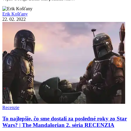
Erik Košťany
22. 02. 2022
Recenzie
To najlepšie, čo sme dostali za posledné roky zo Star
Wars? | The Mandalorian 2. séria RECENZIA