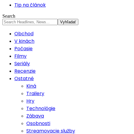
Tip na článok
Search
Obchod
V kinách
Počasie
Filmy
Seriály
Recenzie
Ostatné
Kiná
Trailery
Hry
Technológie
Zábava
Osobnosti
Streamovacie služby