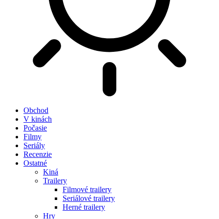
Obchod
V kinách
Počasie
Filmy
Seriály
Recenzie
Ostatné
Kiná
Trailery
Filmové trailery
Seriálové trailery
Herné trailery
Hry