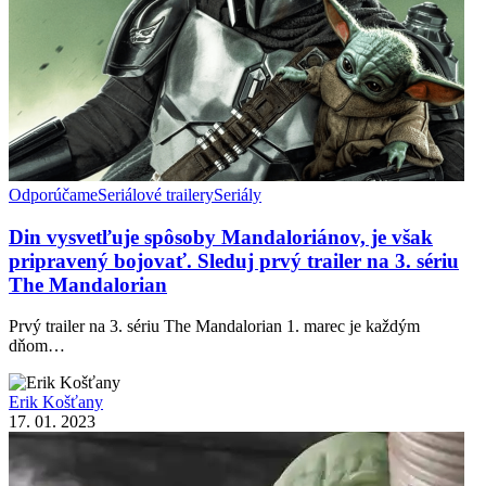
Odporúčame
Seriálové trailery
Seriály
Din vysvetľuje spôsoby Mandaloriánov, je však
pripravený bojovať. Sleduj prvý trailer na 3. sériu
The Mandalorian
Prvý trailer na 3. sériu The Mandalorian 1. marec je každým
dňom…
Erik Košťany
17. 01. 2023