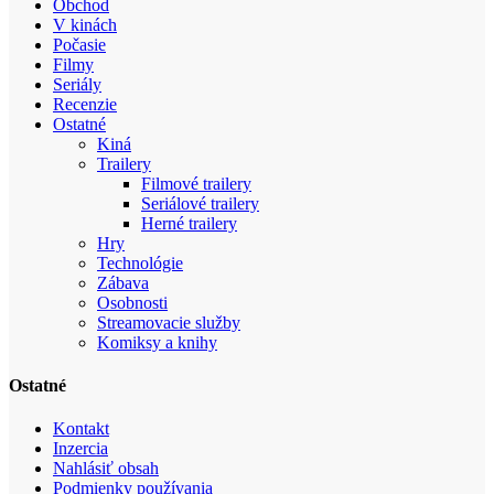
Obchod
V kinách
Počasie
Filmy
Seriály
Recenzie
Ostatné
Kiná
Trailery
Filmové trailery
Seriálové trailery
Herné trailery
Hry
Technológie
Zábava
Osobnosti
Streamovacie služby
Komiksy a knihy
Ostatné
Kontakt
Inzercia
Nahlásiť obsah
Podmienky používania