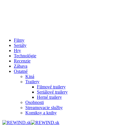
Filmy
Seriály
Hry
Technológie
Recenzie
Zábava
Ostatné
Kiná
Trailery
Filmové trailery
Seriálové trailery
Herné trailery
Osobnosti
Streamovacie služby
Komiksy a knihy