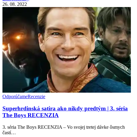
26. 08. 2022
Odporúčame
Recenzie
Superhrdinská satira ako nikdy predtým | 3. séria
The Boys RECENZIA
3. séria The Boys RECENZIA – Vo svojej tretej dávke ôsmych
častí…