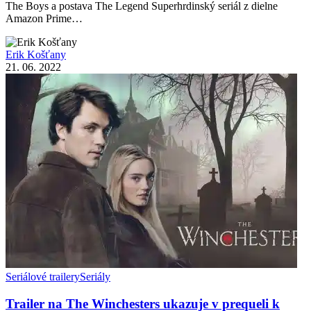
The Boys a postava The Legend Superhrdinský seriál z dielne
Amazon Prime…
Erik Košťany
21. 06. 2022
Seriálové trailery
Seriály
Trailer na The Winchesters ukazuje v prequeli k