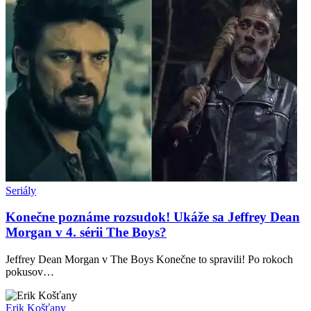
Seriály
Konečne poznáme rozsudok! Ukáže sa Jeffrey Dean
Morgan v 4. sérii The Boys?
Jeffrey Dean Morgan v The Boys Konečne to spravili! Po rokoch
pokusov…
Erik Košťany