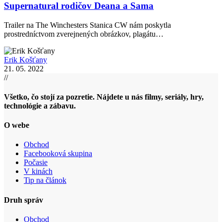
Supernatural rodičov Deana a Sama
Trailer na The Winchesters Stanica CW nám poskytla
prostredníctvom zverejnených obrázkov, plagátu…
Erik Košťany
21. 05. 2022
//
Všetko, čo stojí za pozretie. Nájdete u nás filmy, seriály, hry,
technológie a zábavu.
O webe
Obchod
Facebooková skupina
Počasie
V kinách
Tip na článok
Druh správ
Obchod