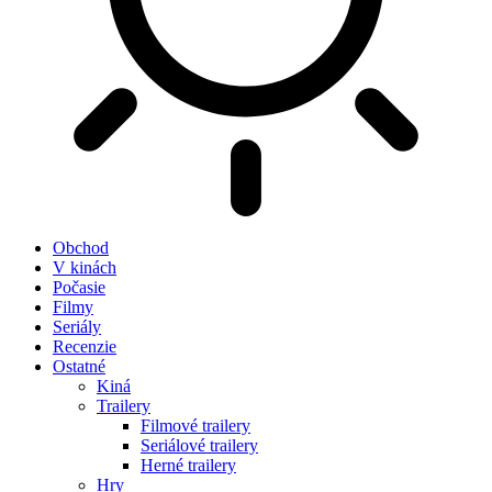
Obchod
V kinách
Počasie
Filmy
Seriály
Recenzie
Ostatné
Kiná
Trailery
Filmové trailery
Seriálové trailery
Herné trailery
Hry