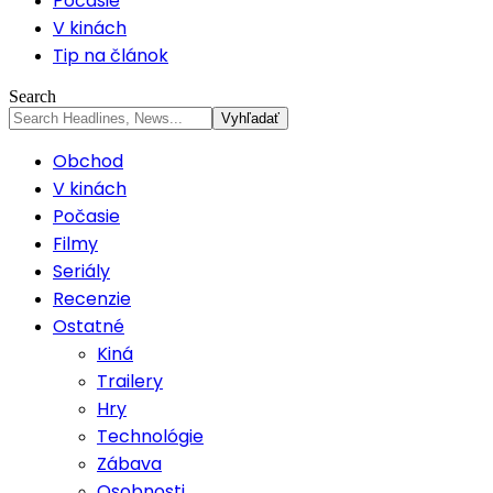
Počasie
V kinách
Tip na článok
Search
Obchod
V kinách
Počasie
Filmy
Seriály
Recenzie
Ostatné
Kiná
Trailery
Hry
Technológie
Zábava
Osobnosti