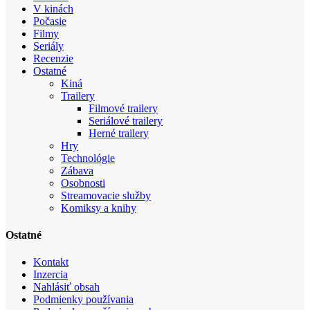
V kinách
Počasie
Filmy
Seriály
Recenzie
Ostatné
Kiná
Trailery
Filmové trailery
Seriálové trailery
Herné trailery
Hry
Technológie
Zábava
Osobnosti
Streamovacie služby
Komiksy a knihy
Ostatné
Kontakt
Inzercia
Nahlásiť obsah
Podmienky používania