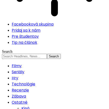
Facebooková skupina
Pridaj sa k nám
Pre študentov
Tip na článok
Search
Filmy
Seriály
Hry
Technológie
Recenzie
Zábava
Ostatné
Kiná