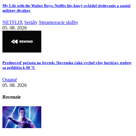
My Life with the Walter Boys: Netflix hit, ktorý ovládol sledovanie a zaujal
milióny divákov
NETFLIX
Seriály
Streamovacie služby
05. 08. 2026
Predpoveď počasia na štvrtok: Slovensko čaká vrchol vlny horúčav, teploty
sa priblížia k 40 °C
Ostatné
05. 08. 2026
Recenzie