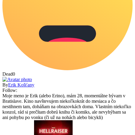
Dead
0
By
Erik Košťany
Follow:
Moje meno je Erik (alebo Erino), mám 28, momentálne bývam v
Bratislave. Kino navštevujem niekoľkokrát do mesiaca a čo
nestihnem tam, doháňam na obrazovkách doma. Vlastním niekoľko
konzol, rád si prečítam dobrú knihu či komiks, ale nevyhýbam sa
ani pohybu po vonku (či už na nohách alebo bicykli)