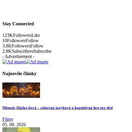
Stay Connected
123K
Followers
Like
10
Followers
Follow
3.8K
Followers
Follow
2.8K
Subscribers
Subscribe
- Advertisement -
Najnovšie články
Mimoň: Hádaj slová – zábavná jazyková a kognitívna hra pre deti
Filmy
05. 08. 2026