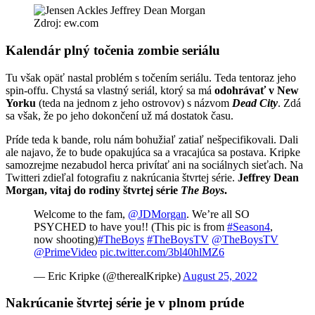
Zdroj: ew.com
Kalendár plný točenia zombie seriálu
Tu však opäť nastal problém s točením seriálu. Teda tentoraz jeho
spin-offu. Chystá sa vlastný seriál, ktorý sa má
odohrávať v New
Yorku
(teda na jednom z jeho ostrovov) s názvom
Dead City
. Zdá
sa však, že po jeho dokončení už má dostatok času.
Príde teda k bande, rolu nám bohužiaľ zatiaľ nešpecifikovali. Dali
ale najavo, že to bude opakujúca sa a vracajúca sa postava. Kripke
samozrejme nezabudol herca privítať ani na sociálnych sieťach. Na
Twitteri zdieľal fotografiu z nakrúcania štvrtej série.
Jeffrey Dean
Morgan, vitaj do rodiny štvrtej série
The Boys
.
Welcome to the fam,
@JDMorgan
. We’re all SO
PSYCHED to have you!! (This pic is from
#Season4
,
now shooting)
#TheBoys
#TheBoysTV
@TheBoysTV
@PrimeVideo
pic.twitter.com/3bl40hlMZ6
— Eric Kripke (@therealKripke)
August 25, 2022
Nakrúcanie štvrtej série je v plnom prúde