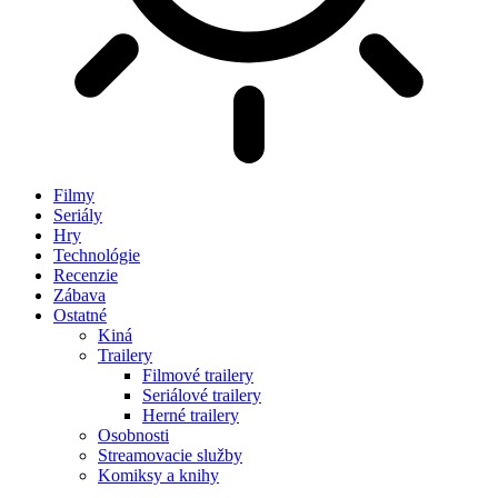
Filmy
Seriály
Hry
Technológie
Recenzie
Zábava
Ostatné
Kiná
Trailery
Filmové trailery
Seriálové trailery
Herné trailery
Osobnosti
Streamovacie služby
Komiksy a knihy