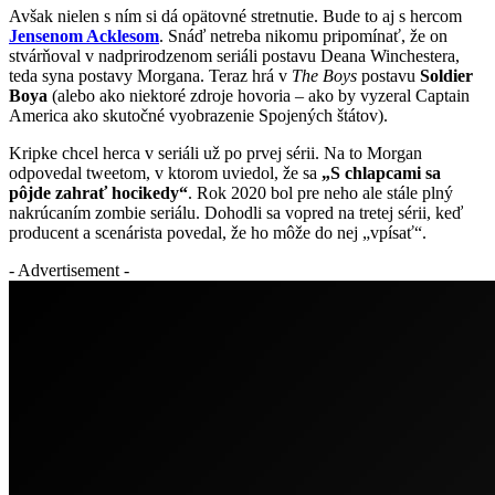
Avšak nielen s ním si dá opätovné stretnutie. Bude to aj s hercom
Jensenom Acklesom
. Snáď netreba nikomu pripomínať, že on
stvárňoval v nadprirodzenom seriáli postavu Deana Winchestera,
teda syna postavy Morgana. Teraz hrá v
The Boys
postavu
Soldier
Boya
(alebo ako niektoré zdroje hovoria – ako by vyzeral Captain
America ako skutočné vyobrazenie Spojených štátov).
Kripke chcel herca v seriáli už po prvej sérii. Na to Morgan
odpovedal tweetom, v ktorom uviedol, že sa
„S chlapcami sa
pôjde zahrať hocikedy“
. Rok 2020 bol pre neho ale stále plný
nakrúcaním zombie seriálu. Dohodli sa vopred na tretej sérii, keď
producent a scenárista povedal, že ho môže do nej „vpísať“.
- Advertisement -