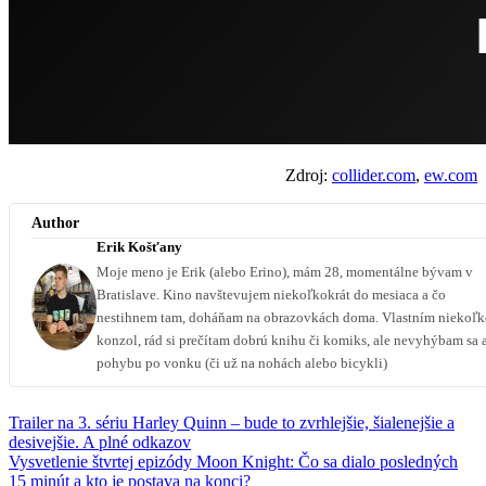
Zdroj:
collider.com
,
ew.com
Author
Erik Košťany
Moje meno je Erik (alebo Erino), mám 28, momentálne bývam v
Bratislave. Kino navštevujem niekoľkokrát do mesiaca a čo
nestihnem tam, doháňam na obrazovkách doma. Vlastním niekoľ
konzol, rád si prečítam dobrú knihu či komiks, ale nevyhýbam sa 
pohybu po vonku (či už na nohách alebo bicykli)
Trailer na 3. sériu Harley Quinn – bude to zvrhlejšie, šialenejšie a
desivejšie. A plné odkazov
Vysvetlenie štvrtej epizódy Moon Knight: Čo sa dialo posledných
15 minút a kto je postava na konci?