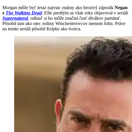
Morgan môže byť teraz najviac známy ako hrozivý záporák
Negan
z
The Walking Dead
. Ešte predtým sa však roky objavoval v seriáli
Supernatural
, odkiaľ si ho môže značná časť divákov pamätať.
Pôsobil tam ako otec rodiny Winchesterovcov menom John. Práve
na tomto seriáli pôsobil Kripke ako tvorca.