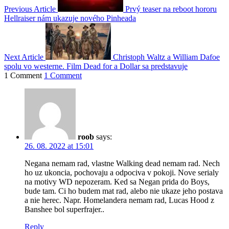
Previous Article
Prvý teaser na reboot hororu
Hellraiser nám ukazuje nového Pinheada
Next Article
Christoph Waltz a William Dafoe
spolu vo westerne. Film Dead for a Dollar sa predstavuje
1 Comment
1 Comment
roob
says:
26. 08. 2022 at 15:01
Negana nemam rad, vlastne Walking dead nemam rad. Nech
ho uz ukoncia, pochovaju a odpociva v pokoji. Nove serialy
na motivy WD nepozeram. Ked sa Negan prida do Boys,
bude tam. Ci ho budem mat rad, alebo nie ukaze jeho postava
a nie herec. Napr. Homelandera nemam rad, Lucas Hood z
Banshee bol superfrajer..
Reply