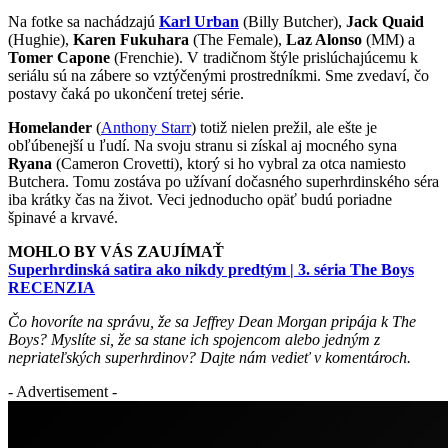
Na fotke sa nachádzajú
Karl Urban
(Billy Butcher),
Jack Quaid
(Hughie),
Karen Fukuhara
(The Female),
Laz Alonso
(MM) a
Tomer Capone
(Frenchie). V tradičnom štýle prislúchajúcemu k
seriálu sú na zábere so vztýčenými prostredníkmi. Sme zvedaví, čo
postavy čaká po ukončení tretej série.
Homelander
(
Anthony Starr
) totiž nielen prežil, ale ešte je
obľúbenejší u ľudí. Na svoju stranu si získal aj mocného syna
Ryana
(Cameron Crovetti), ktorý si ho vybral za otca namiesto
Butchera. Tomu zostáva po užívaní dočasného superhrdinského séra
iba krátky čas na život. Veci jednoducho opäť budú poriadne
špinavé a krvavé.
MOHLO BY VÁS ZAUJÍMAŤ
Superhrdinská satira ako nikdy predtým | 3. séria The Boys
RECENZIA
Čo hovoríte na správu, že sa Jeffrey Dean Morgan pripája k The
Boys? Myslíte si, že sa stane ich spojencom alebo jedným z
nepriateľských superhrdinov? Dajte nám vedieť v komentároch.
- Advertisement -