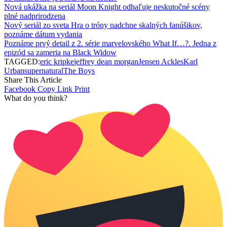
Nová ukážka na seriál Moon Knight odhaľuje neskutočné scény
plné nadprirodzena
Nový seriál zo sveta Hra o tróny nadchne skalných fanúšikov,
poznáme dátum vydania
Poznáme prvý detail z 2. série marvelovského What If…?. Jedna z
epizód sa zameria na Black Widow
TAGGED:
eric kripke
jeffrey dean morgan
Jensen Ackles
Karl
Urban
supernatural
The Boys
Share This Article
Facebook
Copy Link
Print
What do you think?