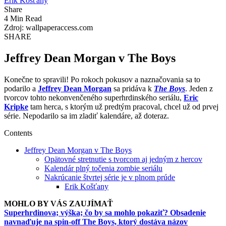
Erik Košťany
Share
4 Min Read
Zdroj: wallpaperaccess.com
SHARE
Jeffrey Dean Morgan v The Boys
Konečne to spravili! Po rokoch pokusov a naznačovania sa to
podarilo a
Jeffrey Dean Morgan
sa pridáva k
The Boys
. Jeden z
tvorcov tohto nekonvenčeného superhrdinského seriálu,
Eric
Kripke
tam herca, s ktorým už predtým pracoval, chcel už od prvej
série. Nepodarilo sa im zladiť kalendáre, až doteraz.
Contents
Jeffrey Dean Morgan v The Boys
Opätovné stretnutie s tvorcom aj jedným z hercov
Kalendár plný točenia zombie seriálu
Nakrúcanie štvrtej série je v plnom prúde
Erik Košťany
MOHLO BY VÁS ZAUJÍMAŤ
Superhrdinova; výška; čo by sa mohlo pokaziť? Obsadenie
navnaďuje na spin-off The Boys, ktorý dostáva názov