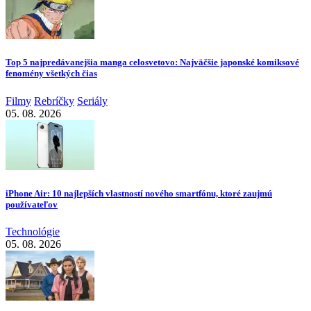
Top 5 najpredávanejšia manga celosvetovo: Najväčšie japonské komiksové
fenomény všetkých čias
Filmy
Rebríčky
Seriály
05. 08. 2026
iPhone Air: 10 najlepších vlastností nového smartfónu, ktoré zaujmú
používateľov
Technológie
05. 08. 2026