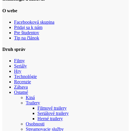
O webe
Facebooková skupina
Pridaj sa k nám
Pre študentov
Tip na článok
Druh správ
Filmy
Seriály
Hry
Technológie
Recenzie
Zábava
Ostatné
Kiná
Trailery
Filmové trailery
Seriálové trailery
Herné trailery
Osobnosti
Streamovacie služby