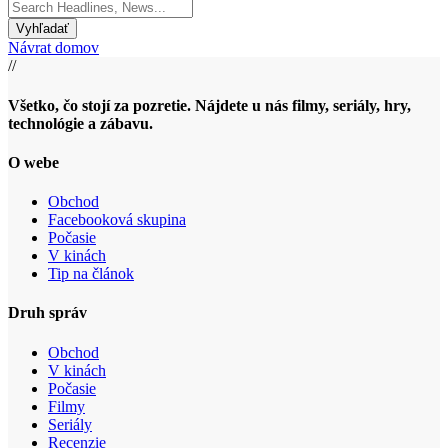
Search
for:
Návrat domov
//
Všetko, čo stojí za pozretie. Nájdete u nás filmy, seriály, hry,
technológie a zábavu.
O webe
Obchod
Facebooková skupina
Počasie
V kinách
Tip na článok
Druh správ
Obchod
V kinách
Počasie
Filmy
Seriály
Recenzie