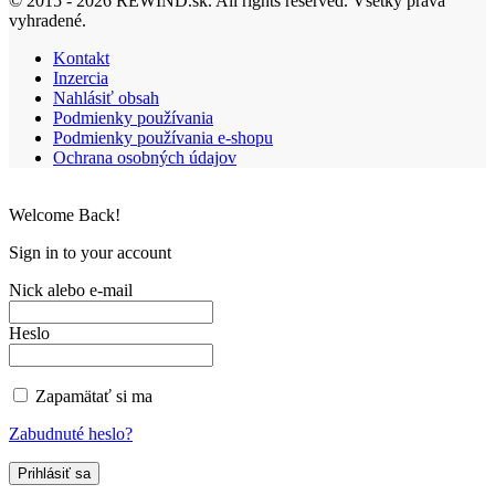
© 2015 - 2026 REWIND.sk. All rights reserved. Všetky práva
vyhradené.
Kontakt
Inzercia
Nahlásiť obsah
Podmienky používania
Podmienky používania e-shopu
Ochrana osobných údajov
Welcome Back!
Sign in to your account
Nick alebo e-mail
Heslo
Zapamätať si ma
Zabudnuté heslo?