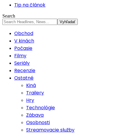
Tip na článok
Search
Obchod
V kinách
Počasie
Filmy
Seriály
Recenzie
Ostatné
Kiná
Trailery
Hry
Technológie
Zábava
Osobnosti
Streamovacie služby