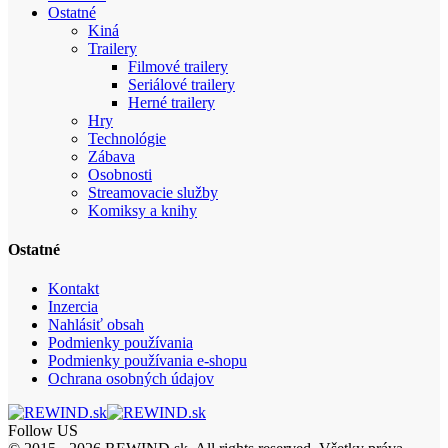
Ostatné
Kiná
Trailery
Filmové trailery
Seriálové trailery
Herné trailery
Hry
Technológie
Zábava
Osobnosti
Streamovacie služby
Komiksy a knihy
Ostatné
Kontakt
Inzercia
Nahlásiť obsah
Podmienky používania
Podmienky používania e-shopu
Ochrana osobných údajov
Follow US