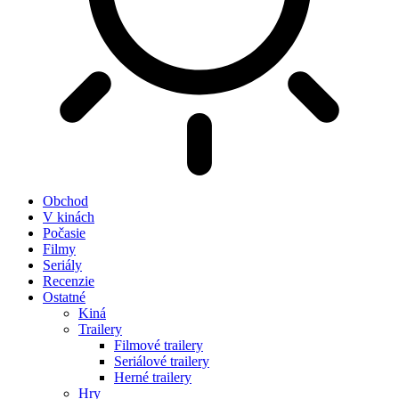
Obchod
V kinách
Počasie
Filmy
Seriály
Recenzie
Ostatné
Kiná
Trailery
Filmové trailery
Seriálové trailery
Herné trailery
Hry