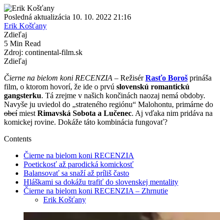
Posledná aktualizácia 10. 10. 2022 21:16
Erik Košťany
Zdieľaj
5 Min Read
Zdroj: continental-film.sk
Zdieľaj
Čierne na bielom koni RECENZIA
– Režisér
Rasťo Boroš
prináša
film, o ktorom hovorí, že ide o prvú
slovenskú romantickú
gangsterku
. Tá zrejme v našich končinách naozaj nemá obdoby.
Navyše ju uviedol do „strateného regiónu“ Malohontu, primárne do
obcí
miest
Rimavská Sobota a Lučenec
. Aj vďaka nim pridáva na
komickej rovine. Dokáže táto kombinácia fungovať?
Contents
Čierne na bielom koni RECENZIA
Poetickosť až parodická komickosť
Balansovať sa snaží až príliš často
Hláškami sa dokážu trafiť do slovenskej mentality
Čierne na bielom koni RECENZIA – Zhrnutie
Erik Košťany