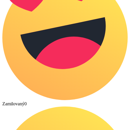
Zamilovaný
0