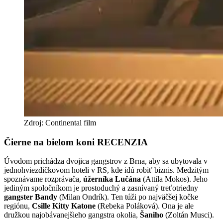
Zdroj: Continental film
Čierne na bielom koni RECENZIA
Úvodom prichádza dvojica gangstrov z Brna, aby sa ubytovala v
jednohviezdičkovom hoteli v RS, kde idú robiť biznis. Medzitým
spoznávame rozprávača,
úžerníka Lučána
(Attila Mokos). Jeho
jediným spoločníkom je prostoduchý a zasnívaný treťotriedny
gangster Bandy
(Milan Ondrík). Ten túži po najväčšej kočke
regiónu,
Csille Kitty Katone
(Rebeka Poláková). Ona je ale
družkou najobávanejšieho gangstra okolia,
Šaniho
(Zoltán Musci).