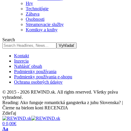
Hry
Technológie
Zábava
Osobnosti
Streamovacie služby
Komiksy a knihy
Search
Kontakt
Inzercia
Nahlásiť obsah
Podmienky používania
Podmienky používania e-shopu
Ochrana osobných údajov
© 2015 - 2026 REWIND.sk. All rights reserved. Všetky práva
vyhradené.
Reading:
Ako funguje romantická gangsterka z juhu Slovenska? |
Čierne na bielom koni RECENZIA
Zdieľaj
0
0,00
€
Font
Aa