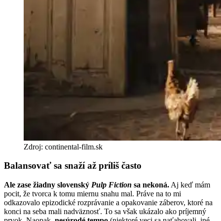
Zdroj: continental-film.sk
Balansovať sa snaží až príliš často
Ale zase žiadny slovenský
Pulp Fiction
sa nekoná.
Aj keď mám
pocit, že tvorca k tomu miernu snahu mal. Práve na to mi
odkazovalo epizodické rozprávanie a opakovanie záberov, ktoré na
konci na seba mali nadväznosť. To sa však ukázalo ako príjemný
prvok. Naopak,
nesúrodé tempo
(niektoré veci sa naťahovali, iné