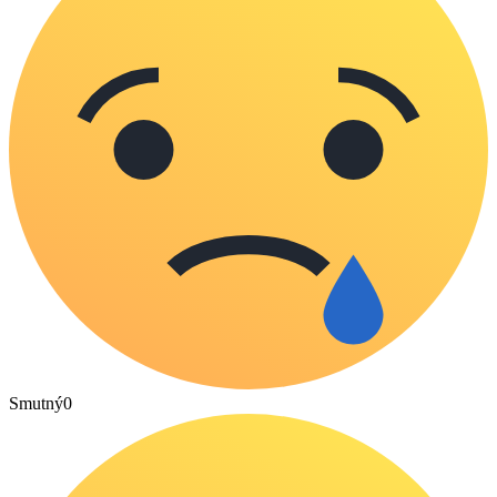
Smutný
0