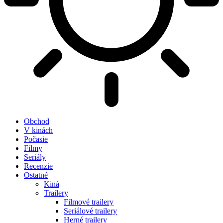
Obchod
V kinách
Počasie
Filmy
Seriály
Recenzie
Ostatné
Kiná
Trailery
Filmové trailery
Seriálové trailery
Herné trailery