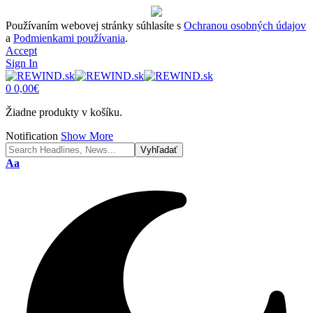
Používaním webovej stránky súhlasíte s
Ochranou osobných údajov
a
Podmienkami používania
.
Accept
Sign In
0
0,00
€
Žiadne produkty v košíku.
Notification
Show More
Font
Aa
Resizer