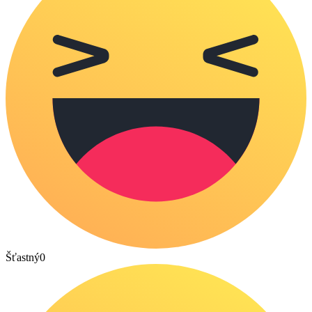
Šťastný
0