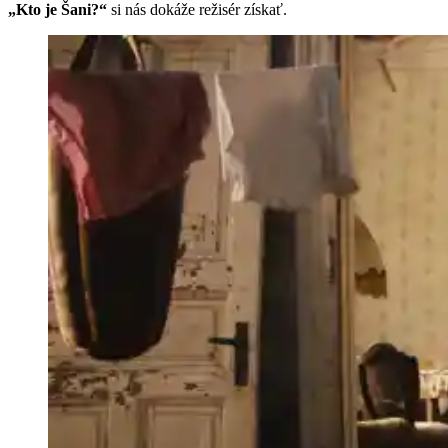
„Kto je Šani?“
si nás dokáže režisér získať.