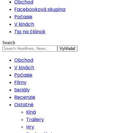
Obchod
Facebooková skupina
Počasie
V kinách
Tip na článok
Search
Obchod
V kinách
Počasie
Filmy
Seriály
Recenzie
Ostatné
Kiná
Trailery
Hry