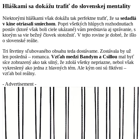
Hláškami sa dokážu trafiť do slovenskej mentality
Niektorými hláškami však dokážu tak perfektne trafiť, že sa
sedadlá
v kine otriasali smiechom
. Popri všetkých hlúpych rozhodnutiach
postáv (ktoré však boli ciele ukázané) vám predstavia aj správanie, s
ktorým sa vie bežný človek stotožniť. V tejto rovine je dobré, že išlo
o slovenské reálie.
Tri štvrtiny sľubovaného obsahu teda dostávame. Zostávala by už
len posledná – romanca.
Vzťah medzi Bandym a Csillou
mal byť
síce zobrazený ako tak silný, že zdolá všetky nepriazne, nebol však
vykreslený ako jedna z hlavných tém. Ale kým oni sú fiktívni –
vzťah bol reálny.
- Advertisement -