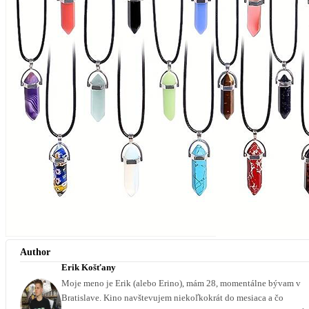
Author
Erik Košťany
Moje meno je Erik (alebo Erino), mám 28, momentálne bývam v
Bratislave. Kino navštevujem niekoľkokrát do mesiaca a čo