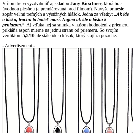
V ňom treba vyzdvihnúť aj skladbu
Jany Kirschner
, ktorá bola
úvodnou piesňou (a premiérovaná pred filmom). Navyše prinesie
zopár veľmi trefných a výstižných hlášok. Jedna za všetky:
„Ak ide
o lásku, trochu to bolieť musí. Najmä ak ide o lásku k
peniazom,“
. Aj vďaka nej sa snímka v našom hodnotení z priemeru
prikláňa aspoň mierne na jednu stranu od priemeru. So svojím
verdiktom
5,5/10
ale stále ide o kúsok, ktorý stojí za pozretie.
- Advertisement -