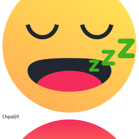
Ospalý
0