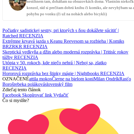
nestihnem tam, doháňam na obrazovkách doma. Vlastním niekoľ
konzol, rád si prečítam dobrú knihu či komiks, ale nevyhýbam sa 
pohybu po vonku (či už na nohách alebo bicykli)
Počiatky sadistickej sestry, pri ktorých s ňou dokážete súcitiť |
Ratched RECENZIA
Extrémne krvavá jazda s Keanu Reevesom sa rozbieha | Komiks
BRZRKR RECENZIA
Skeptická vedkyňa a džin alebo moderná rozprávka | Tritisíc rokov
túžby RECENZIA
Utópia v 50. rokoch, kde niečo nehrá | Neboj sa, zlatko
RECENZIA
Hororová rozprávka bez štipky mágie | Nightbooks RECENZIA
OZNAČENÉ
attila mokos
Čierne na bielom koni
Milan Ondrík
Rasťo
Boroš
rebeka poláková
slovenský film
Zdieľaj tento článok
Facebook
Skopírovať link
Vytlačiť
Čo si myslíte?