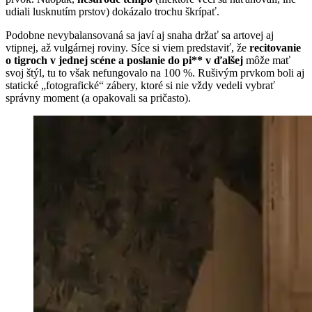
udiali lusknutím prstov) dokázalo trochu škrípať.
Podobne nevybalansovaná sa javí aj snaha držať sa artovej aj
vtipnej, až vulgárnej roviny. Síce si viem predstaviť, že
recitovanie
o tigroch v jednej scéne a poslanie do pi** v ďalšej
môže mať
svoj štýl, tu to však nefungovalo na 100 %. Rušivým prvkom boli aj
statické „fotografické“ zábery, ktoré si nie vždy vedeli vybrať
správny moment (a opakovali sa pričasto).