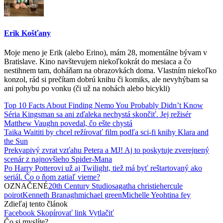
Erik Košťany
Moje meno je Erik (alebo Erino), mám 28, momentálne bývam v
Bratislave. Kino navštevujem niekoľkokrát do mesiaca a čo
nestihnem tam, doháňam na obrazovkách doma. Vlastním niekoľko
konzol, rád si prečítam dobrú knihu či komiks, ale nevyhýbam sa
ani pohybu po vonku (či už na nohách alebo bicykli)
Top 10 Facts About Finding Nemo You Probably Didn’t Know
Séria Kingsman sa ani zďaleka nechystá skončiť. Jej režisér
Matthew Vaughn povedal, čo ešte chystá
Taika Waititi by chcel režírovať film podľa sci-fi knihy Klara and
the Sun
Prekvapivý zvrat vzťahu Petera a MJ! Aj to poskytuje zverejnený
scenár z najnovšieho Spider-Mana
Po Harry Potterovi už aj Twilight, tiež má byť reštartovaný ako
seriál. Čo o ňom zatiaľ vieme?
OZNAČENÉ
20th Century Studios
agatha christie
hercule
poirot
Kenneth Branagh
michael green
Michelle Yeoh
tina fey
Zdieľaj tento článok
Facebook
Skopírovať link
Vytlačiť
Čo si myslíte?