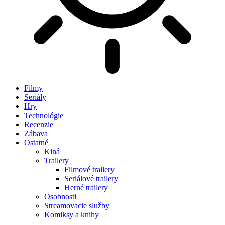
Filmy
Seriály
Hry
Technológie
Recenzie
Zábava
Ostatné
Kiná
Trailery
Filmové trailery
Seriálové trailery
Herné trailery
Osobnosti
Streamovacie služby
Komiksy a knihy