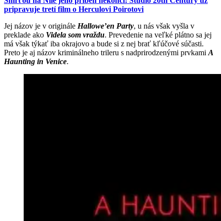
Smrťou na Níle jeho príbeh nekončí! Štúdio 20th Century už
pripravuje tretí film o Herculovi Poirotovi
Jej názov je v originále
Hallowe’en Party
, u nás však vyšla v
preklade ako
Videla som vraždu
. Prevedenie na veľké plátno sa jej
má však týkať iba okrajovo a bude si z nej brať kľúčové súčasti.
Preto je aj názov kriminálneho trileru s nadprirodzenými prvkami
A
Haunting in Venice
.