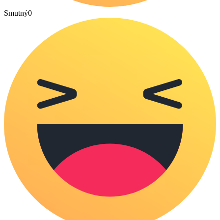
Smutný
0