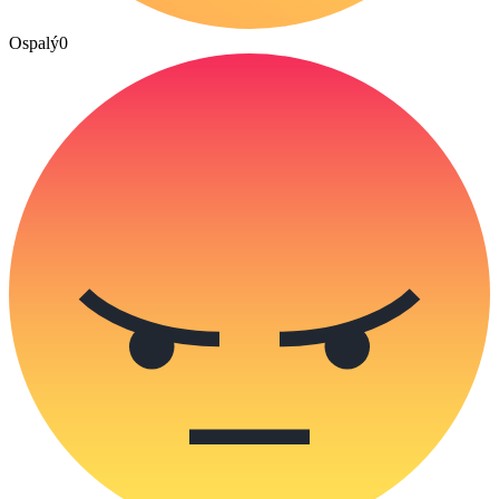
Ospalý
0