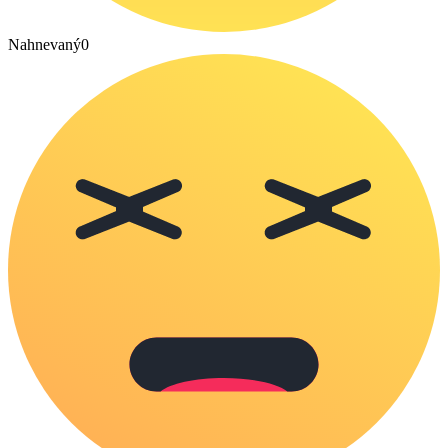
Nahnevaný
0