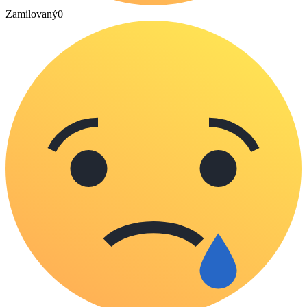
Zamilovaný
0