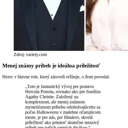
Zdroj: variety.com
Menej známy príbeh je ideálna príležitosť
Herec v hlavne role, ktorý zároveň režíruje, o ňom povedal:
„Toto je fantastický vývoj pre postavu
Hercula Poirota, rovnako ako pre franšízu
Agathy Christie. Založený na
komplexnom, ale menej známom
mysterióznom príbehu odohrávajúceho sa
počas Halloweenu v malebne očarujúcom
meste, je pre nás, pre filmárov, skvelá
príležitosť ako priniesť skutočne mrazivý
príbeh pre našich verných divákov.“