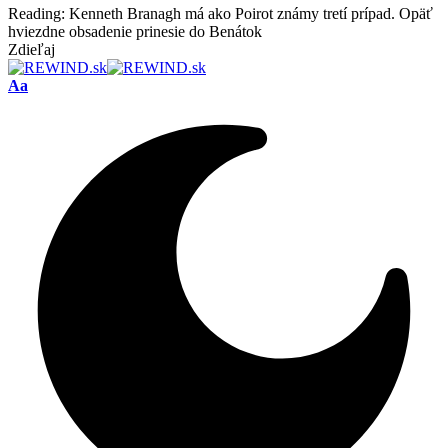
Reading:
Kenneth Branagh má ako Poirot známy tretí prípad. Opäť
hviezdne obsadenie prinesie do Benátok
Zdieľaj
Font
Aa
Resizer