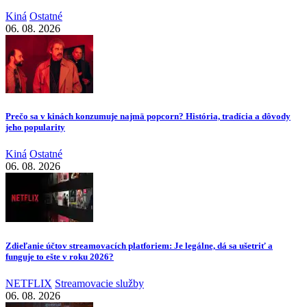
Kiná
Ostatné
06. 08. 2026
Prečo sa v kinách konzumuje najmä popcorn? História, tradícia a dôvody
jeho popularity
Kiná
Ostatné
06. 08. 2026
Zdieľanie účtov streamovacích platforiem: Je legálne, dá sa ušetriť a
funguje to ešte v roku 2026?
NETFLIX
Streamovacie služby
06. 08. 2026