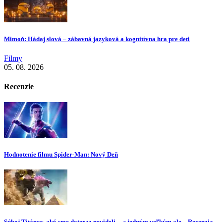
Mimoň: Hádaj slová – zábavná jazyková a kognitívna hra pre deti
Filmy
05. 08. 2026
Recenzie
Hodnotenie filmu Spider-Man: Nový Deň
Súboj Titánov, aký sme doteraz nevideli… s jedným veľkým ale – Recenzia