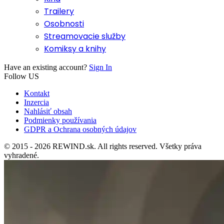
Trailery
Osobnosti
Streamovacie služby
Komiksy a knihy
Have an existing account?
Sign In
Follow US
Kontakt
Inzercia
Nahlásiť obsah
Podmienky používania
GDPR a Ochrana osobných údajov
© 2015 - 2026 REWIND.sk. All rights reserved. Všetky práva
vyhradené.