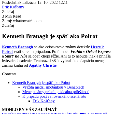
Posledná aktualizácia 12. 10. 2022 12:11
Erik Košťany
Zdieľaj
3 Min Read
Zdroj: whattowatch.com
Zdieľaj
Kenneth Branagh je späť ako Poirot
Kenneth Branagh
sa ako celosvetovo známy detektív
Hercule
Poirot
vráti s tretím prípadom. Po filmoch
Vražda v Orient Exprese
a
Smrť na Níle
sa opäť chopí réžie. Ani tu to nebude inak a prináša
hviezde obsadenie. Tentoraz si však vybral ako adaptáciu menej
známu knihu od
Agathy Christie
.
Contents
Kenneth Branagh je späť ako Poirot
Vražda medzi smotánkou v Benátkach
Menej známy príbeh je ideálna príležitosť
K prípadu pozýva rovnakého scenáristu
Erik Košťany
MOHLO BY VÁS ZAUJÍMAŤ