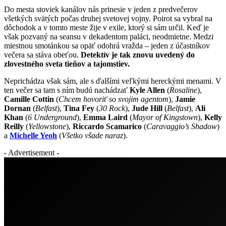
Do mesta stoviek kanálov nás prinesie v jeden z predvečerov
všetkých svätých počas druhej svetovej vojny. Poirot sa vybral na
dôchodok a v tomto meste žije v exile, ktorý si sám určil. Keď je
však pozvaný na seansu v dekadentom paláci, neodmietne. Medzi
miestnou smotánkou sa opäť odohrá vražda – jeden z účastníkov
večera sa stáva obeťou.
Detektív je tak znovu uvedený do
zlovestného sveta tieňov a tajomstiev.
Neprichádza však sám, ale s ďalšími veľkými hereckými menami. V
ten večer sa tam s ním budú nachádzať
Kyle Allen
(
Rosaline
),
Camille Cottin
(
Chcem hovoriť so svojim agentom
),
Jamie
Dornan
(
Belfast
),
Tina Fey
(
30 Rock
),
Jude Hill
(
Belfast
),
Ali
Khan
(
6 Underground
),
Emma Laird
(
Mayor of Kingstown
),
Kelly
Reilly
(
Yellowstone
),
Riccardo Scamarico
(
Caravaggio’s Shadow
)
a
Michelle Yeoh
(
Všetko všade naraz
).
- Advertisement -