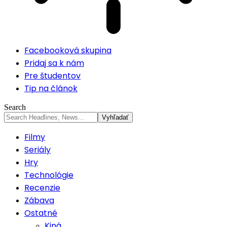
Facebooková skupina
Pridaj sa k nám
Pre študentov
Tip na článok
Search
Filmy
Seriály
Hry
Technológie
Recenzie
Zábava
Ostatné
Kiná