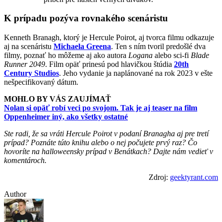
K prípadu pozýva rovnakého scenáristu
Kenneth Branagh, ktorý je Hercule Poirot, aj tvorca filmu odkazuje
aj na scenáristu
Michaela Greena
. Ten s ním tvoril predošlé dva
filmy, poznať ho môžeme aj ako autora
Logana
alebo sci-fi
Blade
Runner 2049
. Film opäť prinesú pod hlavičkou štúdia
20th
Century Studios
. Jeho vydanie ja naplánované na rok 2023 v ešte
nešpecifikovaný dátum.
MOHLO BY VÁS ZAUJÍMAŤ
Nolan si opäť robí veci po svojom. Tak je aj teaser na film
Oppenheimer iný, ako všetky ostatné
Ste radi, že sa vráti Hercule Poirot v podaní Branagha aj pre tretí
prípad? Poznáte túto knihu alebo o nej počujete prvý raz? Čo
hovoríte na halloweensky prípad v Benátkach? Dajte nám vedieť v
komentároch.
Zdroj:
geektyrant.com
Author