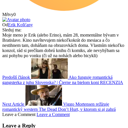
Mŕtvy
0
Od
Erik Košťany
Sleduj ma:
Moje meno je Erik (alebo Erino), mám 28, momentálne bývam v
Bratislave. Kino navštevujem niekoľkokrát do mesiaca a čo
nestihnem tam, doháňam na obrazovkách doma. Vlastním niekoľko
konzol, rád si prečítam dobrú knihu či komiks, ale nevyhýbam sa
ani pohybu po vonku (či už na nohách alebo bicykli)
Predošlí článok
Ako funguje romantická
gangsterka z juhu Slovenska? | Čierne na bielom koni RECENZIA
Next Article
Viggo Mortensen režíruje
romantický western The Dead Don’t Hurt, v ktorom si aj zahrá
Leave a Comment
Leave a Comment
Leave a Reply