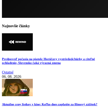
Najnovšie články
Predpoveď počasia na piatok: Horúčavy vystriedajú búrky a citeľné
ochladenie, Slovensko čaká výrazná zmena
Ostatné
06. 08. 2026
Aktuálne ceny lístkov v kine: Koľko dnes zaplatíte za filmový zážitok?