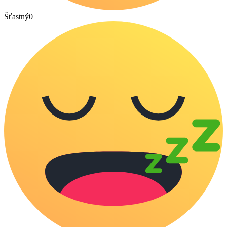
Šťastný
0