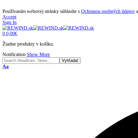
Používaním webovej stránky súhlasíte s
Ochranou osobných údajov
Accept
Sign In
0
0,00
€
Žiadne produkty v košíku.
Notification
Show More
Font
Aa
Resizer