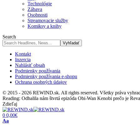
Technológie
Zábava
Osobnosti
Streamovacie služby
Komiksy a knihy
Search
Kontakt
Inzercia
Nahlásiť obsah
Podmienky používania
Podmienky používania e-shopu
Ochrana osobných údajov
© 2015 - 2026 REWIND.sk. All rights reserved. Všetky práva vyhra
Reading:
Odhalila nám štvrtá epizóda Obi-Wan Kenobi prečo je Reva
Zdieľaj
0
0,00
€
Font
Aa
Resizer