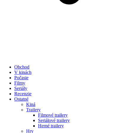
Obchod
V kinách
Počasie
Filmy
Seriály
Recenzie
Ostatné
Kiná
Trailery
Filmové trailery
Seriálové trailery
Herné trailery
Hry