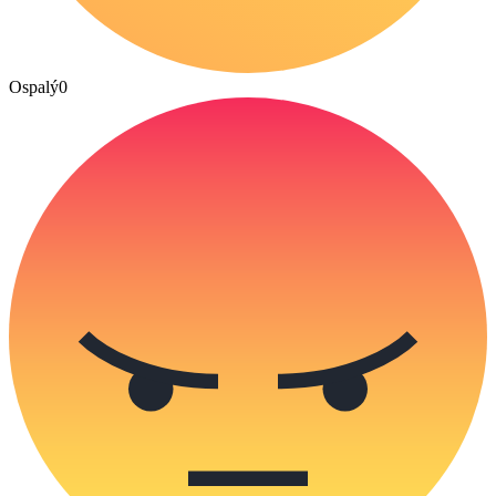
Ospalý
0