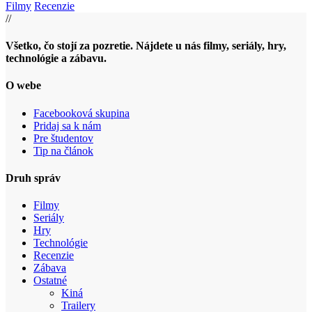
Filmy
Recenzie
//
Všetko, čo stojí za pozretie. Nájdete u nás filmy, seriály, hry,
technológie a zábavu.
O webe
Facebooková skupina
Pridaj sa k nám
Pre študentov
Tip na článok
Druh správ
Filmy
Seriály
Hry
Technológie
Recenzie
Zábava
Ostatné
Kiná
Trailery