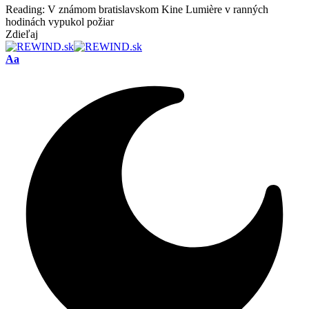
Reading:
V známom bratislavskom Kine Lumière v ranných
hodinách vypukol požiar
Zdieľaj
Font
Aa
Resizer