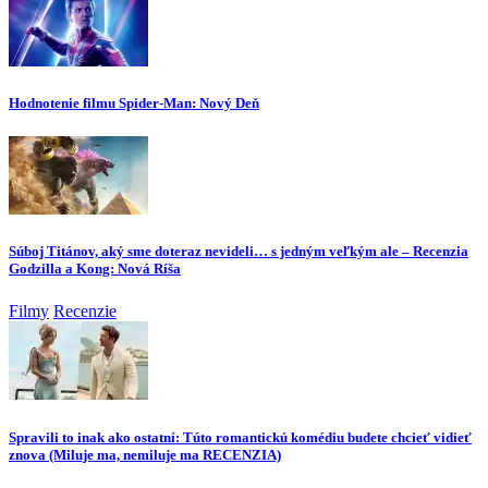
Hodnotenie filmu Spider-Man: Nový Deň
Súboj Titánov, aký sme doteraz nevideli… s jedným veľkým ale – Recenzia
Godzilla a Kong: Nová Ríša
Filmy
Recenzie
Spravili to inak ako ostatní: Túto romantickú komédiu budete chcieť vidieť
znova (Miluje ma, nemiluje ma RECENZIA)