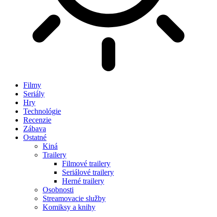
Filmy
Seriály
Hry
Technológie
Recenzie
Zábava
Ostatné
Kiná
Trailery
Filmové trailery
Seriálové trailery
Herné trailery
Osobnosti
Streamovacie služby
Komiksy a knihy