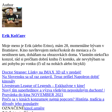
Author
Erik Košťany
Moje meno je Erik (alebo Erino), mám 28, momentálne bývam v
Bratislave. Kino navštevujem niekoľkokrát do mesiaca a čo
nestihnem tam, doháňam na obrazovkách doma. Vlastním niekoľko
konzol, rád si prečítam dobrú knihu či komiks, ale nevyhýbam sa
ani pohybu po vonku (či už na nohách alebo bicykli)
Doctor Strange: Lístky na IMAX 3D už v predaji!
Na Slovensku sa už raz zastavil. Teraz prišiel Napoleon dobiť
kinosály
Livestream League of Legends – Exkluzívne v kine!
Nový tím superhrdinov a výzva všetkým neposlušným duchom! |
Pozvánka do kina NOVEMBER 2021
Prečo sa v kinách konzumuje najmä popcorn? História, tradícia a
dôvody jeho popularity
OZNAČENÉ
kino
Lumiére