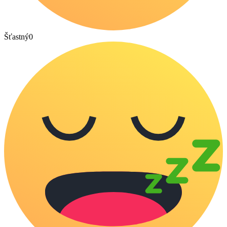
Šťastný
0