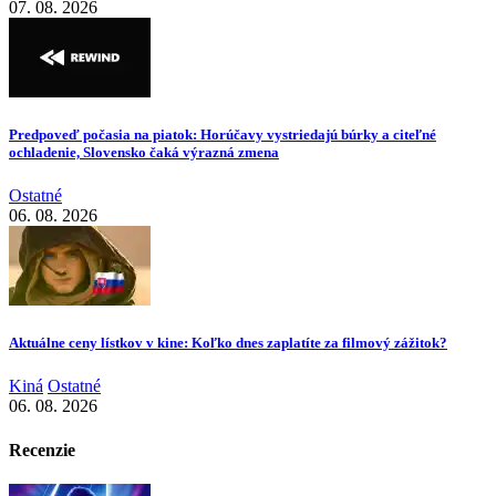
07. 08. 2026
Predpoveď počasia na piatok: Horúčavy vystriedajú búrky a citeľné
ochladenie, Slovensko čaká výrazná zmena
Ostatné
06. 08. 2026
Aktuálne ceny lístkov v kine: Koľko dnes zaplatíte za filmový zážitok?
Kiná
Ostatné
06. 08. 2026
Recenzie