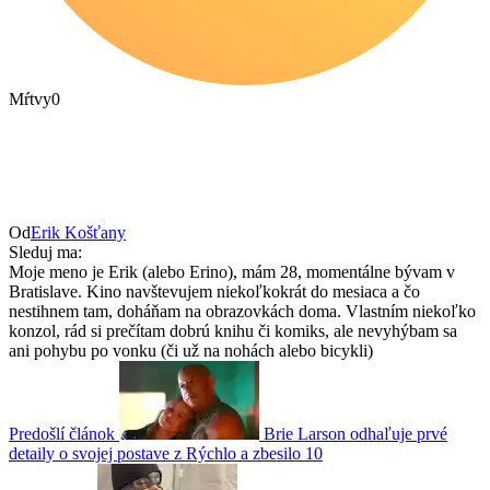
Mŕtvy
0
Od
Erik Košťany
Sleduj ma:
Moje meno je Erik (alebo Erino), mám 28, momentálne bývam v
Bratislave. Kino navštevujem niekoľkokrát do mesiaca a čo
nestihnem tam, doháňam na obrazovkách doma. Vlastním niekoľko
konzol, rád si prečítam dobrú knihu či komiks, ale nevyhýbam sa
ani pohybu po vonku (či už na nohách alebo bicykli)
Predošlí článok
Brie Larson odhaľuje prvé
detaily o svojej postave z Rýchlo a zbesilo 10