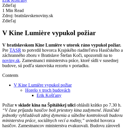
Erik Košťany
Zdieľaj
1 Min Read
Zdroj: bratislavskenoviny.sk
Zdieľaj
V Kine Lumière vypukol požiar
V bratislavskom Kine Lumière v utorok ráno vypukol požiar.
Pre
TASR
to potvrdil hovorca Krajského riaditeľstva Hasičského a
záchranného zboru v Bratislave Štefan Koči, upozornili na to
noviny.sk
. Zamestnanci ministerstva práce, ktoré sídli v susednej
budove, sú podľa stanoviska rezortu v poriadku.
Contents
V Kine Lumière vypukol požiar
Horelo v troch budovách
Erik Košťany
Požiar
v sklade kina na Špitálskej ulici
ohlásili krátko po 7.30 h.
“V čase príjazdu hasičov boli priestory kina zadymené. Hasičské
jednotky vyhľadávali zdroj dymenia a súbežne kontrolovali budovu
ministerstva práce, sociálnych vecí a rodiny,”
uviedol hovorca
hasičov. Zamestnancov ministerstva evakuovali. Budovu zároveň