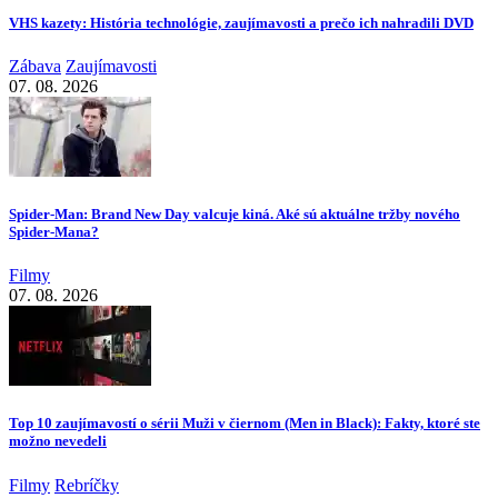
VHS kazety: História technológie, zaujímavosti a prečo ich nahradili DVD
Zábava
Zaujímavosti
07. 08. 2026
Spider-Man: Brand New Day valcuje kiná. Aké sú aktuálne tržby nového
Spider-Mana?
Filmy
07. 08. 2026
Top 10 zaujímavostí o sérii Muži v čiernom (Men in Black): Fakty, ktoré ste
možno nevedeli
Filmy
Rebríčky