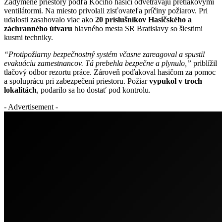
Zadymené priestory podľa Kočiho hasiči odvetrávajú pretlakovými
ventilátormi. Na miesto privolali zisťovateľa príčiny požiarov. Pri
udalosti zasahovalo viac ako
20 príslušníkov Hasičského a
záchranného útvaru
hlavného mesta SR Bratislavy so šiestimi
kusmi techniky.
“Protipožiarny bezpečnostný systém včasne zareagoval a spustil
evakuáciu zamestnancov. Tá prebehla bezpečne a plynulo,”
priblížil
tlačový odbor rezortu práce. Zároveň poďakoval hasičom za pomoc
a spoluprácu pri zabezpečení priestoru. Požiar
vypukol v troch
lokalitách
, podarilo sa ho dostať pod kontrolu.
- Advertisement -