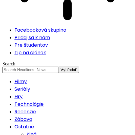
Facebooková skupina
Pridaj sa k nám
Pre študentov
Tip na článok
Search
Filmy
Seriály
Hry
Technológie
Recenzie
Zábava
Ostatné
Kiná