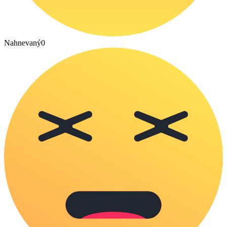
Nahnevaný
0