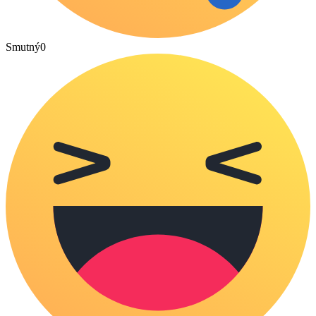
Smutný
0