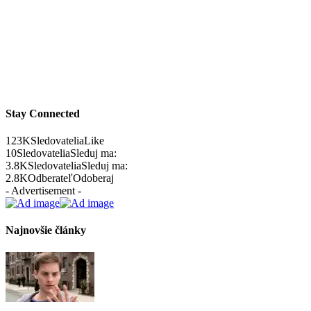
Stay Connected
123K
Sledovatelia
Like
10
Sledovatelia
Sleduj ma:
3.8K
Sledovatelia
Sleduj ma:
2.8K
Odberateľ
Odoberaj
- Advertisement -
Najnovšie články