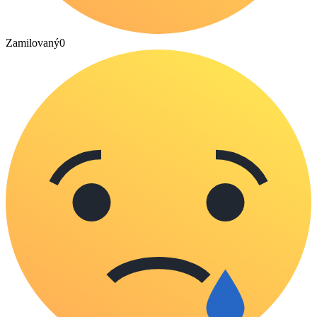
Zamilovaný
0