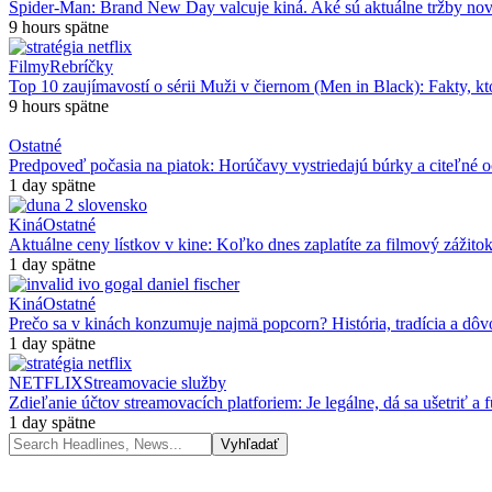
Spider-Man: Brand New Day valcuje kiná. Aké sú aktuálne tržby n
9 hours spätne
Filmy
Rebríčky
Top 10 zaujímavostí o sérii Muži v čiernom (Men in Black): Fakty, kt
9 hours spätne
Ostatné
Predpoveď počasia na piatok: Horúčavy vystriedajú búrky a citeľné 
1 day spätne
Kiná
Ostatné
Aktuálne ceny lístkov v kine: Koľko dnes zaplatíte za filmový zážito
1 day spätne
Kiná
Ostatné
Prečo sa v kinách konzumuje najmä popcorn? História, tradícia a dôv
1 day spätne
NETFLIX
Streamovacie služby
Zdieľanie účtov streamovacích platforiem: Je legálne, dá sa ušetriť a 
1 day spätne