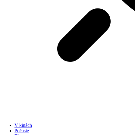
V kinách
Počasie