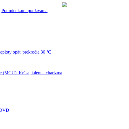
a
Podmienkami používania
.
teploty opäť prekročia 30 °C
e (MCU): Krása, talent a charizma
i DVD