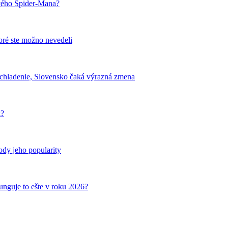
ového Spider-Mana?
oré ste možno nevedeli
ochladenie, Slovensko čaká výrazná zmena
k?
ody jeho popularity
funguje to ešte v roku 2026?