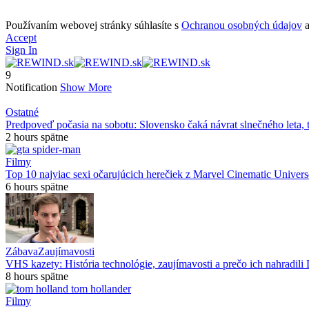
Používaním webovej stránky súhlasíte s
Ochranou osobných údajov
Accept
Sign In
9
Notification
Show More
Ostatné
Predpoveď počasia na sobotu: Slovensko čaká návrat slnečného leta, 
2 hours spätne
Filmy
Top 10 najviac sexi očarujúcich herečiek z Marvel Cinematic Univers
6 hours spätne
Zábava
Zaujímavosti
VHS kazety: História technológie, zaujímavosti a prečo ich nahradil
8 hours spätne
Filmy