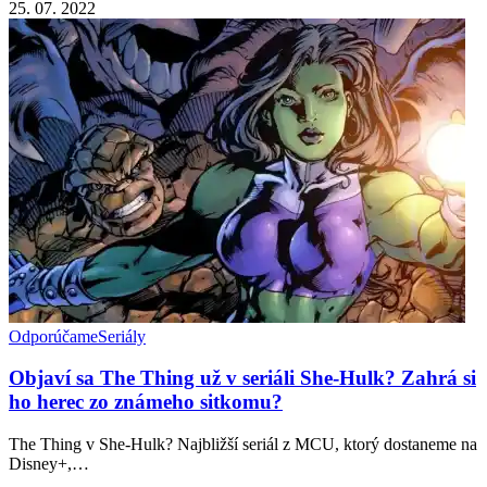
25. 07. 2022
Odporúčame
Seriály
Objaví sa The Thing už v seriáli She-Hulk? Zahrá si
ho herec zo známeho sitkomu?
The Thing v She-Hulk? Najbližší seriál z MCU, ktorý dostaneme na
Disney+,…