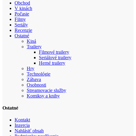
Obchod
V kinách
Počasie
Filmy
Seriály
Recenzie
Ostatné
Kiná
Trailery
Filmové trailery
Seriálové trailery
Herné trailery
Hry
Technológie
Zábava
Osobnosti
Streamovacie služby
Komiksy a knihy
Ostatné
Kontakt
Inzercia
Nahlásiť obsah