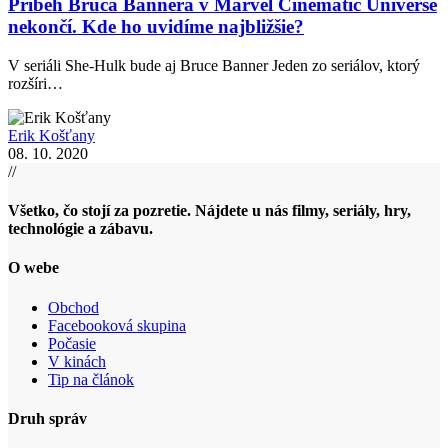
Príbeh Bruca Bannera v Marvel Cinematic Universe
nekončí. Kde ho uvidíme najbližšie?
V seriáli She-Hulk bude aj Bruce Banner Jeden zo seriálov, ktorý
rozšíri…
Erik Košťany
08. 10. 2020
//
Všetko, čo stojí za pozretie. Nájdete u nás filmy, seriály, hry,
technológie a zábavu.
O webe
Obchod
Facebooková skupina
Počasie
V kinách
Tip na článok
Druh správ