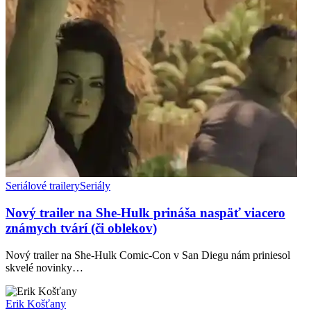
Seriálové trailery
Seriály
Nový trailer na She-Hulk prináša naspäť viacero
známych tvárí (či oblekov)
Nový trailer na She-Hulk Comic-Con v San Diegu nám priniesol
skvelé novinky…
Erik Košťany