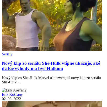
Seriály
Nový klip zo seriálu She-Hulk vtipne ukazuje, aké
ďalšie výhody má byť Hulkom
Nový klip zo She-Hulk Marvel nám zverejnil nový klip zo seriálu
She-Hulk.…
Erik Košťany
02. 08. 2022