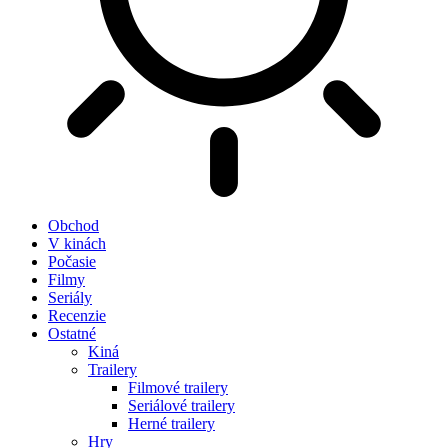
Obchod
V kinách
Počasie
Filmy
Seriály
Recenzie
Ostatné
Kiná
Trailery
Filmové trailery
Seriálové trailery
Herné trailery
Hry