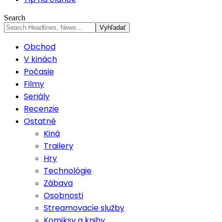
Search
Obchod
V kinách
Počasie
Filmy
Seriály
Recenzie
Ostatné
Kiná
Trailery
Hry
Technológie
Zábava
Osobnosti
Streamovacie služby
Komiksy a knihy