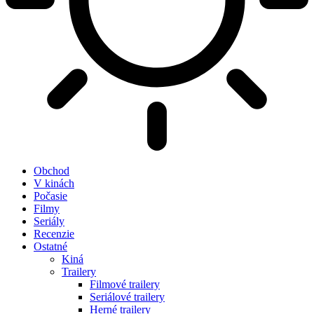
Obchod
V kinách
Počasie
Filmy
Seriály
Recenzie
Ostatné
Kiná
Trailery
Filmové trailery
Seriálové trailery
Herné trailery