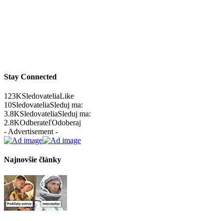
Stay Connected
123K
Sledovatelia
Like
10
Sledovatelia
Sleduj ma:
3.8K
Sledovatelia
Sleduj ma:
2.8K
Odberateľ
Odoberaj
- Advertisement -
Najnovšie články