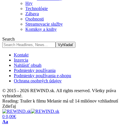
Hry
Technológie
Zábava
Osobnosti
Streamovacie služby
Komiksy a knihy
Search
Kontakt
Inzercia
Nahlásiť obsah
Podmienky používania
Podmienky používania e-shopu
Ochrana osobných údajov
© 2015 - 2026 REWIND.sk. All rights reserved. Všetky práva
vyhradené.
Reading:
Trailer k filmu Melanie má už 14 miliónov vzhliadnutí
Zdieľaj
0
0,00
€
Font
Aa
Resizer