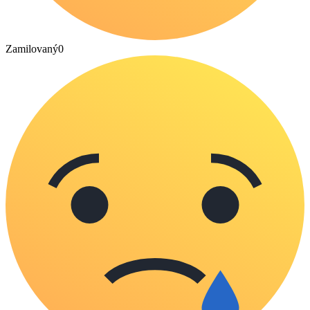
Zamilovaný
0