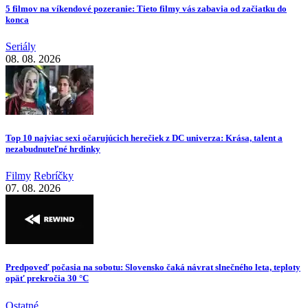
5 filmov na víkendové pozeranie: Tieto filmy vás zabavia od začiatku do
konca
Seriály
08. 08. 2026
Top 10 najviac sexi očarujúcich herečiek z DC univerza: Krása, talent a
nezabudnuteľné hrdinky
Filmy
Rebríčky
07. 08. 2026
Predpoveď počasia na sobotu: Slovensko čaká návrat slnečného leta, teploty
opäť prekročia 30 °C
Ostatné