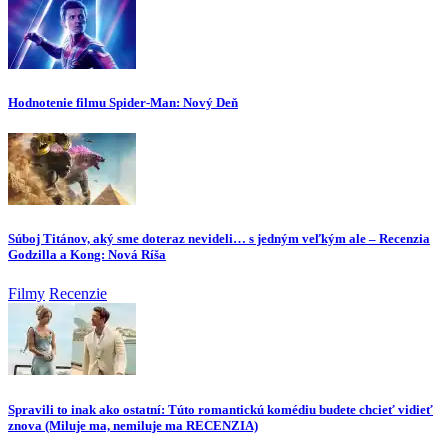
Hodnotenie filmu Spider-Man: Nový Deň
Súboj Titánov, aký sme doteraz nevideli… s jedným veľkým ale – Recenzia
Godzilla a Kong: Nová Ríša
Filmy
Recenzie
Spravili to inak ako ostatní: Túto romantickú komédiu budete chcieť vidieť
znova (Miluje ma, nemiluje ma RECENZIA)