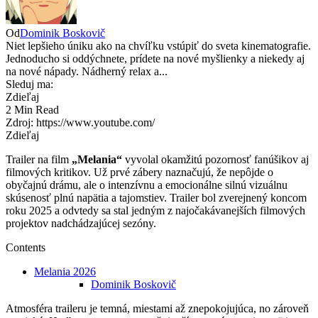
Od
Dominik Boskovič
Niet lepšieho úniku ako na chvíľku vstúpiť do sveta kinematografie.
Jednoducho si oddýchnete, prídete na nové myšlienky a niekedy aj
na nové nápady. Nádherný relax a...
Sleduj ma:
Zdieľaj
2 Min Read
Zdroj: https://www.youtube.com/
Zdieľaj
Trailer na film
„Melania“
vyvolal okamžitú pozornosť fanúšikov aj
filmových kritikov. Už prvé zábery naznačujú, že nepôjde o
obyčajnú drámu, ale o intenzívnu a emocionálne silnú vizuálnu
skúsenosť plnú napätia a tajomstiev. Trailer bol zverejnený koncom
roku 2025 a odvtedy sa stal jedným z najočakávanejších filmových
projektov nadchádzajúcej sezóny.
Contents
Melania 2026
Dominik Boskovič
Atmosféra traileru je temná, miestami až znepokojujúca, no zároveň