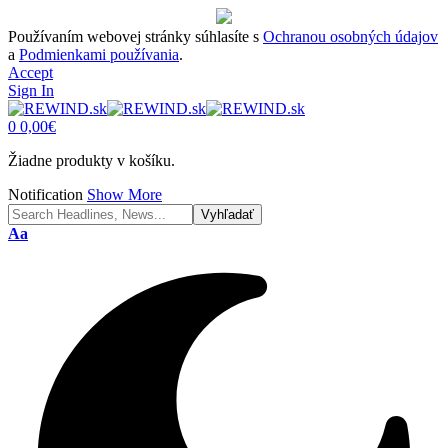
Používaním webovej stránky súhlasíte s
Ochranou osobných údajov
a
Podmienkami používania
.
Accept
Sign In
0
0,00
€
Žiadne produkty v košíku.
Notification
Show More
Font
Aa
Resizer