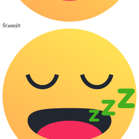
Šťastný
0