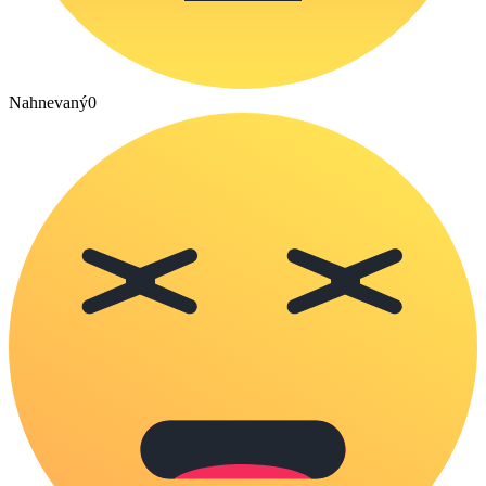
Nahnevaný
0