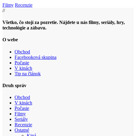
Filmy
Recenzie
//
Všetko, čo stojí za pozretie. Nájdete u nás filmy, seriály, hry,
technológie a zábavu.
O webe
Obchod
Facebooková skupina
Počasie
V kinách
Tip na článok
Druh správ
Obchod
V kinách
Počasie
Filmy
Seriály
Recenzie
Ostatné
Kiná