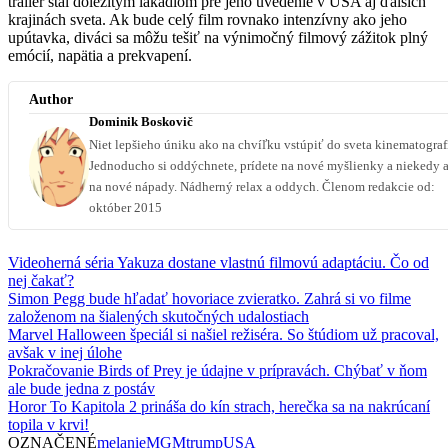
trailer stal dôležitým lákadlom pre jeho uvedenie v USA aj ďalších
krajinách sveta. Ak bude celý film rovnako intenzívny ako jeho
upútavka, diváci sa môžu tešiť na výnimočný filmový zážitok plný
emócií, napätia a prekvapení.
Author
Dominik Boskovič
Niet lepšieho úniku ako na chvíľku vstúpiť do sveta kinematograf
Jednoducho si oddýchnete, prídete na nové myšlienky a niekedy a
na nové nápady. Nádherný relax a oddych. Členom redakcie od:
október 2015
Videoherná séria Yakuza dostane vlastnú filmovú adaptáciu. Čo od
nej čakať?
Simon Pegg bude hľadať hovoriace zvieratko. Zahrá si vo filme
založenom na šialených skutočných udalostiach
Marvel Halloween špeciál si našiel režiséra. So štúdiom už pracoval,
avšak v inej úlohe
Pokračovanie Birds of Prey je údajne v prípravách. Chýbať v ňom
ale bude jedna z postáv
Horor To Kapitola 2 prináša do kín strach, herečka sa na nakrúcaní
topila v krvi!
OZNAČENÉ
melanie
MGM
trump
USA