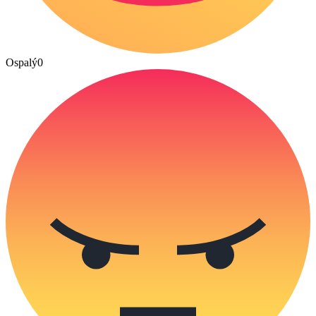
Ospalý
0