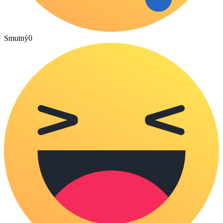
Smutný
0