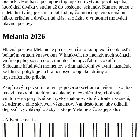
poetická. Hudba sa postupne stupňuje, čím vytvára pocit napätia,
ktoré drží diváka v strehu až do poslednej sekundy. Kamera pracuje
s detailmi tváre, gestami a pohľadmi, čo umocňuje emocionálnu
hĺbku príbehu a diváka núti klásť si otázky o vnútornej motivácii
hlavnej postavy.
Melania 2026
Hlavná postava Melanie je predstavená ako komplexná osobnosť s
bohatým vnútorným svetom. V krátkych, no intenzívnych scénach
vidíme jej boj so samotou, minulosťou aj vzťahmi s okolím.
Striedanie kľudných momentov s dramatickými výjavmi naznačuje,
že film sa pohybuje na hranici psychologickej drámy a
mysteriózneho príbehu.
Zaujímavým prvkom traileru je práca so svetlom a tieňom – kontrast
medzi tmavými interiérmi a chladnými exteriérmi symbolizuje
vnútorné rozpory. Krátke úryvky dialógov, ktoré v traileri zaznejú,
sú úderné a plné skrytých významov. Namiesto toho, aby odhalili
dej, skôr vyvolávajú otázky – kto je Melanie a čo sa jej stalo?
- Advertisement -