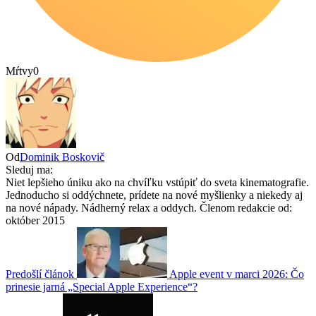
Mŕtvy
0
Od
Dominik Boskovič
Sleduj ma:
Niet lepšieho úniku ako na chvíľku vstúpiť do sveta kinematografie.
Jednoducho si oddýchnete, prídete na nové myšlienky a niekedy aj
na nové nápady. Nádherný relax a oddych. Členom redakcie od:
október 2015
Predošlí článok
Apple event v marci 2026: Čo
prinesie jarná „Special Apple Experience“?