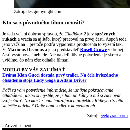
Zdroj: designmynight.com
Kto sa z pôvodného filmu nevráti?
Je teda veľmi dobrou správou, že
Gladiátor 2
je
v správnych
rukách
a vracia sa aj štáb, ktorý pracoval na prvej časti. Aspoň teda
jeho väčšina – pretože podľa vyjadrenia producenta to vyzerá tak,
že
Maximus Decimus
a jeho predstaviteľ
Rusell Crowe
v druhej
časti vystupovať nebude. Ale na definitívne potvrdenie je skoro a
uvidíme, čo nám ešte odhalia filmári.
MOHLO BY VÁS ZAUJÍMAŤ
Dráma Klan Gucci dostala prvý trailer. Na čele hviezdneho
obsadenia stoja Lady Gaga a Adam Driver
Páči sa vám potvrdenie informácie, že vznikne pokračovanie
Gladiátora, alebo si myslíte, že je film unikátny a má si zachovať
svoje čaro? Na ktorý z nadchádzajúcich projektov Ridleyho Scotta
sa tešíte najviac? Dajte nám vedieť v komentároch.
Zdroj:
geektyrant.com
- Advertisement -