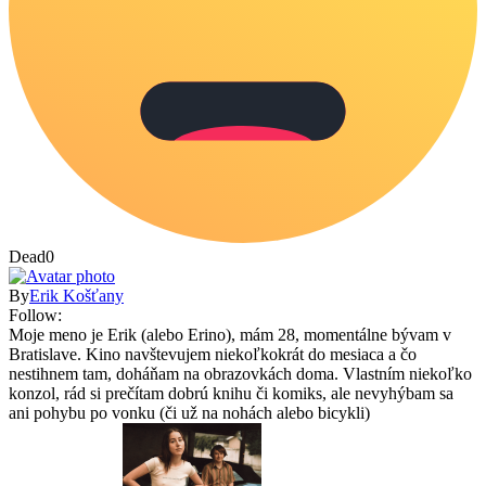
Dead
0
By
Erik Košťany
Follow:
Moje meno je Erik (alebo Erino), mám 28, momentálne bývam v
Bratislave. Kino navštevujem niekoľkokrát do mesiaca a čo
nestihnem tam, doháňam na obrazovkách doma. Vlastním niekoľko
konzol, rád si prečítam dobrú knihu či komiks, ale nevyhýbam sa
ani pohybu po vonku (či už na nohách alebo bicykli)