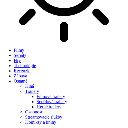
Filmy
Seriály
Hry
Technológie
Recenzie
Zábava
Ostatné
Kiná
Trailery
Filmové trailery
Seriálové trailery
Herné trailery
Osobnosti
Streamovacie služby
Komiksy a knihy