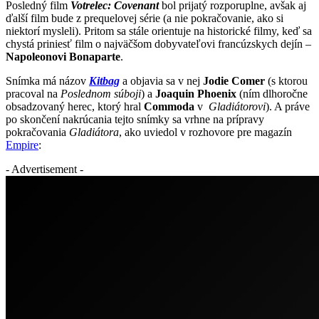
Posledný film
Votrelec: Covenant
bol prijatý rozporuplne, avšak aj
ďalší film bude z prequelovej série (a nie pokračovanie, ako si
niektorí mysleli). Pritom sa stále orientuje na historické filmy, keď sa
chystá priniesť film o najväčšom dobyvateľovi francúzskych dejín –
Napoleonovi Bonaparte
.
Snímka má názov
Kitbag
a objavia sa v nej
Jodie Comer
(s ktorou
pracoval na
Poslednom súboji
) a
Joaquin Phoenix
(ním dlhoročne
obsadzovaný herec, ktorý hral
Commoda
v
Gladiátorovi
). A práve
po skončení nakrúcania tejto snímky sa vrhne na prípravy
pokračovania
Gladiátora
, ako uviedol v rozhovore pre magazín
Empire
:
- Advertisement -