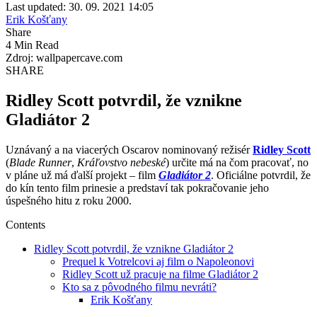
Last updated: 30. 09. 2021 14:05
Erik Košťany
Share
4 Min Read
Zdroj: wallpapercave.com
SHARE
Ridley Scott potvrdil, že vznikne
Gladiátor 2
Uznávaný a na viacerých Oscarov nominovaný režisér
Ridley Scott
(
Blade Runner
,
Kráľovstvo nebeské
) určite má na čom pracovať, no
v pláne už má ďalší projekt – film
Gladiátor 2
. Oficiálne potvrdil, že
do kín tento film prinesie a predstaví tak pokračovanie jeho
úspešného hitu z roku 2000.
Contents
Ridley Scott potvrdil, že vznikne Gladiátor 2
Prequel k Votrelcovi aj film o Napoleonovi
Ridley Scott už pracuje na filme Gladiátor 2
Kto sa z pôvodného filmu nevráti?
Erik Košťany