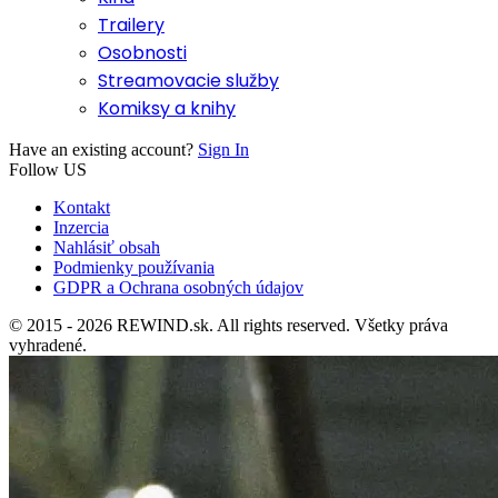
Trailery
Osobnosti
Streamovacie služby
Komiksy a knihy
Have an existing account?
Sign In
Follow US
Kontakt
Inzercia
Nahlásiť obsah
Podmienky používania
GDPR a Ochrana osobných údajov
© 2015 - 2026 REWIND.sk. All rights reserved. Všetky práva
vyhradené.