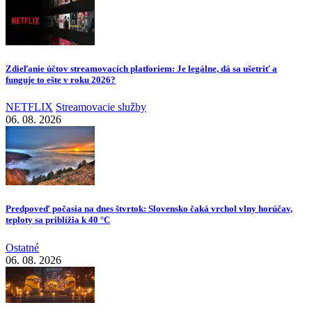
Zdieľanie účtov streamovacích platforiem: Je legálne, dá sa ušetriť a
funguje to ešte v roku 2026?
NETFLIX
Streamovacie služby
06. 08. 2026
Predpoveď počasia na dnes štvrtok: Slovensko čaká vrchol vlny horúčav,
teploty sa priblížia k 40 °C
Ostatné
06. 08. 2026