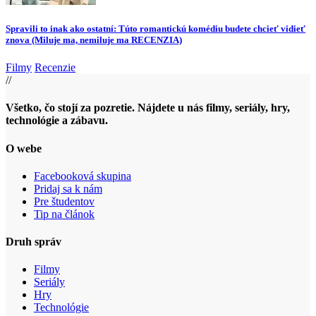
Spravili to inak ako ostatní: Túto romantickú komédiu budete chcieť vidieť
znova (Miluje ma, nemiluje ma RECENZIA)
Filmy
Recenzie
//
Všetko, čo stojí za pozretie. Nájdete u nás filmy, seriály, hry,
technológie a zábavu.
O webe
Facebooková skupina
Pridaj sa k nám
Pre študentov
Tip na článok
Druh správ
Filmy
Seriály
Hry
Technológie