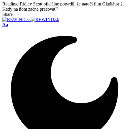
Reading:
Ridley Scott oficiálne potvrdil, že natočí film Gladiátor 2.
Kedy na ňom začne pracovať?
Share
Font
Aa
Resizer