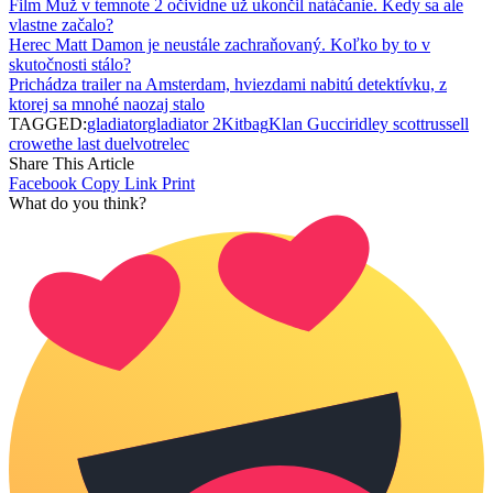
Film Muž v temnote 2 očividne už ukončil natáčanie. Kedy sa ale
vlastne začalo?
Herec Matt Damon je neustále zachraňovaný. Koľko by to v
skutočnosti stálo?
Prichádza trailer na Amsterdam, hviezdami nabitú detektívku, z
ktorej sa mnohé naozaj stalo
TAGGED:
gladiator
gladiator 2
Kitbag
Klan Gucci
ridley scott
russell
crowe
the last duel
votrelec
Share This Article
Facebook
Copy Link
Print
What do you think?