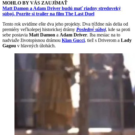
MOHLO BY VÁS ZAUJÍMAŤ
Matt Damon a Adam Driver budú mať riadny stredoveký
súboj. Pozrite si trailer na film The Last Duel
Tento rok uvidíme ešte dva jeho projekty. Dva týždne nás delia od
premiéry veľkolepej historickej drámy
Posledný súboj
, kde sa proti
sebe postavia
Matt Damon
a
Adam Driver
. Iba mesiac na to
nadviaže životopisnou drámou
Klan Gucci
, tiež s Driverom a
Lady
Gagou
v hlavných úlohách.