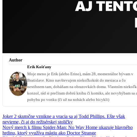
Author
Erik Košťany
Moje meno je Erik (alebo Erino), mám 28, momentálne bývam v
Bratislave. Kino navštevujem niekoľkokrát do mesiaca a čo
nestihnem tam, doháňam na obrazovkách doma. Vlastním niekoľ
konzol, rád si prečítam dobrú knihu či komiks, ale nevyhýbam sa 
pohybu po vonku (či už na nohách alebo bicykli)
Joker 2 skutočne vznikne a vracia sa aj Todd Phillips. Ešte však
nevieme, či aj do režisérskej stoličky
Nový merch k filmu Spider-Man: No Way Home ukazuje hlavného
hrdinu, ktorý využíva mágiu ako Doctor Strange