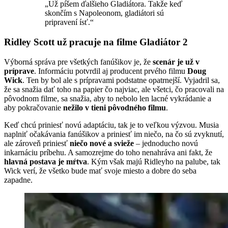
„Už píšem ďalšieho Gladiátora. Takže keď
skončím s Napoleonom, gladiátori sú
pripravení ísť.“
Ridley Scott už pracuje na filme Gladiátor 2
Výborná správa pre všetkých fanúšikov je, že
scenár je už v
príprave
. Informáciu potvrdil aj producent prvého filmu
Doug
Wick
. Ten by bol ale s prípravami podstatne opatrnejší. Vyjadril sa,
že sa snažia dať toho na papier čo najviac, ale všetci, čo pracovali na
pôvodnom filme, sa snažia, aby to nebolo len lacné vykrádanie a
aby pokračovanie
nežilo v tieni pôvodného filmu
.
Keď chcú priniesť novú adaptáciu, tak je to veľkou výzvou. Musia
naplniť očakávania fanúšikov a priniesť im niečo, na čo sú zvyknutí,
ale zároveň priniesť
niečo nové a svieže
– jednoducho novú
inkarnáciu príbehu. A samozrejme do toho nenahráva ani fakt, že
hlavná postava je mŕtva
. Kým však majú Ridleyho na palube, tak
Wick verí, že všetko bude mať svoje miesto a dobre do seba
zapadne.