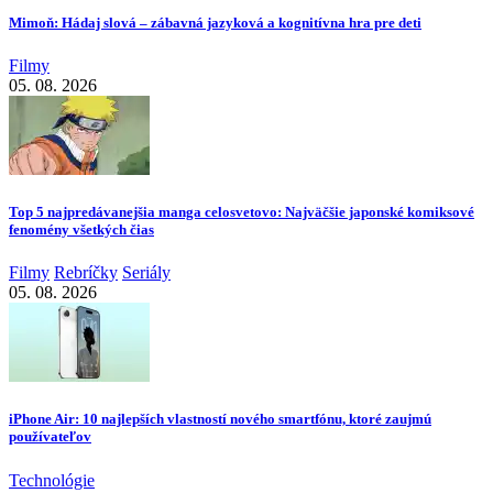
Mimoň: Hádaj slová – zábavná jazyková a kognitívna hra pre deti
Filmy
05. 08. 2026
Top 5 najpredávanejšia manga celosvetovo: Najväčšie japonské komiksové
fenomény všetkých čias
Filmy
Rebríčky
Seriály
05. 08. 2026
iPhone Air: 10 najlepších vlastností nového smartfónu, ktoré zaujmú
používateľov
Technológie