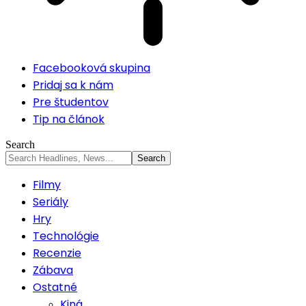
Facebooková skupina
Pridaj sa k nám
Pre študentov
Tip na článok
Search
Filmy
Seriály
Hry
Technológie
Recenzie
Zábava
Ostatné
Kiná