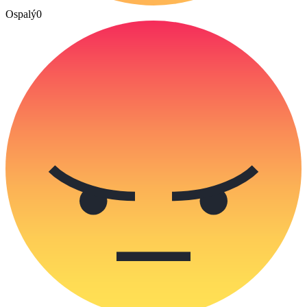
Ospalý
0