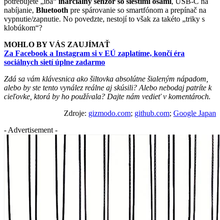
potrebujete „iba“
inarciálny senzor so šiestimi osami
, USB-C na
nabíjanie,
Bluetooth
pre spárovanie so smartfónom a prepínač na
vypnutie/zapnutie. No povedzte, nestojí to však za takéto „triky s
klobúkom“?
MOHLO BY VÁS ZAUJÍMAŤ
Za Facebook a Instagram si v EÚ zaplatíme, končí éra
sociálnych sietí úplne zadarmo
Zdá sa vám klávesnica ako šiltovka absolútne šialeným nápadom,
alebo by ste tento vynález reálne aj skúsili? Alebo nebodaj patríte k
cieľovke, ktorá by ho používala? Dajte nám vedieť v komentároch.
Zdroje:
gizmodo.com
;
github.com
;
Google Japan
- Advertisement -