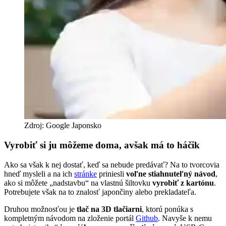
Zdroj: Google Japonsko
Vyrobiť si ju môžeme doma, avšak má to háčik
Ako sa však k nej dostať, keď sa nebude predávať? Na to tvorcovia
hneď mysleli a na ich
stránke
priniesli
voľne stiahnuteľný návod
,
ako si môžete „nadstavbu“ na vlastnú šiltovku
vyrobiť z kartónu
.
Potrebujete však na to znalosť japončiny alebo prekladateľa.
Druhou možnosťou je
tlač na 3D tlačiarni
, ktorú ponúka s
kompletným návodom na zloženie portál
Github
. Navyše k nemu