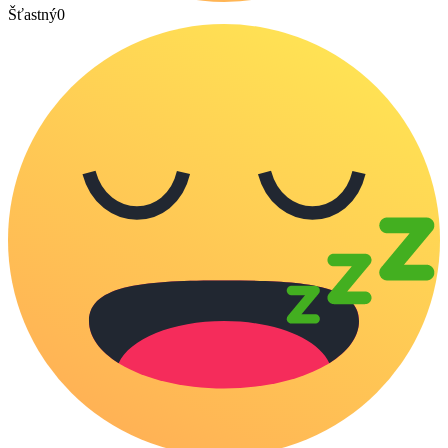
Šťastný
0