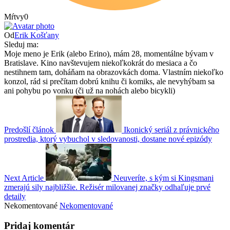
Mŕtvy
0
Od
Erik Košťany
Sleduj ma:
Moje meno je Erik (alebo Erino), mám 28, momentálne bývam v
Bratislave. Kino navštevujem niekoľkokrát do mesiaca a čo
nestihnem tam, doháňam na obrazovkách doma. Vlastním niekoľko
konzol, rád si prečítam dobrú knihu či komiks, ale nevyhýbam sa
ani pohybu po vonku (či už na nohách alebo bicykli)
Predošlí článok
Ikonický seriál z právnického
prostredia, ktorý vybuchol v sledovanosti, dostane nové epizódy
Next Article
Neuveríte, s kým si Kingsmani
zmerajú sily najbližšie. Režisér milovanej značky odhaľuje prvé
detaily
Nekomentované
Nekomentované
Pridaj komentár