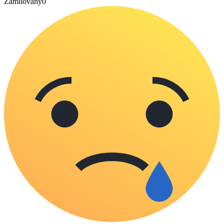
Zamilovaný
0