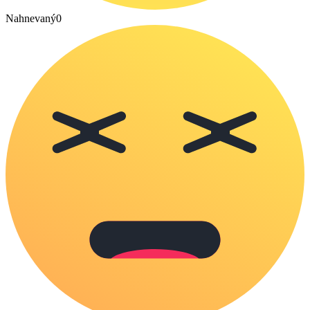
Nahnevaný
0