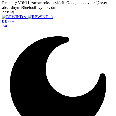
Reading:
Väčší bizár ste roky nevideli. Google pobavil celý svet
absurdným Bluetooth vynálezom
Zdieľaj
0
0,00
€
Font
Aa
Resizer