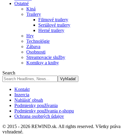
Ostatné
Kiná
Trailery
Filmové trailery
Seriálové trailery
Herné trailery
Hry
Technológie
Zábava
Osobnosti
Streamovacie služby
Komiksy a knihy
Search
Kontakt
Inzercia
Nahlásiť obsah
Podmienky používania
Podmienky používania e-shopu
Ochrana osobných údajov
© 2015 - 2026 REWIND.sk. All rights reserved. Všetky práva
vyhradené.