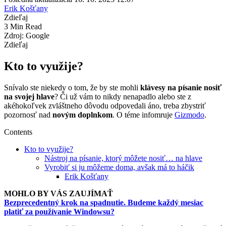
Erik Košťany
Zdieľaj
3 Min Read
Zdroj: Google
Zdieľaj
Kto to využije?
Snívalo ste niekedy o tom, že by ste mohli
klávesy na písanie nosiť
na svojej hlave
? Či už vám to nikdy nenapadlo alebo ste z
akéhokoľvek zvláštneho dôvodu odpovedali áno, treba zbystriť
pozornosť nad
novým doplnkom
. O téme infomruje
Gizmodo
.
Contents
Kto to využije?
Nástroj na písanie, ktorý môžete nosiť… na hlave
Vyrobiť si ju môžeme doma, avšak má to háčik
Erik Košťany
MOHLO BY VÁS ZAUJÍMAŤ
Bezprecedentný krok na spadnutie. Budeme každý mesiac
platiť za používanie Windowsu?