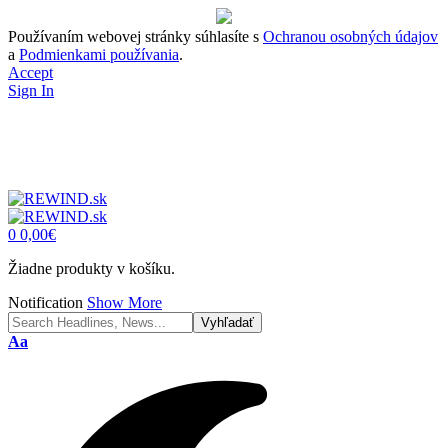
Používaním webovej stránky súhlasíte s
Ochranou osobných údajov
a
Podmienkami používania
.
Accept
Sign In
0
0,00
€
Žiadne produkty v košíku.
Notification
Show More
Font
Aa
Resizer