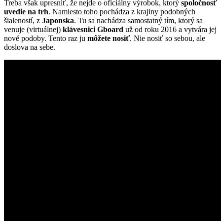
Treba však upresniť, že nejde o oficiálny výrobok, ktorý
spoločnosť
uvedie na trh
. Namiesto toho pochádza z krajiny podobných
šialeností, z
Japonska
. Tu sa nachádza samostatný tím, ktorý sa
venuje (virtuálnej)
klávesnici Gboard
už od roku 2016 a vytvára jej
nové podoby. Tento raz ju
môžete nosiť
. Nie nosiť so sebou, ale
doslova na sebe.