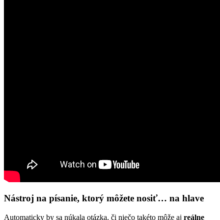
Nástroj na písanie, ktorý môžete nosiť… na hlave
Automaticky by sa núkala otázka, či niečo takéto môže aj
reálne