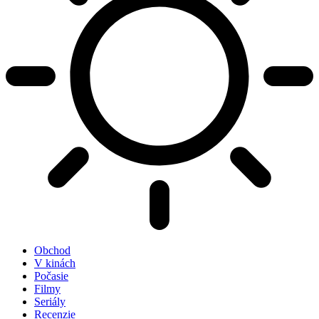
Obchod
V kinách
Počasie
Filmy
Seriály
Recenzie