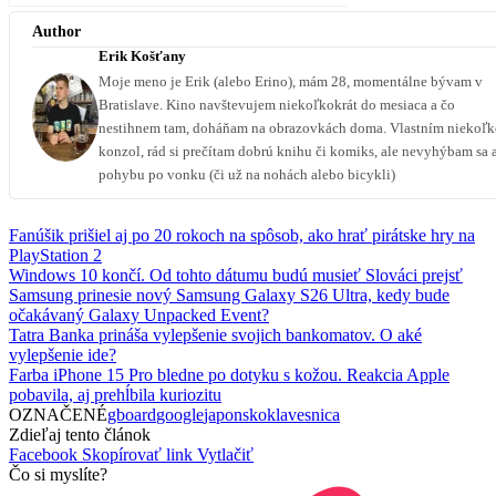
Author
Erik Košťany
Moje meno je Erik (alebo Erino), mám 28, momentálne bývam v
Bratislave. Kino navštevujem niekoľkokrát do mesiaca a čo
nestihnem tam, doháňam na obrazovkách doma. Vlastním niekoľ
konzol, rád si prečítam dobrú knihu či komiks, ale nevyhýbam sa 
pohybu po vonku (či už na nohách alebo bicykli)
Fanúšik prišiel aj po 20 rokoch na spôsob, ako hrať pirátske hry na
PlayStation 2
Windows 10 končí. Od tohto dátumu budú musieť Slováci prejsť
Samsung prinesie nový Samsung Galaxy S26 Ultra, kedy bude
očakávaný Galaxy Unpacked Event?
Tatra Banka prináša vylepšenie svojich bankomatov. O aké
vylepšenie ide?
Farba iPhone 15 Pro bledne po dotyku s kožou. Reakcia Apple
pobavila, aj prehĺbila kuriozitu
OZNAČENÉ
gboard
google
japonsko
klavesnica
Zdieľaj tento článok
Facebook
Skopírovať link
Vytlačiť
Čo si myslíte?