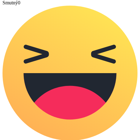
Smutný
0