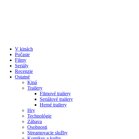
V kinách
Počasie
Filmy
Seriály
Recenzie
Ostatné
Kiná
Trailery
Filmové trailery
Seriálové trailery
Herné trailery
Hry
Technológie
Zábava
Osobnosti
Streamovacie služby
Komiksy a knihy