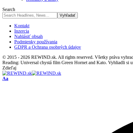
Search
Kontakt
Inzercia
Nahlásiť obsah
Podmienky používania
GDPR a Ochrana osobných údajov
© 2015 - 2026 REWIND.sk. All rights reserved. Všetky práva vyhra
Reading:
Universal chystá film Green Hornet and Kato. Vyhliadli si už
Zdieľaj
Font
Aa
Resizer