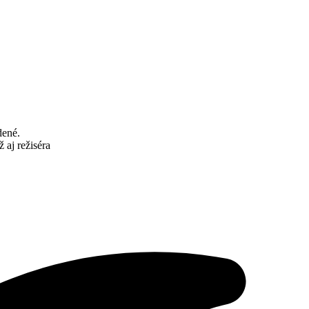
dené.
 aj režiséra