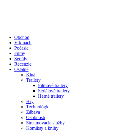
Obchod
V kinách
Počasie
Filmy
Seriály
Recenzie
Ostatné
Kiná
Trailery
Filmové trailery
Seriálové trailery
Herné trailery
Hry
Technológie
Zábava
Osobnosti
Streamovacie služby
Komiksy a knihy