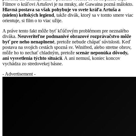
Filmov o kráľovi Artušovi je na mraky, ale Gawaina pozná málokto.
Hlavná postava sa však pohybuje vo svete kráľa Artuša a
(nielen) keltských legiend
, takže divák, ktorý sa v tomto smere viac
orientuje, si film o to viac užije.
A práve tento fakt môže byť kľúčovým problémom pre neznalého
diváka.
Neuveriteľne podmanivé obrazové rozprávačstvo môže
byť pre neho nenaplnené
, pretože nebude chápať súvislosti. Keď
postava na svojich cestách spozná sv. Winifred, alebo stretne obrov,
môže ho to nechať chladným, pretože
scenár neponúka dôvody,
ani vysvetlenia týchto situácií
. A ani nemusí, koniec koncov
vychádza zo stredovekej básne.
- Advertisement -