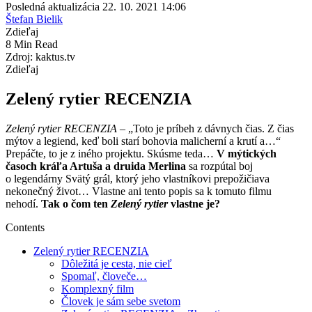
Posledná aktualizácia 22. 10. 2021 14:06
Štefan Bielik
Zdieľaj
8 Min Read
Zdroj: kaktus.tv
Zdieľaj
Zelený rytier RECENZIA
Zelený rytier RECENZIA
– „Toto je príbeh z dávnych čias. Z čias
mýtov a legiend, keď boli starí bohovia malicherní a krutí a…“
Prepáčte, to je z iného projektu. Skúsme teda…
V mýtických
časoch kráľa Artuša a druida Merlina
sa rozpútal boj
o legendárny Svätý grál, ktorý jeho vlastníkovi prepožičiava
nekonečný život… Vlastne ani tento popis sa k tomuto filmu
nehodí.
Tak o čom ten
Zelený rytier
vlastne je?
Contents
Zelený rytier RECENZIA
Dôležitá je cesta, nie cieľ
Spomaľ, človeče…
Komplexný film
Človek je sám sebe svetom