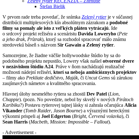
Zelený rytier RECENZIA – Zhrnutie
Štefan Bielik
V prvom rade treba povedať, že snímka
Zelený rytier
je v súčasnej
distribúcii multiplexových kín absolútnym zázrakom a
podobné
filmy sa pomaly ale isto z veľkých pláten vytrácajú
. Ide
o srdcový projekt režiséra a scenáristu
Davida Loweryho
(
Pete
a jeho drak
,
Prízrak
), ktorý sa rozhodol spracovať málo známu
stredovekú báseň s názvom
Sir Gawain a Zelený rytier
.
Samozrejme, že žiadne väčšie hollywoodske štúdio by sa do
podobného projektu nepustilo, Lowery však našiel
otvorené dvere
v nezávislom štúdiu A24
. Práve v ňom nachádzajú realizačné
možnosti nádejní režiséri,
ktorí sa neboja ambicióznych projektov
– filmy ako
Prekliate dedičstvo
,
Maják
, či
Uncut Gems
sú zárukou
zaujímavých námetov a kvalitného spracovania.
Hlavnej úlohy nesmelého rytiera sa zhostil
Dev Patel
(
Lion
,
Chappie
). (pozn. No povedzte, nebol by skvelý v nových
Pirátoch
Karibiku
?) Postavu rytierovej tajnej lásky si zahrala očarujúca
Alicia
Vikander
(
Tomb Raider
,
Jason Bourne
) a výraznými hereckými
výkonmi prispeli aj
Joel Edgerton
(
Bright
,
Červená volavka
), či
Sean Harris
(
Macbeth
,
Mission: Impossible – Fallout
).
- Advertisement -