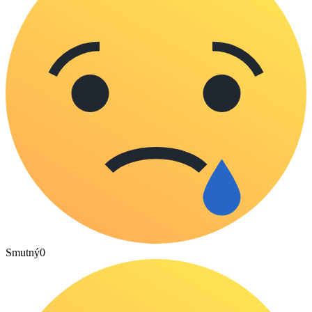
Smutný
0