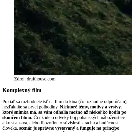
Zdroj: drafthouse.com
Komplexný film
Pokiaľ sa rozhodnete ísť na film do kina (čo rozhodne odporúčam),
nezľaknite sa prvej polhodiny.
Niektoré témy, motívy a vrstvy,
ktoré snímka má, sa vám odhalia možno až niekoľko hodín po
skončení filmu.
Či už ide o odveký boj pohanských náboženstiev
a kresťanstva, alebo filozofiou o súvislosti strachu a budúcnosti
človeka,
scenár je správne vystavaný a funguje na princípe