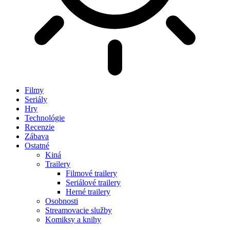
Filmy
Seriály
Hry
Technológie
Recenzie
Zábava
Ostatné
Kiná
Trailery
Filmové trailery
Seriálové trailery
Herné trailery
Osobnosti
Streamovacie služby
Komiksy a knihy