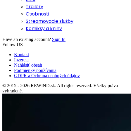
Trailery
Osobnosti
Streamovacie služby
Komiksy a knihy
Have an existing account?
Sign In
Follow US
Kontakt
Inzercia
Nahlásiť obsah
Podmienky používania
GDPR a Ochrana osobných údajov
© 2015 - 2026 REWIND.sk. All rights reserved. Všetky práva
vyhradené.