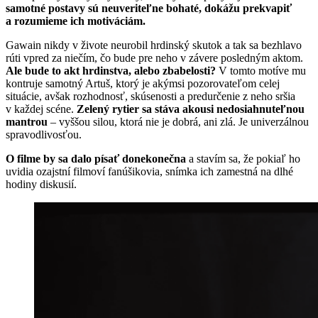
samotné postavy sú neuveriteľne bohaté, dokážu prekvapiť
a rozumieme ich motiváciám.
Gawain nikdy v živote neurobil hrdinský skutok a tak sa bezhlavo
rúti vpred za niečím, čo bude pre neho v závere posledným aktom.
Ale bude to akt hrdinstva, alebo zbabelosti?
V tomto motíve mu
kontruje samotný Artuš, ktorý je akýmsi pozorovateľom celej
situácie, avšak rozhodnosť, skúsenosti a predurčenie z neho sršia
v každej scéne.
Zelený rytier sa stáva akousi nedosiahnuteľnou
mantrou
– vyššou silou, ktorá nie je dobrá, ani zlá. Je univerzálnou
spravodlivosťou.
O filme by sa dalo písať donekonečna
a stavím sa, že pokiaľ ho
uvidia ozajstní filmoví fanúšikovia, snímka ich zamestná na dlhé
hodiny diskusií.