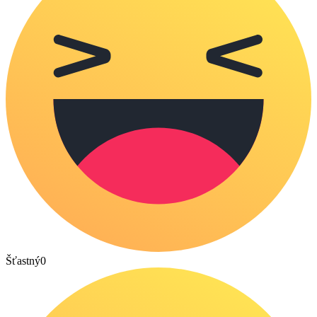
Šťastný
0