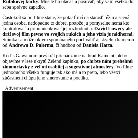
Rubikovej kocky
. Musíte ho otáčať a posúvať, aby vám všetko do
seba správne zapadlo.
Častokrát sa pri filme stane, že pokiaľ má na starosť réžiu a scenár
jedna osoba, nedopadne to dobre, pretože ju pomyselne nemá kto
kontrolovať a pripomienkovať jej rozhodnutia.
David Lowery ale
drží svoj film pevne vo svojich rukách a jeho vízia je nádherná.
Snímka sa môže okrem spomínaného pochváliť aj skvelou kamerou
od
Andrewa D. Palerma
, či hudbou od
Daniela Harta
.
Keď s Gawainom prvýkrát prichádzame na hrad Kamelot, alebo
objavíme v lese ukrytú Zelenú kaplnku,
po chrbte nám prebehnú
zimomriavky z veľmi osobitej a sugestívnej atmosféry
. Vo filme
jednoducho všetko funguje tak ako má a to preto, lebo všetci
zúčastnení chápu jeho smerovanie a poetiku.
- Advertisement -