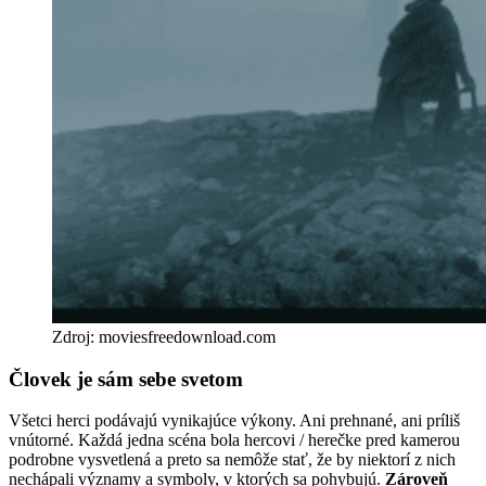
Zdroj: moviesfreedownload.com
Človek je sám sebe svetom
Všetci herci podávajú vynikajúce výkony. Ani prehnané, ani príliš
vnútorné. Každá jedna scéna bola hercovi / herečke pred kamerou
podrobne vysvetlená a preto sa nemôže stať, že by niektorí z nich
nechápali významy a symboly, v ktorých sa pohybujú.
Zároveň