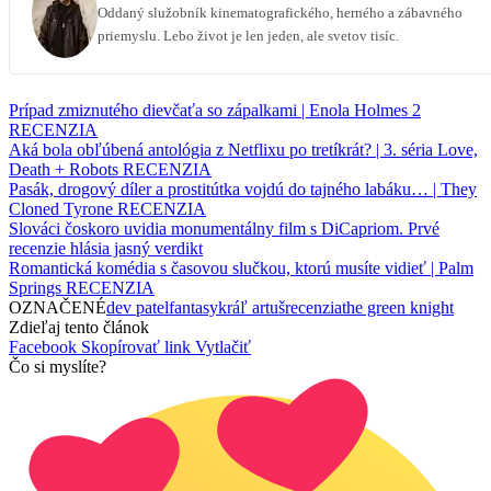
Oddaný služobník kinematografického, herného a zábavného
priemyslu. Lebo život je len jeden, ale svetov tisíc.
Prípad zmiznutého dievčaťa so zápalkami | Enola Holmes 2
RECENZIA
Aká bola obľúbená antológia z Netflixu po tretíkrát? | 3. séria Love,
Death + Robots RECENZIA
Pasák, drogový díler a prostitútka vojdú do tajného labáku… | They
Cloned Tyrone RECENZIA
Slováci čoskoro uvidia monumentálny film s DiCapriom. Prvé
recenzie hlásia jasný verdikt
Romantická komédia s časovou slučkou, ktorú musíte vidieť | Palm
Springs RECENZIA
OZNAČENÉ
dev patel
fantasy
kráľ artuš
recenzia
the green knight
Zdieľaj tento článok
Facebook
Skopírovať link
Vytlačiť
Čo si myslíte?