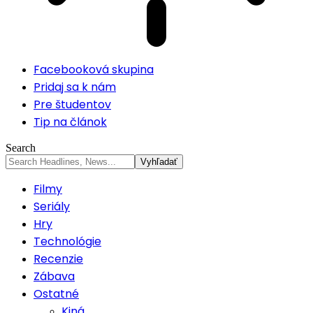
Facebooková skupina
Pridaj sa k nám
Pre študentov
Tip na článok
Search
Filmy
Seriály
Hry
Technológie
Recenzie
Zábava
Ostatné
Kiná