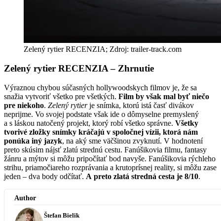
Zelený rytier RECENZIA; Zdroj: trailer-track.com
Zelený rytier RECENZIA – Zhrnutie
Výraznou chybou súčasných hollywoodskych filmov je, že sa
snažia vytvoriť všetko pre všetkých.
Film by však mal byť niečo
pre niekoho
.
Zelený rytier
je snímka, ktorú istá časť divákov
neprijme. Vo svojej podstate však ide o dômyselne premyslený
a s láskou natočený projekt, ktorý robí všetko správne.
Všetky
tvorivé zložky snímky kráčajú v spoločnej vízii, ktorá nám
ponúka iný jazyk
, na aký sme väčšinou zvyknutí. V hodnotení
preto skúsim nájsť zlatú strednú cestu. Fanúšikovia filmu, fantasy
žánru a mýtov si môžu pripočítať bod navyše. Fanúšikovia rýchleho
strihu, priamočiareho rozprávania a krutoprísnej reality, si môžu zase
jeden – dva body odčítať.
A preto zlatá stredná cesta je 8/10
.
Author
Štefan Bielik