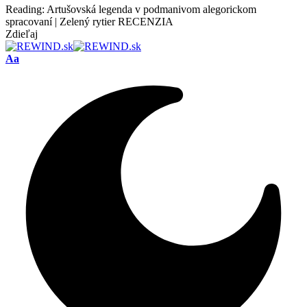
Reading:
Artušovská legenda v podmanivom alegorickom
spracovaní | Zelený rytier RECENZIA
Zdieľaj
Font
Aa
Resizer