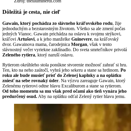
Zdroj: theilluminerdi.com
Dôležitá je cesta, nie cieľ
Gawain, ktorý pochádza zo slávneho kráľovského rodu
, žije
jednoduchým a bezstarostným životom. Všetko sa ale zmení počas
jedných Vianoc. Gawain prichádza na oslavu k svojmu strýkovi,
kráľovi
Artušovi
, a k jeho manželke
Guinevere
, na kráľovský
dvor. Gawainova mama, čarodejnica
Morgan
, však v tento
slávnostný večer vyriekne zaklínadlo. Do sveta smrteľníkov privolá
Zeleného rytiera
, ktorý naruší oslavu.
Rytierom okrúhleho stola ponúkne stvorenie možnosť zahrať si hru.
Ten, kto na neho zaútočí, vyhrá jeho sekeru a stane sa hrdinom.
Po
roku ale bude musieť prísť do Zelenej kaplnky a na oplátku
zniesť na sebe rovnaký úder
. Na výzvu zareaguje Gawain, ktorý
Zelenému rytierovi odtne hlavu Excaliburom a stane sa rytierom.
Od toho momentu sa mu však pred očami ako tieň vynára jeho
predurčený osud.
Aby na oplátku odťal Zelený rytier hlavu jemu.