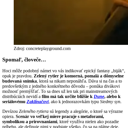
Zdroj: concreteplayground.com
Spomaľ, človeče…
Hoci môže podobný námet vo vás indikovať epický fantasy „biják“,
opak je pravdou.
Zelený rytier je komorná, pomalá a dômyselne
budovaná snímka
, ktorá sa nikam neponáhľa. Dáva si na čas a to
predovšetkým z jedného konkrétneho dôvodu – ponúka divákovi
možnosť premýšľať. To sa dnes už len tak pri mainstreamových
distribúciách nevidí a
film má tak určite bližšie k
Dune
, alebo k
seriálovému
Zaklínačovi
, ako k jednorazovkám typu
Siedmy syn
.
Devízou
Zeleného rytiera
sú legendy a alegórie, o ktoré sa výrazne
opiera.
Scenár vo veľkej miere pracuje s metaforami,
symbolikou a prirovnaniami
, ktoré využíva nielen ako pozadie
príbehu, ale definuje nimi v podstate všetko, čo sa na plátne deje.