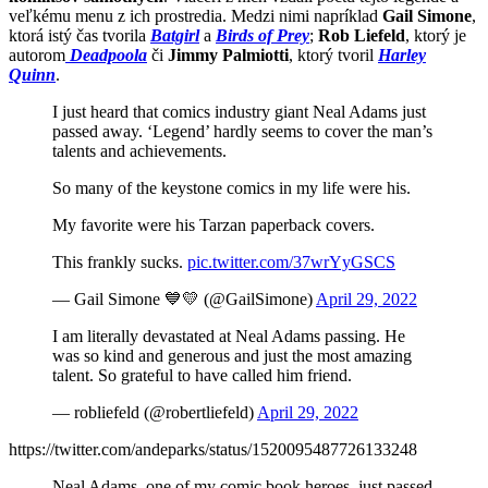
veľkému menu z ich prostredia. Medzi nimi napríklad
Gail Simone
,
ktorá istý čas tvorila
Batgirl
a
Birds of Prey
;
Rob Liefeld
, ktorý je
autorom
Deadpoola
či
Jimmy Palmiotti
, ktorý tvoril
Harley
Quinn
.
I just heard that comics industry giant Neal Adams just
passed away. ‘Legend’ hardly seems to cover the man’s
talents and achievements.
So many of the keystone comics in my life were his.
My favorite were his Tarzan paperback covers.
This frankly sucks.
pic.twitter.com/37wrYyGSCS
— Gail Simone 💙💛 (@GailSimone)
April 29, 2022
I am literally devastated at Neal Adams passing. He
was so kind and generous and just the most amazing
talent. So grateful to have called him friend.
— robliefeld (@robertliefeld)
April 29, 2022
https://twitter.com/andeparks/status/1520095487726133248
Neal Adams, one of my comic book heroes, just passed