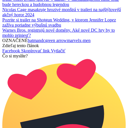
bude hereckou a hudobnou legendou
Nicolas Cage masakruje hrozivé monštrá v traileri na najštýlovejší
akčný horor 2024
Pozrite si trailer na Shotgun Wedding, v ktorom Jennifer Lopez
zažíva poriadne výbušnú svadbu
Warnes Bros. registrujú nové domény. Aké nové DC hry by to
mohlo priniesť?
OZNAČENÉ
batman
dc
green arrow
marvel
x-men
Zdieľaj tento článok
Facebook
Skopírovať link
Vytlačiť
Čo si myslíte?