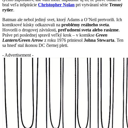
bral veľa inšpirácie
Christopher Nolan
pri vytváraní série
Temný
rytier
.
Batman ale nebol jediný svet, ktorý Adams a O’Neil pretvorili. Ich
komiksové kúsky odkazovali na
problémy reálneho sveta
.
Hovorili o drogovej závislosti,
preľudnení sveta alebo rasizme
.
Práve pri poslednej spravil veľký krok – v komikse
Green
Lantern/Green Arrow
z roku 1976 priniesol
Johna Stewarta
. Ten
sa hneď stal ikonou DC čiernej pleti.
- Advertisement -