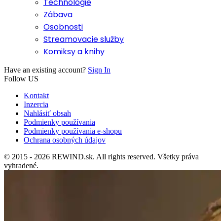
Technológie
Zábava
Osobnosti
Streamovacie služby
Komiksy a knihy
Have an existing account?
Sign In
Follow US
Kontakt
Inzercia
Nahlásiť obsah
Podmienky používania
Podmienky používania e-shopu
Ochrana osobných údajov
© 2015 - 2026 REWIND.sk. All rights reserved. Všetky práva
vyhradené.