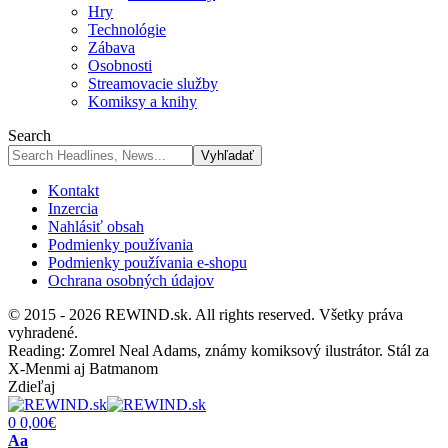
Hry
Technológie
Zábava
Osobnosti
Streamovacie služby
Komiksy a knihy
Search
Kontakt
Inzercia
Nahlásiť obsah
Podmienky používania
Podmienky používania e-shopu
Ochrana osobných údajov
© 2015 - 2026 REWIND.sk. All rights reserved. Všetky práva
vyhradené.
Reading:
Zomrel Neal Adams, známy komiksový ilustrátor. Stál za
X-Menmi aj Batmanom
Zdieľaj
0
0,00
€
Font
Aa