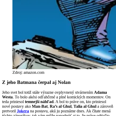
Zdroj: amazon.com
Z jeho Batmana čerpal aj Nolan
Jeho svet bol totiž stále výrazne ovplyvnený stvárnením
Adama
Westa
. To bolo akési odľahčené a plné komických momentov. On
teda priniesol
temnejší náhľad
. A bol to práve on, kto priniesol
nové postavy ako
Man-Bat
,
Ra’s al Ghul
,
Talia al Ghul
a zároveň
pretvoril
Jokera
na postavu, akú ju poznáme dnes. Ak čítate mená
týchto záporákov, tak vám môže napadnúť aj to, že práve odtiaľto