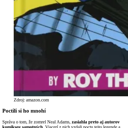
Zdroj: amazon.com
Poctili si ho mnohí
Správa o tom, že zomrel Neal Adams,
zasiahla preto aj autorov
komiksov samotných
. Viacerí z nich vzdali poctu tejto legende a