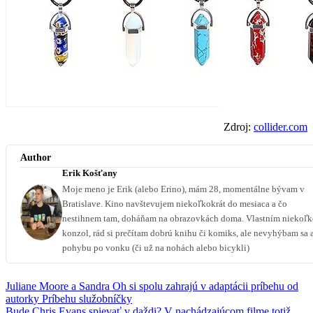
Zdroj:
collider.com
Author
Erik Košťany
Moje meno je Erik (alebo Erino), mám 28, momentálne bývam v
Bratislave. Kino navštevujem niekoľkokrát do mesiaca a čo
nestihnem tam, doháňam na obrazovkách doma. Vlastním niekoľ
konzol, rád si prečítam dobrú knihu či komiks, ale nevyhýbam sa 
pohybu po vonku (či už na nohách alebo bicykli)
Juliane Moore a Sandra Oh si spolu zahrajú v adaptácii príbehu od
autorky Príbehu služobníčky
Bude Chris Evans spievať v daždi? V nachádzajúcom filme totiž