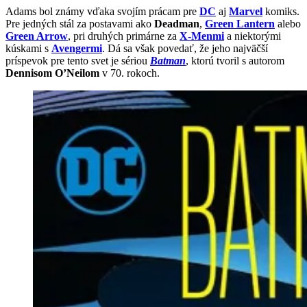
Adams bol známy vďaka svojím prácam pre
DC
aj
Marvel
komiks.
Pre jedných stál za postavami ako
Deadman
,
Green Lantern
alebo
Green Arrow
, pri druhých primárne za
X-Menmi
a niektorými
kúskami s
Avengermi
. Dá sa však povedať, že jeho najväčší
príspevok pre tento svet je sériou
Batman
, ktorú tvoril s autorom
Dennisom O’Neilom
v 70. rokoch.