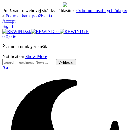
Používaním webovej stránky súhlasíte s
Ochranou osobných údajov
a
Podmienkami používania
.
Accept
Sign In
0
0,00
€
Žiadne produkty v košíku.
Notification
Show More
Font
Aa
Resizer