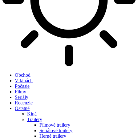
Obchod
V kinách
Počasie
Filmy
Seriály
Recenzie
Ostatné
Kiná
Trailery
Filmové trailery
Seriálové trailery
Herné trailery