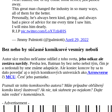
away.
This great man changed the industry in so many ways,
all of them for the better.
Personally, he's always been kind, giving, and always
had a piece of advice for me every time I saw him.
I will miss him dearly.
R.I.P
pic.twitter.com/LoXTzli4HS
— Jimmy Palmiotti (@jpalmiotti)
April 29, 2022
Bez neho by súčasné komiksové vesmíry neboli
Autor síce možno nešťastne odišiel z toho sveta,
jeho odkaz ale
zostáva navždy
. Predsa len, Batman by bez neho nebol tým, čím je
a nedostali by sme známe adaptácie. Ale koniec koncov by sa to
dalo povedať aj o iných komiksových univerzách ako
Arrowverse
či
MCU
. Česť jeho pamiatke.
Poznali ste tohto komiksového autora? Máte prípadne obľúbený
komiks ktorý ilustroval? Ak nie, tak siahnete po nejakom? Dajte
nám vedieť v komentároch.
- Advertisement -