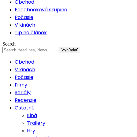
Obchod
Facebooková skupina
Počasie
V kinách
Tip na článok
Search
Obchod
V kinách
Počasie
Filmy
Seriály
Recenzie
Ostatné
Kiná
Trailery
Hry