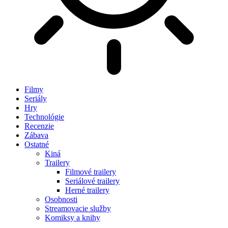
Filmy
Seriály
Hry
Technológie
Recenzie
Zábava
Ostatné
Kiná
Trailery
Filmové trailery
Seriálové trailery
Herné trailery
Osobnosti
Streamovacie služby
Komiksy a knihy