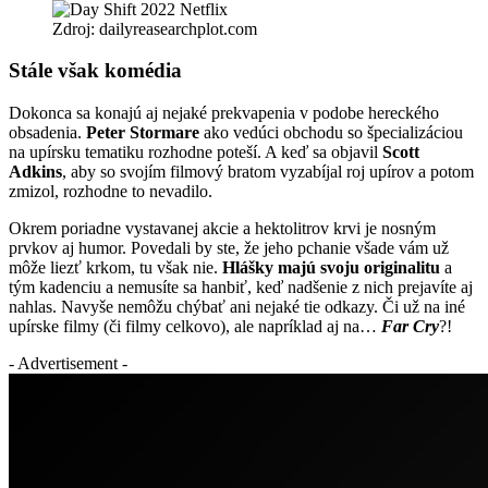
Zdroj: dailyreasearchplot.com
Stále však komédia
Dokonca sa konajú aj nejaké prekvapenia v podobe hereckého
obsadenia.
Peter Stormare
ako vedúci obchodu so špecializáciou
na upírsku tematiku rozhodne poteší. A keď sa objavil
Scott
Adkins
, aby so svojím filmový bratom vyzabíjal roj upírov a potom
zmizol, rozhodne to nevadilo.
Okrem poriadne vystavanej akcie a hektolitrov krvi je nosným
prvkov aj humor. Povedali by ste, že jeho pchanie všade vám už
môže liezť krkom, tu však nie.
Hlášky majú svoju originalitu
a
tým kadenciu a nemusíte sa hanbiť, keď nadšenie z nich prejavíte aj
nahlas. Navyše nemôžu chýbať ani nejaké tie odkazy. Či už na iné
upírske filmy (či filmy celkovo), ale napríklad aj na…
Far Cry
?!
- Advertisement -