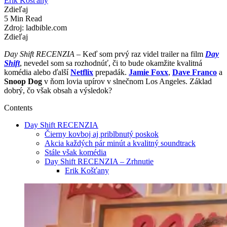
Erik Košťany
Zdieľaj
5 Min Read
Zdroj: ladbible.com
Zdieľaj
Day Shift RECENZIA
– Keď som prvý raz videl trailer na film
Day
Shift
, nevedel som sa rozhodnúť, či to bude okamžite kvalitná
komédia alebo ďalší
Netflix
prepadák.
Jamie Foxx
,
Dave Franco
a
Snoop Dog
v ňom lovia upírov v slnečnom Los Angeles. Základ
dobrý, čo však obsah a výsledok?
Contents
Day Shift RECENZIA
Čierny kovboj aj priblbnutý poskok
Akcia každých pár minút a kvalitný soundtrack
Stále však komédia
Day Shift RECENZIA – Zrhnutie
Erik Košťany