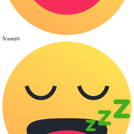
Šťastný
0