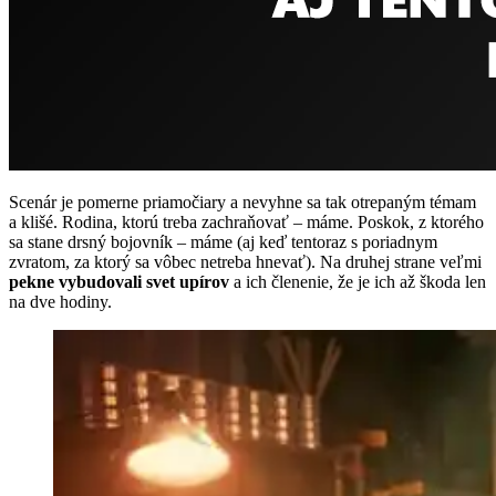
Scenár je pomerne priamočiary a nevyhne sa tak otrepaným témam
a klišé. Rodina, ktorú treba zachraňovať – máme. Poskok, z ktorého
sa stane drsný bojovník – máme (aj keď tentoraz s poriadnym
zvratom, za ktorý sa vôbec netreba hnevať). Na druhej strane veľmi
pekne vybudovali svet upírov
a ich členenie, že je ich až škoda len
na dve hodiny.