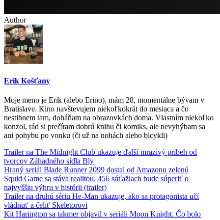
Author
Erik Košťany
Moje meno je Erik (alebo Erino), mám 28, momentálne bývam v
Bratislave. Kino navštevujem niekoľkokrát do mesiaca a čo
nestihnem tam, doháňam na obrazovkách doma. Vlastním niekoľko
konzol, rád si prečítam dobrú knihu či komiks, ale nevyhýbam sa
ani pohybu po vonku (či už na nohách alebo bicykli)
Trailer na The Midnight Club ukazuje ďalší mrazivý príbeh od
tvorcov Záhadného sídla Bly
Hraný seriál Blade Runner 2099 dostal od Amazonu zelenú
Squid Game sa stáva realitou. 456 súťažiach bude súperiť o
najvyššiu výhru v histórii (trailer)
Trailer na druhú sériu He-Man ukazuje, ako sa protagonista učí
vládnuť a čeliť Skeletorovi
Kit Harington sa takmer objavil v seriáli Moon Knight. Čo bolo