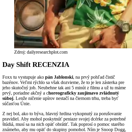
Zdroj: dailyresearchplot.com
Day Shift RECENZIA
Foxx tu vystupuje ako
pán Jablonski
, na prvý pohľad čistič
bazénov. Veľmi rýchlo sa však dozvieme, že to je len zásterka pre
jeho skutočný job. Neubehne tak ani 5 minút z filmu a už tu máme
prvý, poriadne akčný a c
horeograficky zaujímavo zvládnutý
súboj
. Lenže ničenie upírov nestačí na čiernom trhu, treba byť
súčasťou Únie.
Z nej bol, ako to býva, hlavný hrdina vykopnutý za porušovanie
pravidiel. Aby mohol poskytnúť peniaze svojej dcérke za potrebné
štúdiá, musí sa na nich opäť obrátiť. Tak poprosí o pomoc starého
známeho, aby mu opäť do skupiny pomohol. Ním je Snoop Dogg,