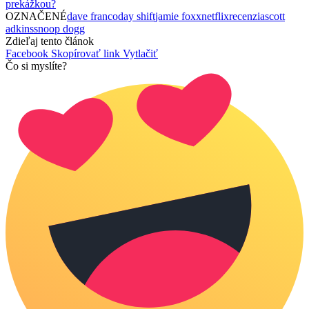
prekážkou?
OZNAČENÉ
dave franco
day shift
jamie foxx
netflix
recenzia
scott
adkins
snoop dogg
Zdieľaj tento článok
Facebook
Skopírovať link
Vytlačiť
Čo si myslíte?