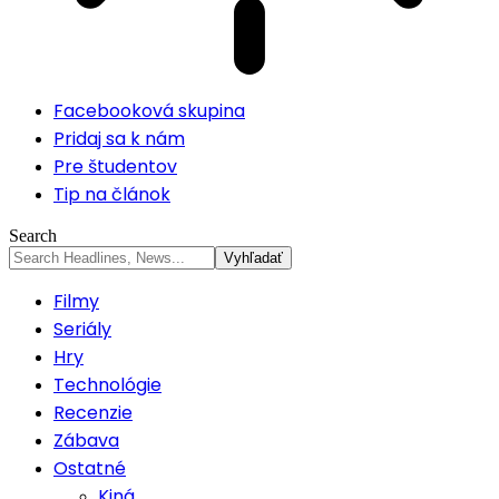
Facebooková skupina
Pridaj sa k nám
Pre študentov
Tip na článok
Search
Filmy
Seriály
Hry
Technológie
Recenzie
Zábava
Ostatné
Kiná