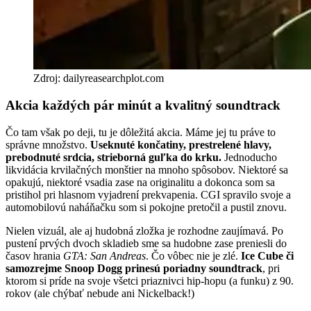
Zdroj: dailyreasearchplot.com
Akcia každých pár minút a kvalitný soundtrack
Čo tam však po deji, tu je dôležitá akcia. Máme jej tu práve to
správne množstvo.
Useknuté končatiny, prestrelené hlavy,
prebodnuté srdcia, strieborná guľka do krku.
Jednoducho
likvidácia krvilačných monštier na mnoho spôsobov. Niektoré sa
opakujú, niektoré vsadia zase na originalitu a dokonca som sa
pristihol pri hlasnom vyjadrení prekvapenia. CGI spravilo svoje a
automobilovú naháňačku som si pokojne pretočil a pustil znovu.
Nielen vizuál, ale aj hudobná zložka je rozhodne zaujímavá. Po
pustení prvých dvoch skladieb sme sa hudobne zase preniesli do
časov hrania
GTA: San Andreas
. Čo vôbec nie je zlé.
Ice Cube či
samozrejme Snoop Dogg prinesú poriadny soundtrack
, pri
ktorom si príde na svoje všetci priaznivci hip-hopu (a funku) z 90.
rokov (ale chýbať nebude ani Nickelback!)