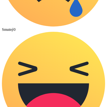
Smutný
0