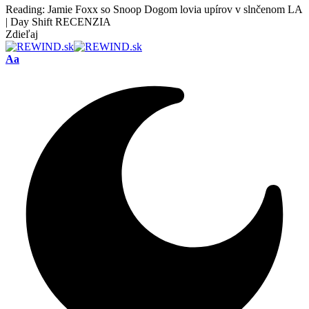
Reading:
Jamie Foxx so Snoop Dogom lovia upírov v slnčenom LA
| Day Shift RECENZIA
Zdieľaj
Font
Aa
Resizer