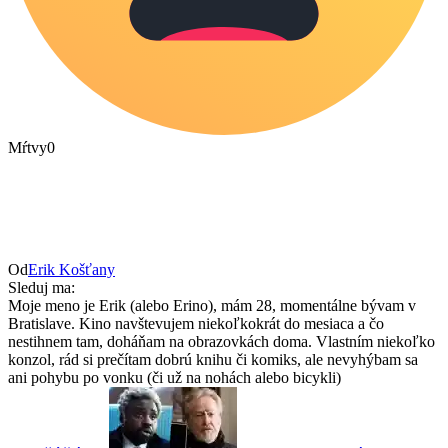
Mŕtvy
0
Od
Erik Košťany
Sleduj ma:
Moje meno je Erik (alebo Erino), mám 28, momentálne bývam v
Bratislave. Kino navštevujem niekoľkokrát do mesiaca a čo
nestihnem tam, doháňam na obrazovkách doma. Vlastním niekoľko
konzol, rád si prečítam dobrú knihu či komiks, ale nevyhýbam sa
ani pohybu po vonku (či už na nohách alebo bicykli)