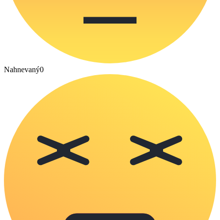
Nahnevaný
0