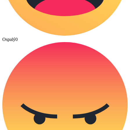
Ospalý
0