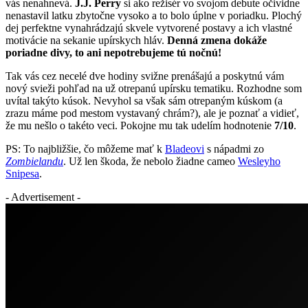
vás nenahnevá.
J.J. Perry
si ako režisér vo svojom debute očividne
nenastavil latku zbytočne vysoko a to bolo úplne v poriadku. Plochý
dej perfektne vynahrádzajú skvele vytvorené postavy a ich vlastné
motivácie na sekanie upírskych hláv.
Denná zmena dokáže
poriadne divy, to ani nepotrebujeme tú nočnú!
Tak vás cez necelé dve hodiny svižne prenášajú a poskytnú vám
nový svieži pohľad na už otrepanú upírsku tematiku. Rozhodne som
uvítal takýto kúsok. Nevyhol sa však sám otrepaným kúskom (a
zrazu máme pod mestom vystavaný chrám?), ale je poznať a vidieť,
že mu nešlo o takéto veci. Pokojne mu tak udelím hodnotenie
7/10
.
PS: To najbližšie, čo môžeme mať k
Bladeovi
s nápadmi zo
Zombielandu
. Už len škoda, že nebolo žiadne cameo
Wesleyho
Snipesa
.
- Advertisement -