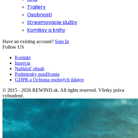
Trailery
Osobnosti
Streamovacie služby
Komiksy a knihy
Have an existing account?
Sign In
Follow US
Kontakt
Inzercia
Nahlásiť obsah
Podmienky používania
GDPR a Ochrana osobných údajov
© 2015 - 2026 REWIND.sk. All rights reserved. Všetky práva
vyhradené.