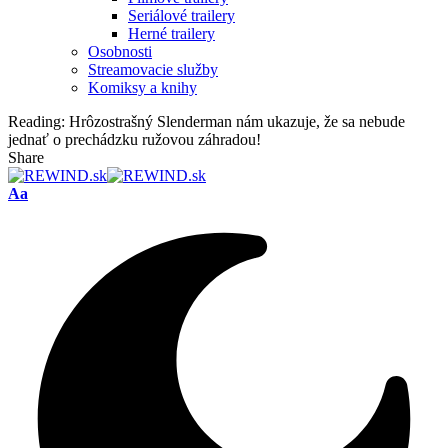
Seriálové trailery
Herné trailery
Osobnosti
Streamovacie služby
Komiksy a knihy
Reading:
Hrôzostrašný Slenderman nám ukazuje, že sa nebude
jednať o prechádzku ružovou záhradou!
Share
Font
Aa
Resizer