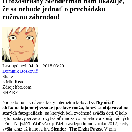
Hrôzostrašný Slenderman nám ukazuje,
že sa nebude jednať o prechádzku
ružovou záhradou!
Last updated: 04. 01. 2018 03:20
Dominik Boskovič
Share
3 Min Read
Zdroj: hbo.com
SHARE
N
ie je tomu tak dávno, kedy internetmi koloval
veľký ošiaľ
ohľadne tajomnej vysokej postavy muža, ktorý sa objavoval na
starých fotografiách
, na ktorých boli zvečnené zväčša deti. Okolo
tejto postavy sa začalo vytvárať množstvo príbehov a konšpiračných
teórii. Najväčší ošiaľ však prišiel pravdepodobne v roku 2012, kedy
vyšla
teraz už kultová
hra
Slender: The Eight Pages.
V tom