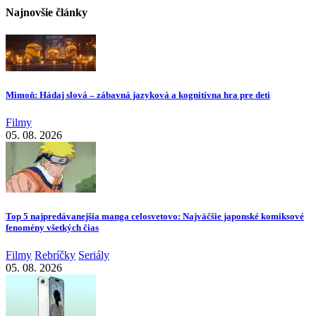
Najnovšie články
Mimoň: Hádaj slová – zábavná jazyková a kognitívna hra pre deti
Filmy
05. 08. 2026
Top 5 najpredávanejšia manga celosvetovo: Najväčšie japonské komiksové
fenomény všetkých čias
Filmy
Rebríčky
Seriály
05. 08. 2026