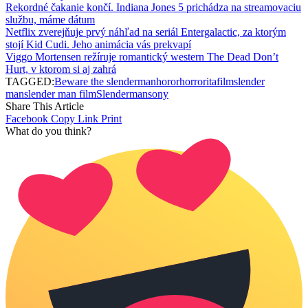
Rekordné čakanie končí. Indiana Jones 5 prichádza na streamovaciu
službu, máme dátum
Netflix zverejňuje prvý náhľad na seriál Entergalactic, za ktorým
stojí Kid Cudi. Jeho animácia vás prekvapí
Viggo Mortensen režíruje romantický western The Dead Don’t
Hurt, v ktorom si aj zahrá
TAGGED:
Beware the slenderman
horor
horror
itafilm
slender
man
slender man film
Slenderman
sony
Share This Article
Facebook
Copy Link
Print
What do you think?