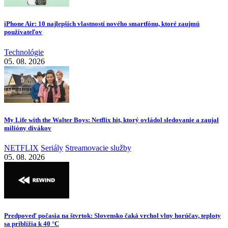
iPhone Air: 10 najlepších vlastností nového smartfónu, ktoré zaujmú
používateľov
Technológie
05. 08. 2026
My Life with the Walter Boys: Netflix hit, ktorý ovládol sledovanie a zaujal
milióny divákov
NETFLIX
Seriály
Streamovacie služby
05. 08. 2026
Predpoveď počasia na štvrtok: Slovensko čaká vrchol vlny horúčav, teploty
sa priblížia k 40 °C