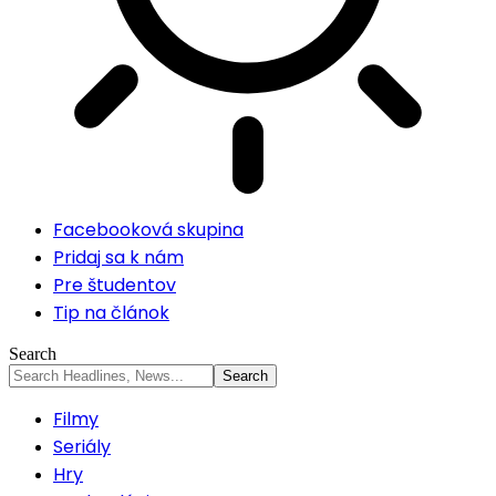
Facebooková skupina
Pridaj sa k nám
Pre študentov
Tip na článok
Search
Filmy
Seriály
Hry