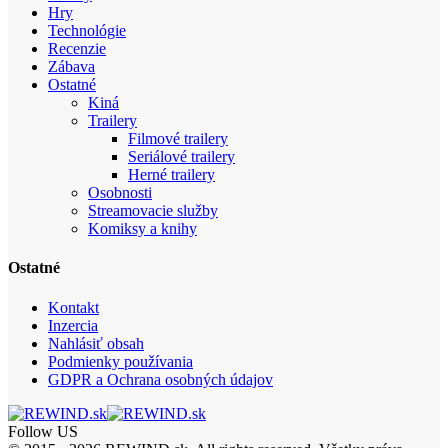
Hry
Technológie
Recenzie
Zábava
Ostatné
Kiná
Trailery
Filmové trailery
Seriálové trailery
Herné trailery
Osobnosti
Streamovacie služby
Komiksy a knihy
Ostatné
Kontakt
Inzercia
Nahlásiť obsah
Podmienky používania
GDPR a Ochrana osobných údajov
Follow US