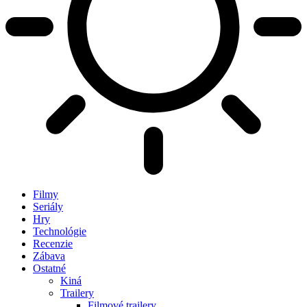
Filmy
Seriály
Hry
Technológie
Recenzie
Zábava
Ostatné
Kiná
Trailery
Filmové trailery