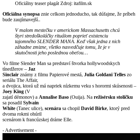
Oficiálny teaser plagát Zdroj: itafilm.sk
Oficiálna synopsa
znie celkom jednoducho, tak dúfajme, že príbeh
bude zaujímavejší..
V malom mestečku v americkom Massachusetts chcú
štyri stredoškoláčky rituálom poprieť existenciu
tajomného SLENDER MANA. Keď však jedna z nich
záhadne zmizne, všetko nasvedčuje tomu, že je v
skutočnosti jeho poslednou obeťou…
Vo filme Slender Man sa predstaví štvorka hollywoodskych
tínedžerov –
Jaz
Sinclair
známy z filmu Papierové mestá,
Julia Goldani Telles
zo
seriálu The Affair,
a dvojica, ktorá už má napriek nízkemu veku s horormi skúsenosti –
Joey King
(V
zajatí démonov) a
Annalise Baso
(Ouija). Na
režisérsku stoličku
sa posadil
Sylvain
White
(Tanec ulice),
scenára
sa chopil
David Birke
, ktorý pred
dvoma rokmi ohúril
scenárom k francúzskej dráme Elle.
- Advertisement -