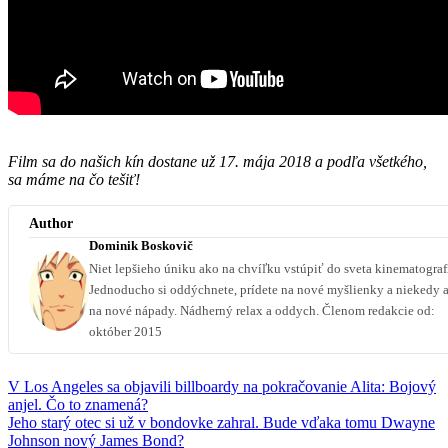
Film sa do našich kín dostane už 17. mája 2018 a podľa všetkého,
sa máme na čo tešiť!
Author
Dominik Boskovič
Niet lepšieho úniku ako na chvíľku vstúpiť do sveta kinematograf
Jednoducho si oddýchnete, prídete na nové myšlienky a niekedy a
na nové nápady. Nádherný relax a oddych. Členom redakcie od:
október 2015
V Los Angeles sa objavili billboardy na pokračovanie Alita: Bojový
anjel. Čo to znamená?
Jeho starý otec si už v bondovke zahral. Bude vďaka tomu Dwayne
Johnson nový James Bond?