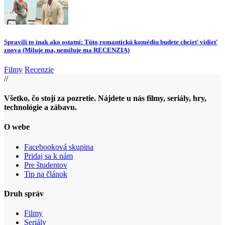
Spravili to inak ako ostatní: Túto romantickú komédiu budete chcieť vidieť
znova (Miluje ma, nemiluje ma RECENZIA)
Filmy
Recenzie
//
Všetko, čo stojí za pozretie. Nájdete u nás filmy, seriály, hry,
technológie a zábavu.
O webe
Facebooková skupina
Pridaj sa k nám
Pre študentov
Tip na článok
Druh správ
Filmy
Seriály