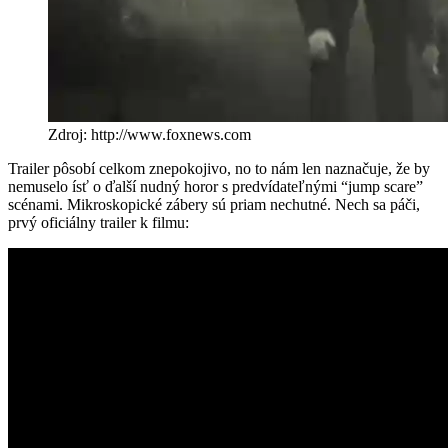
Zdroj: http://www.foxnews.com
Trailer pôsobí celkom znepokojivo, no to nám len naznačuje, že by
nemuselo ísť o ďalší nudný horor s predvídateľnými “jump scare”
scénami. Mikroskopické zábery sú priam nechutné. Nech sa páči,
prvý oficiálny trailer k filmu: