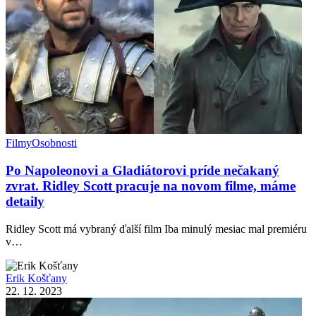
Filmy
Osobnosti
Po Napoleonovi a Gladiátorovi príde nečakaný
zvrat. Ridley Scott pracuje na novom filme, máme
detaily
Ridley Scott má vybraný ďalší film Iba minulý mesiac mal premiéru
v…
Erik Košťany
22. 12. 2023