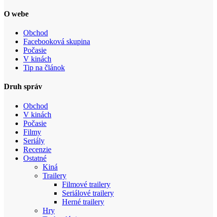
O webe
Obchod
Facebooková skupina
Počasie
V kinách
Tip na článok
Druh správ
Obchod
V kinách
Počasie
Filmy
Seriály
Recenzie
Ostatné
Kiná
Trailery
Filmové trailery
Seriálové trailery
Herné trailery
Hry