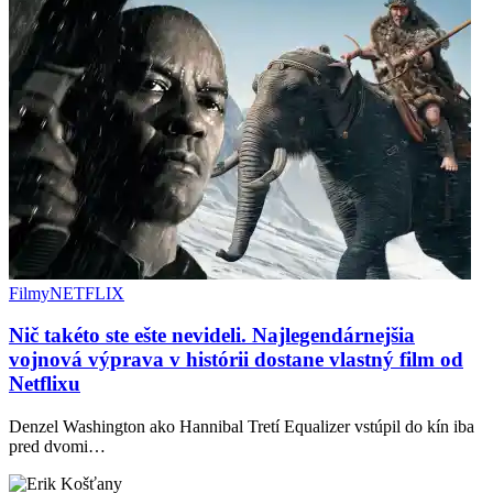
Filmy
NETFLIX
Nič takéto ste ešte nevideli. Najlegendárnejšia
vojnová výprava v histórii dostane vlastný film od
Netflixu
Denzel Washington ako Hannibal Tretí Equalizer vstúpil do kín iba
pred dvomi…