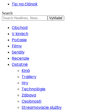
Tip na článok
Search
Obchod
V kinách
Počasie
Filmy
Seriály
Recenzie
Ostatné
Kiná
Trailery
Hry
Technológie
Zábava
Osobnosti
Streamovacie služby