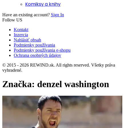
Komiksy a knihy
Have an existing account?
Sign In
Follow US
Kontakt
Inzercia
Nahlásiť obsah
Podmienky používania
Podmienky používania e-shopu
Ochrana osobných údajov
© 2015 - 2026 REWIND.sk. All rights reserved. Všetky práva
vyhradené.
Značka:
denzel washington