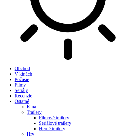
Obchod
V kinách
Počasie
Filmy
Seriály
Recenzie
Ostatné
Kiná
Trailery
Filmové trailery
Seriálové trailery
Herné trailery
Hry