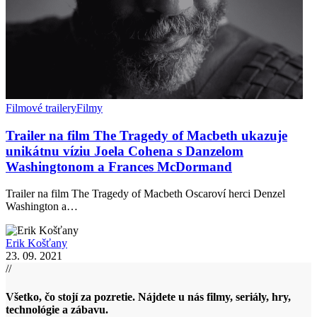
Filmové trailery
Filmy
Trailer na film The Tragedy of Macbeth ukazuje
unikátnu víziu Joela Cohena s Danzelom
Washingtonom a Frances McDormand
Trailer na film The Tragedy of Macbeth Oscaroví herci Denzel
Washington a…
Erik Košťany
23. 09. 2021
//
Všetko, čo stojí za pozretie. Nájdete u nás filmy, seriály, hry,
technológie a zábavu.