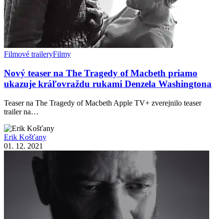
Filmové trailery
Filmy
Nový teaser na The Tragedy of Macbeth priamo
ukazuje kráľovraždu rukami Denzela Washingtona
Teaser na The Tragedy of Macbeth Apple TV+ zverejnilo teaser
trailer na…
Erik Košťany
01. 12. 2021