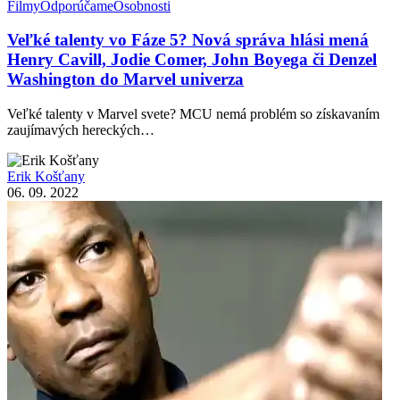
Filmy
Odporúčame
Osobnosti
Veľké talenty vo Fáze 5? Nová správa hlási mená
Henry Cavill, Jodie Comer, John Boyega či Denzel
Washington do Marvel univerza
Veľké talenty v Marvel svete? MCU nemá problém so získavaním
zaujímavých hereckých…
Erik Košťany
06. 09. 2022