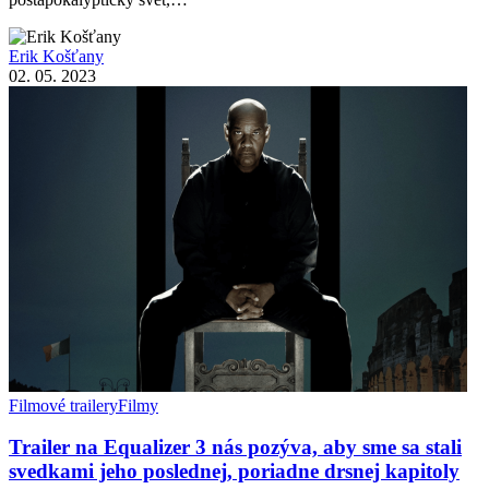
Erik Košťany
02. 05. 2023
Filmové trailery
Filmy
Trailer na Equalizer 3 nás pozýva, aby sme sa stali
svedkami jeho poslednej, poriadne drsnej kapitoly