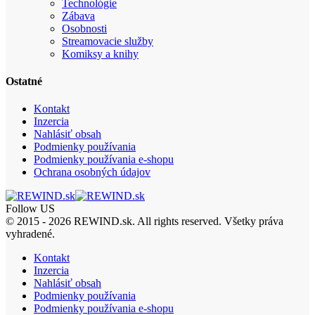
Technológie
Zábava
Osobnosti
Streamovacie služby
Komiksy a knihy
Ostatné
Kontakt
Inzercia
Nahlásiť obsah
Podmienky používania
Podmienky používania e-shopu
Ochrana osobných údajov
Follow US
© 2015 - 2026 REWIND.sk. All rights reserved. Všetky práva
vyhradené.
Kontakt
Inzercia
Nahlásiť obsah
Podmienky používania
Podmienky používania e-shopu