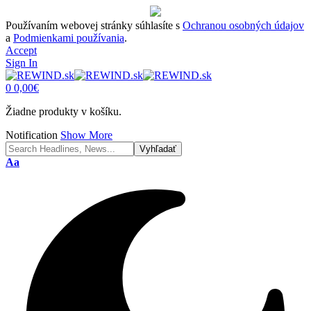
Používaním webovej stránky súhlasíte s
Ochranou osobných údajov
a
Podmienkami používania
.
Accept
Sign In
0
0,00
€
Žiadne produkty v košíku.
Notification
Show More
Font
Aa
Resizer