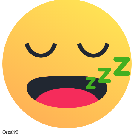
Ospalý
0