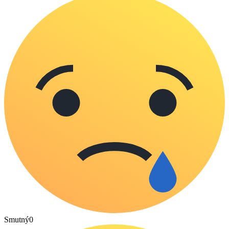
Smutný
0