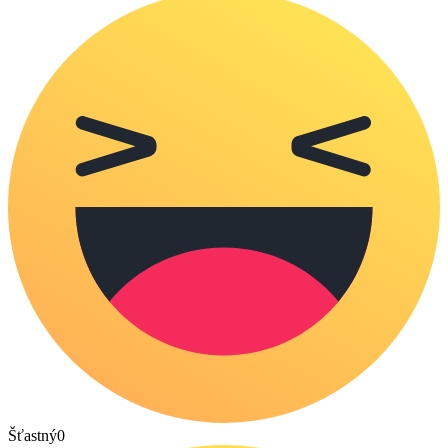
Šťastný
0