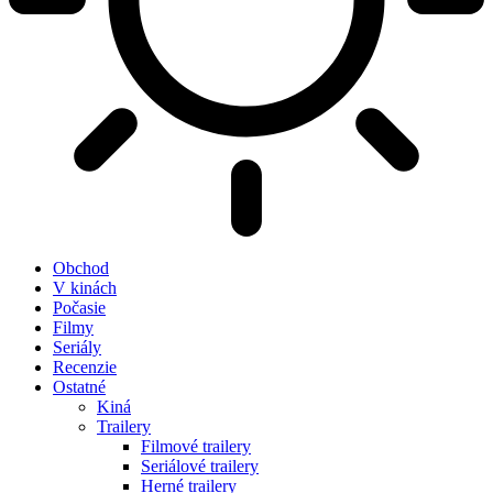
Obchod
V kinách
Počasie
Filmy
Seriály
Recenzie
Ostatné
Kiná
Trailery
Filmové trailery
Seriálové trailery
Herné trailery