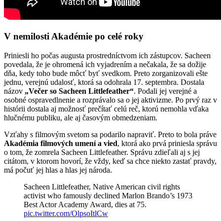
V nemilosti Akadémie po celé roky
Priniesli ho počas augusta prostredníctvom ich zástupcov. Sacheen
povedala, že je ohromená ich vyjadrením a nečakala, že sa dožije
dňa, kedy toho bude môcť byť svedkom. Preto zorganizovali ešte
jednu, verejnú udalosť, ktorá sa odohrala 17. septembra. Dostala
názov
„Večer so Sacheen Littlefeather“
. Podali jej verejné a
osobné ospravedlnenie a rozprávalo sa o jej aktivizme. Po prvý raz v
histórii dostala aj možnosť prečítať celú reč, ktorú nemohla vďaka
hlučnému publiku, ale aj časovým obmedzeniam.
Vzťahy s filmovým svetom sa podarilo napraviť. Preto to bola práve
Akadémia filmových umení a vied
, ktorá ako prvá priniesla správu
o tom, že zomrela Sacheen Littlefeather. Správu zdieľali aj s jej
citátom, v ktorom hovorí, že vždy, keď sa chce niekto zastať pravdy,
má počuť jej hlas a hlas jej národa.
Sacheen Littlefeather, Native American civil rights
activist who famously declined Marlon Brando’s 1973
Best Actor Academy Award, dies at 75.
pic.twitter.com/OlpsoItlCw