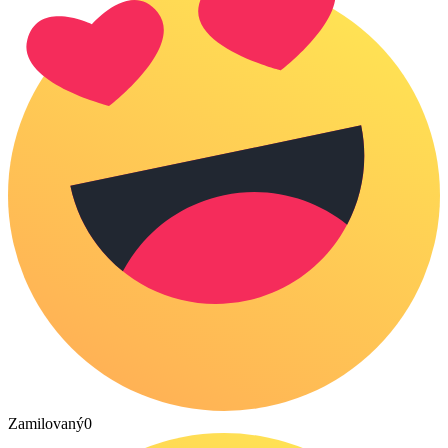
Zamilovaný
0