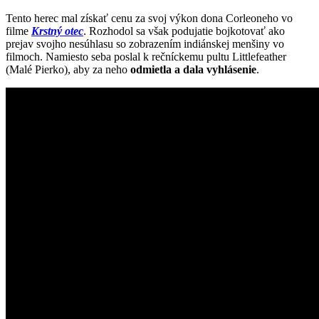
Tento herec mal získať cenu za svoj výkon dona Corleoneho vo
filme
Krstný otec
. Rozhodol sa však podujatie bojkotovať ako
prejav svojho nesúhlasu so zobrazením indiánskej menšiny vo
filmoch. Namiesto seba poslal k rečníckemu pultu Littlefeather
(Malé Pierko), aby za neho
odmietla a dala vyhlásenie
.