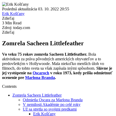
Posledná aktualizácia 03. 10. 2022 20:55
Erik Košťany
Zdieľaj
3 Min Read
Zdroj: today.com
Zdieľaj
Zomrela Sacheen Littlefeather
Vo veku 75 rokov zomrela Sacheen Littlefeather.
Bola
aktivistkou za práva pôvodných amerických obyvateľov a to
predovšetkým v Hollywoode. Mala niekoľko menších úloh vo
filmoch, do tohto sveta sa však zapísala inými spôsobom.
Slávne je
jej vystúpenie na
Oscaroch
v roku 1973, kedy prišla odmietnuť
ocenenie pre
Marlona Branda
.
Contents
Zomrela Sacheen Littlefeather
Odmietla Oscara za Marlona Branda
V nemilosti Akadémie po celé roky
Už sa stretla so svojimi predkami
Erik Košťany