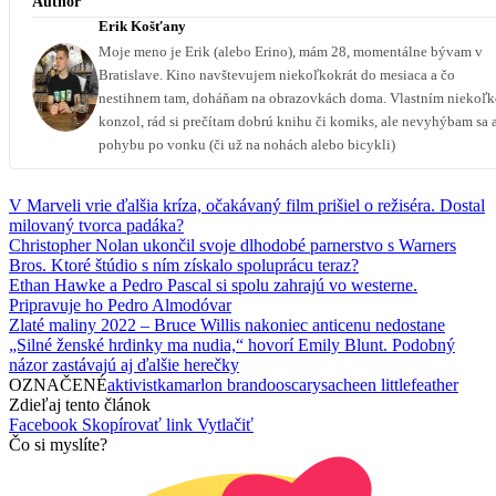
Author
Erik Košťany
Moje meno je Erik (alebo Erino), mám 28, momentálne bývam v
Bratislave. Kino navštevujem niekoľkokrát do mesiaca a čo
nestihnem tam, doháňam na obrazovkách doma. Vlastním niekoľ
konzol, rád si prečítam dobrú knihu či komiks, ale nevyhýbam sa 
pohybu po vonku (či už na nohách alebo bicykli)
V Marveli vrie ďalšia kríza, očakávaný film prišiel o režiséra. Dostal
milovaný tvorca padáka?
Christopher Nolan ukončil svoje dlhodobé parnerstvo s Warners
Bros. Ktoré štúdio s ním získalo spoluprácu teraz?
Ethan Hawke a Pedro Pascal si spolu zahrajú vo westerne.
Pripravuje ho Pedro Almodóvar
Zlaté maliny 2022 – Bruce Willis nakoniec anticenu nedostane
„Silné ženské hrdinky ma nudia,“ hovorí Emily Blunt. Podobný
názor zastávajú aj ďalšie herečky
OZNAČENÉ
aktivistka
marlon brando
oscary
sacheen littlefeather
Zdieľaj tento článok
Facebook
Skopírovať link
Vytlačiť
Čo si myslíte?