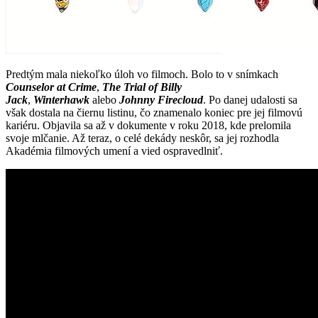
Predtým mala niekoľko úloh vo filmoch. Bolo to v snímkach
Counselor at Crime
,
The Trial of Billy
Jack
,
Winterhawk
alebo
Johnny Firecloud
. Po danej udalosti sa
však dostala na čiernu listinu, čo znamenalo koniec pre jej filmovú
kariéru. Objavila sa až v dokumente v roku 2018, kde prelomila
svoje mlčanie. Až teraz, o celé dekády neskôr, sa jej rozhodla
Akadémia filmových umení a vied ospravedlniť.