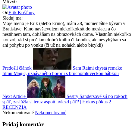
Mŕtvy
0
Od
Erik Košťany
Sleduj ma:
Moje meno je Erik (alebo Erino), mám 28, momentálne bývam v
Bratislave. Kino navštevujem niekoľkokrát do mesiaca a čo
nestihnem tam, doháňam na obrazovkách doma. Vlastním niekoľko
konzol, rád si prečítam dobrú knihu či komiks, ale nevyhýbam sa
ani pohybu po vonku (či už na nohách alebo bicykli)
Predošlí článok
Sam Raimi chystá remake
filmu Magic, uznávaného hororu s bruchomluveckou bábkou
Next Article
Sestry Sandersové sú po rokoch
späť, zaslúžia si teraz aspoň hviezd päť? | Hókus pókus 2
RECENZIA
Nekomentované
Nekomentované
Pridaj komentár