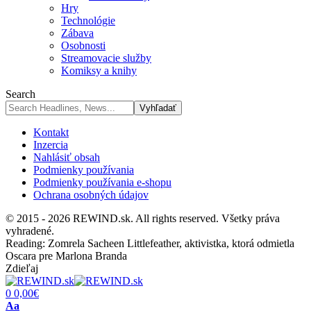
Hry
Technológie
Zábava
Osobnosti
Streamovacie služby
Komiksy a knihy
Search
Kontakt
Inzercia
Nahlásiť obsah
Podmienky používania
Podmienky používania e-shopu
Ochrana osobných údajov
© 2015 - 2026 REWIND.sk. All rights reserved. Všetky práva
vyhradené.
Reading:
Zomrela Sacheen Littlefeather, aktivistka, ktorá odmietla
Oscara pre Marlona Branda
Zdieľaj
0
0,00
€
Font
Aa