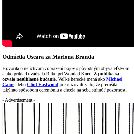
Odmietla Oscara za Marlona Branda
Hovorila o neúctivom zobrazení bojov s pôvodným obyvateľstvom
a ako príklad uvádzala Bitku pri Wouded Knee.
Z publika sa
ozvalo nesúhlasné bučanie.
Veľké herecké mená ako
Michael
Caine
alebo
Clint Eastwood
ju kritizovali za to, že prerušila
takýmto spôsobom ceremóniu a chcela na seba strhnúť pozornosť.
- Advertisement -