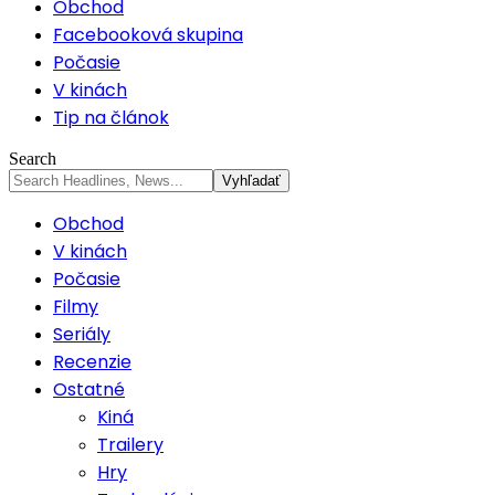
Obchod
Facebooková skupina
Počasie
V kinách
Tip na článok
Search
Obchod
V kinách
Počasie
Filmy
Seriály
Recenzie
Ostatné
Kiná
Trailery
Hry