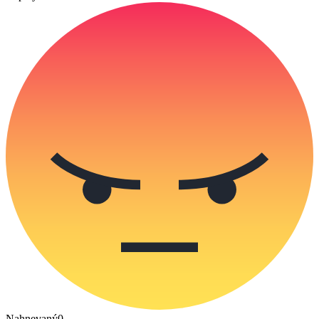
Nahnevaný
0