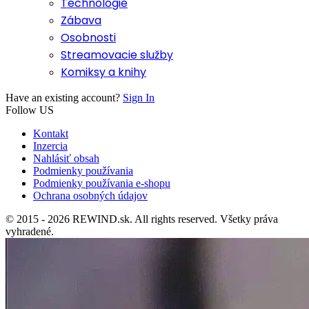
Technológie
Zábava
Osobnosti
Streamovacie služby
Komiksy a knihy
Have an existing account?
Sign In
Follow US
Kontakt
Inzercia
Nahlásiť obsah
Podmienky používania
Podmienky používania e-shopu
Ochrana osobných údajov
© 2015 - 2026 REWIND.sk. All rights reserved. Všetky práva
vyhradené.