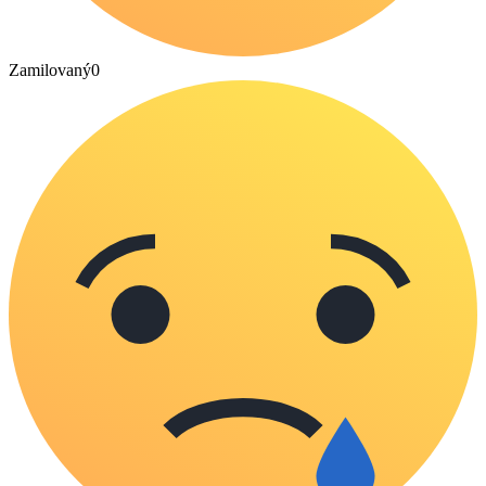
Zamilovaný
0