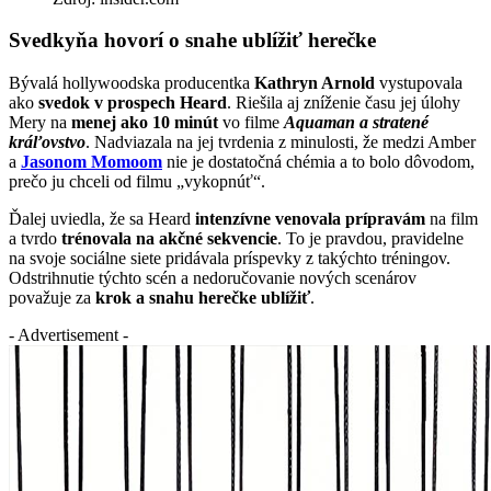
Svedkyňa hovorí o snahe ublížiť herečke
Bývalá hollywoodska producentka
Kathryn Arnold
vystupovala
ako
svedok v prospech Heard
. Riešila aj zníženie času jej úlohy
Mery na
menej ako 10 minút
vo filme
Aquaman a stratené
kráľovstvo
. Nadviazala na jej tvrdenia z minulosti, že medzi Amber
a
Jasonom Momoom
nie je dostatočná chémia a to bolo dôvodom,
prečo ju chceli od filmu „vykopnúť“.
Ďalej uviedla, že sa Heard
intenzívne venovala prípravám
na film
a tvrdo
trénovala na akčné sekvencie
. To je pravdou, pravidelne
na svoje sociálne siete pridávala príspevky z takýchto tréningov.
Odstrihnutie týchto scén a nedoručovanie nových scenárov
považuje za
krok a snahu herečke ublížiť
.
- Advertisement -