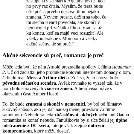
zastúpená v scenári k Aquamanovi 2, keď
ho prvý raz čítala. Myslím, že teraz bude
ešte počas prvého dejstva filmu nejako
zranená. Neviem presne, držím sa toho, čo
mi slečna Heard povedala, ale skončí v
nemocnici pri začiatku filmu. Vráti sa až
ku koncu, keď sa majú veci rozuzliť. Ale
všetky interakcie s Momoom a všetky
akčné scény, tie sú preč.“
Akčné sekvencie sú preč, romanca je preč
Môže teda byť, že nám Arnold prezradila spoilery k filmu
Aquaman
2
. Už od začiatku jeho produkcie kolovali internetom dohady o tom,
či budú mať
Mera a Arthur dieťa
. Zdá sa, že to naozaj bolo
pôvodne súčasťou scenára
. Avšak rovnako to vyzerá tak, že v
ňom bolo spravených
viacero zmien
. A tie súvisia práve s
okresaním času Amber Heard.
To, že bude
zranená a skončí v nemocnici
, by bol od filmárov
šikovný spôsob, ako jej dať naozaj menej priestoru vo filme
samotnom. Nebude sa teda
zúčastňovať akčných scén
, ani žiadna
romantika sa konať nebude. Fanúšikovia by si síce želali jej
úplne
odstránenie z DC sveta
, toto je však zrejme
dobrým
kompromisom
, ktorý môžu dostať.