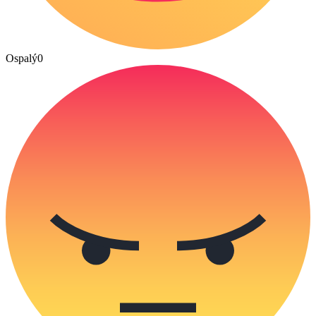
Ospalý
0