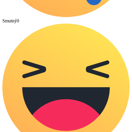
Smutný
0