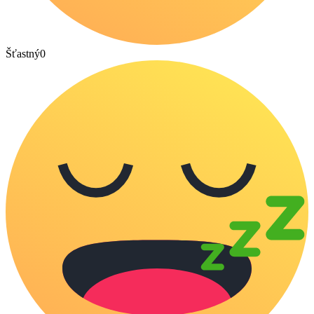
Šťastný
0