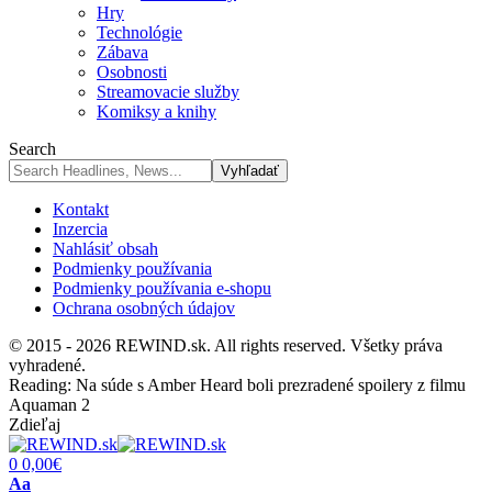
Hry
Technológie
Zábava
Osobnosti
Streamovacie služby
Komiksy a knihy
Search
Kontakt
Inzercia
Nahlásiť obsah
Podmienky používania
Podmienky používania e-shopu
Ochrana osobných údajov
© 2015 - 2026 REWIND.sk. All rights reserved. Všetky práva
vyhradené.
Reading:
Na súde s Amber Heard boli prezradené spoilery z filmu
Aquaman 2
Zdieľaj
0
0,00
€
Font
Aa