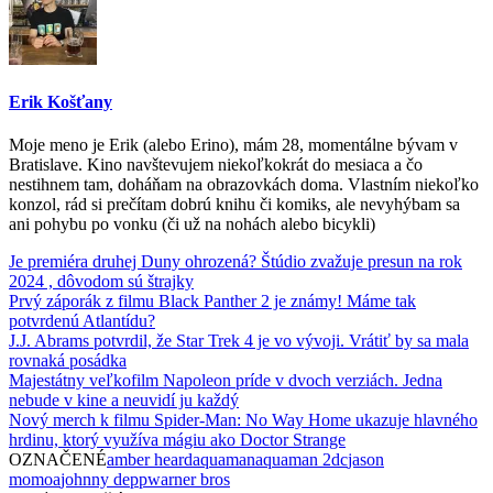
Erik Košťany
Moje meno je Erik (alebo Erino), mám 28, momentálne bývam v
Bratislave. Kino navštevujem niekoľkokrát do mesiaca a čo
nestihnem tam, doháňam na obrazovkách doma. Vlastním niekoľko
konzol, rád si prečítam dobrú knihu či komiks, ale nevyhýbam sa
ani pohybu po vonku (či už na nohách alebo bicykli)
Je premiéra druhej Duny ohrozená? Štúdio zvažuje presun na rok
2024 , dôvodom sú štrajky
Prvý záporák z filmu Black Panther 2 je známy! Máme tak
potvrdenú Atlantídu?
J.J. Abrams potvrdil, že Star Trek 4 je vo vývoji. Vrátiť by sa mala
rovnaká posádka
Majestátny veľkofilm Napoleon príde v dvoch verziách. Jedna
nebude v kine a neuvidí ju každý
Nový merch k filmu Spider-Man: No Way Home ukazuje hlavného
hrdinu, ktorý využíva mágiu ako Doctor Strange
OZNAČENÉ
amber heard
aquaman
aquaman 2
dc
jason
momoa
johnny depp
warner bros