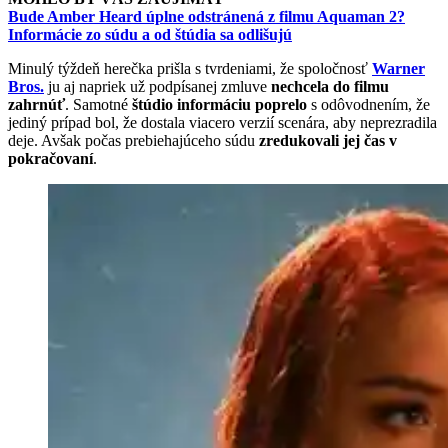
Bude Amber Heard úplne odstránená z filmu Aquaman 2?
Informácie zo súdu a od štúdia sa odlišujú
Minulý týždeň herečka prišla s tvrdeniami, že spoločnosť
Warner
Bros.
ju aj napriek už podpísanej zmluve
nechcela do filmu
zahrnúť
. Samotné
štúdio informáciu poprelo
s odôvodnením, že
jediný prípad bol, že dostala viacero verzií scenára, aby neprezradila
deje. Avšak počas prebiehajúceho súdu
zredukovali jej čas v
pokračovaní
.