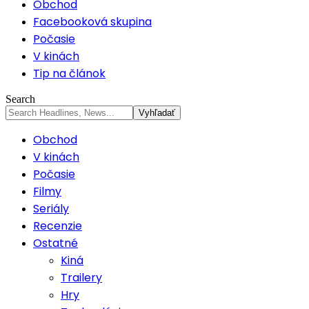
Obchod
Facebooková skupina
Počasie
V kinách
Tip na článok
Search
Obchod
V kinách
Počasie
Filmy
Seriály
Recenzie
Ostatné
Kiná
Trailery
Hry