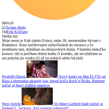
Mŕtvy
0
Od
Erik Košťany
Sleduj ma:
Moje meno je Erik (alebo Erino), mám 28, momentálne bývam v
Bratislave. Kino navštevujem niekoľkokrát do mesiaca a čo
nestihnem tam, doháňam na obrazovkách doma. Vlastním niekoľko
konzol, rád si prečítam dobrú knihu či komiks, ale nevyhýbam sa
ani pohybu po vonku (či už na nohách alebo bicykli)
Predošlí článok
Nový trailer na film ELVIS od
Baza Luhrmanna ukazuje viac piesní kráľa Rock’n’Rollu. Budeme
počuť aj hlasy ďalších umelcov
Next Article
Vo filme Garfield bude počuť aj
Samuel L. Jackson. Akú postavu nahovorí?