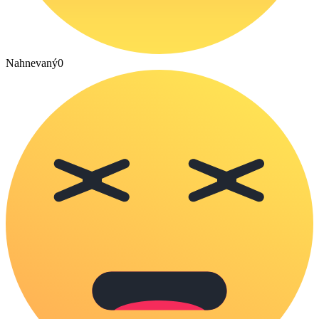
Nahnevaný
0