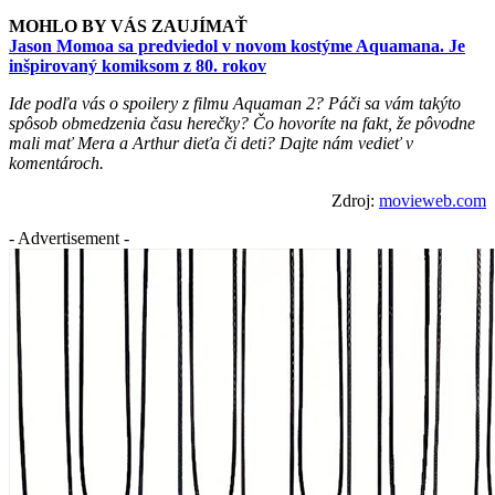
MOHLO BY VÁS ZAUJÍMAŤ
Jason Momoa sa predviedol v novom kostýme Aquamana. Je
inšpirovaný komiksom z 80. rokov
Ide podľa vás o spoilery z filmu Aquaman 2? Páči sa vám takýto
spôsob obmedzenia času herečky? Čo hovoríte na fakt, že pôvodne
mali mať Mera a Arthur dieťa či deti? Dajte nám vedieť v
komentároch.
Zdroj:
movieweb.com
- Advertisement -