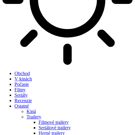
Obchod
V kinách
Počasie
Filmy
Seriály
Recenzie
Ostatné
Kiná
Trailery
Filmové trailery
Seriálové trailery
Herné trailery