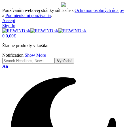
Používaním webovej stránky súhlasíte s
Ochranou osobných údajov
a
Podmienkami používania
.
Accept
Sign In
0
0,00
€
Žiadne produkty v košíku.
Notification
Show More
Font
Aa
Resizer