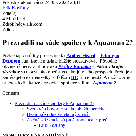
Posledná aktualizácia 24. 05. 2022 23:11
Erik Košťany
Zdieľaj
4 Min Read
Zdroj: hdqwalls.com
Zdieľaj
Prezradili na súde spoilery k Aquaman 2?
Prebiehajúci súdny proces medzi
Amber Heard
a
Johnnym
Deppom
vám iste nemusíme bližšie predstavovať. Pôvodne
obvinený herec z filmov ako
Piráti z Karibiku
či
Alica v krajine
zázrakov
sa ukázal ako obeť a veci hrajú v jeho prospech. Preto je aj
kariéra jeho ex-manželky v ďalšom
DC
filme neistá. A možno sme
sa teraz kvôli kauze dozvedeli
spoilery
z filmu
Aquaman 2
.
Contents
Prezradili na súde spoilery k Aquaman 2?
Svedkyňa hovorí o snahe ublížiť herečke
Heard pôvodne videla iný scenár
Akčné sekvencie sú preč, romanca je preč
Erik Košťany
MOHLO BY VÁS ZAUJÍMAŤ