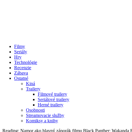
Filmy
Seriály
Hry
Technológie
Recenzie
Zábava
Ostatné
Kiná
Trailery
Filmové trailery
Seriálové trailery
Herné trailery
Osobnosti
Streamovacie služby
Komiksy a knihy
Reading:
Namor ako hlavný záporák filmu Black Panther: Wakanda Fo