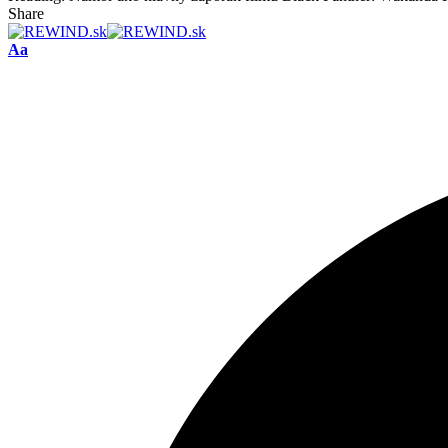
Share
Font
Aa
Resizer