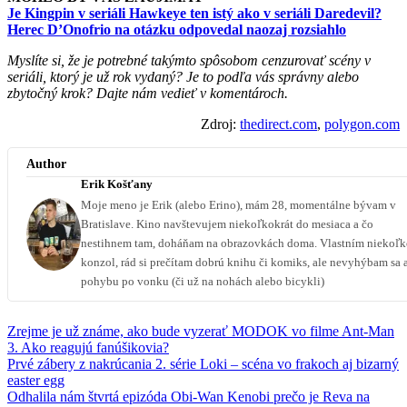
Je Kingpin v seriáli Hawkeye ten istý ako v seriáli Daredevil?
Herec D’Onofrio na otázku odpovedal naozaj rozsiahlo
Myslíte si, že je potrebné takýmto spôsobom cenzurovať scény v
seriáli, ktorý je už rok vydaný? Je to podľa vás správny alebo
zbytočný krok? Dajte nám vedieť v komentároch.
Zdroj:
thedirect.com
,
polygon.com
Author
Erik Košťany
Moje meno je Erik (alebo Erino), mám 28, momentálne bývam v
Bratislave. Kino navštevujem niekoľkokrát do mesiaca a čo
nestihnem tam, doháňam na obrazovkách doma. Vlastním niekoľ
konzol, rád si prečítam dobrú knihu či komiks, ale nevyhýbam sa 
pohybu po vonku (či už na nohách alebo bicykli)
Zrejme je už známe, ako bude vyzerať MODOK vo filme Ant-Man
3. Ako reagujú fanúšikovia?
Prvé zábery z nakrúcania 2. série Loki – scéna vo frakoch aj bizarný
easter egg
Odhalila nám štvrtá epizóda Obi-Wan Kenobi prečo je Reva na