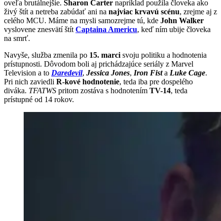
oveľa brutálnejšie.
Sharon Carter
napríklad použila človeka ako
živý štít a netreba zabúdať ani na
najviac krvavú scénu
, zrejme aj z
celého MCU. Máme na mysli samozrejme tú, kde
John Walker
vyslovene znesvätí štít
Captaina Americu
, keď ním ubije človeka
na smrť.
Navyše, služba zmenila po
15. marci
svoju politiku a hodnotenia
prístupnosti. Dôvodom boli aj prichádzajúce seriály z Marvel
Television a to
Daredevil
,
Jessica Jones
,
Iron Fist
a
Luke Cage
.
Pri nich zaviedli
R-kové hodnotenie
, teda iba pre dospelého
diváka.
TFATWS
pritom zostáva s hodnotením
TV-14
, teda
prístupné od 14 rokov.