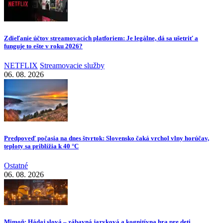
Zdieľanie účtov streamovacích platforiem: Je legálne, dá sa ušetriť a
funguje to ešte v roku 2026?
NETFLIX
Streamovacie služby
06. 08. 2026
Predpoveď počasia na dnes štvrtok: Slovensko čaká vrchol vlny horúčav,
teploty sa priblížia k 40 °C
Ostatné
06. 08. 2026
Mimoň: Hádaj slová – zábavná jazyková a kognitívna hra pre deti