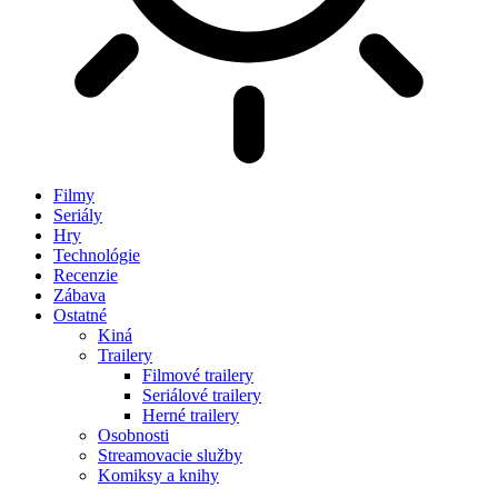
Filmy
Seriály
Hry
Technológie
Recenzie
Zábava
Ostatné
Kiná
Trailery
Filmové trailery
Seriálové trailery
Herné trailery
Osobnosti
Streamovacie služby
Komiksy a knihy