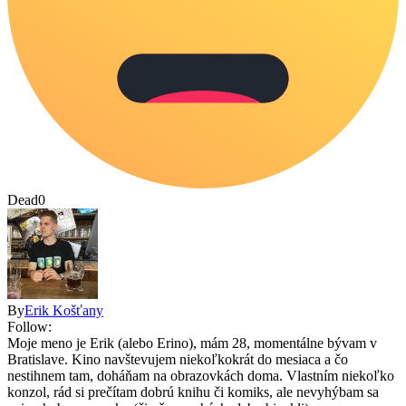
Dead
0
By
Erik Košťany
Follow:
Moje meno je Erik (alebo Erino), mám 28, momentálne bývam v
Bratislave. Kino navštevujem niekoľkokrát do mesiaca a čo
nestihnem tam, doháňam na obrazovkách doma. Vlastním niekoľko
konzol, rád si prečítam dobrú knihu či komiks, ale nevyhýbam sa