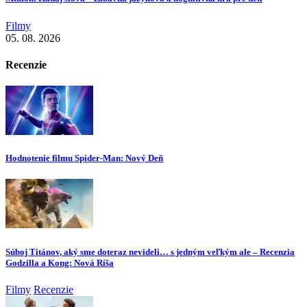
Filmy
05. 08. 2026
Recenzie
Hodnotenie filmu Spider-Man: Nový Deň
Súboj Titánov, aký sme doteraz nevideli… s jedným veľkým ale – Recenzia
Godzilla a Kong: Nová Ríša
Filmy
Recenzie