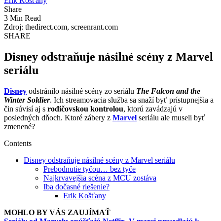
Erik Košťany
Share
3 Min Read
Zdroj: thedirect.com, screenrant.com
SHARE
Disney odstraňuje násilné scény z Marvel
seriálu
Disney
odstránilo násilné scény zo seriálu
The Falcon and the
Winter Soldier
. Ich streamovacia služba sa snaží byť prístupnejšia a
čin súvisí aj s
rodičovskou kontrolou
, ktorú zavádzajú v
posledných dňoch. Ktoré zábery z
Marvel
seriálu ale museli byť
zmenené?
Contents
Disney odstraňuje násilné scény z Marvel seriálu
Prebodnutie tyčou… bez tyče
Najkrvavejšia scéna z MCU zostáva
Iba dočasné riešenie?
Erik Košťany
MOHLO BY VÁS ZAUJÍMAŤ