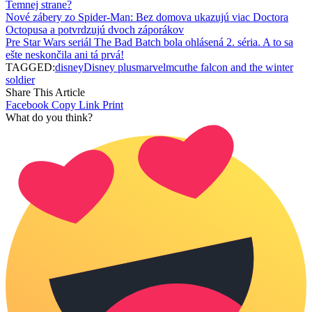
Temnej strane?
Nové zábery zo Spider-Man: Bez domova ukazujú viac Doctora
Octopusa a potvrdzujú dvoch záporákov
Pre Star Wars seriál The Bad Batch bola ohlásená 2. séria. A to sa
ešte neskončila ani tá prvá!
TAGGED:
disney
Disney plus
marvel
mcu
the falcon and the winter
soldier
Share This Article
Facebook
Copy Link
Print
What do you think?