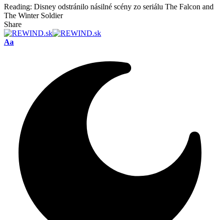
Reading:
Disney odstránilo násilné scény zo seriálu The Falcon and
The Winter Soldier
Share
Font
Aa
Resizer