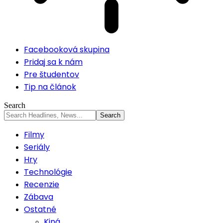
Facebooková skupina
Pridaj sa k nám
Pre študentov
Tip na článok
Search
Filmy
Seriály
Hry
Technológie
Recenzie
Zábava
Ostatné
Kiná