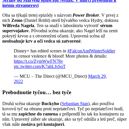
Seriály od Marvelu opúšťajú Netflix. V marci presedlajú k
inému streamerovi
Oba sa týkajú tretej epizódy s názvom
Power Broker
. V prvej z
nich
Zemo
(Daniel Brühl) strelí bývalého vedca Hydry, doktora
Wilfreda Nagela
. Ten sa snaží v laborátoriu vytvoriť
sérum
supervojakov
. Pôvodná scéna ukazuje, ako Nagel leží na zemi
pokrytý krvou a s otvorenými očami. Upravená scéna už
neobsahuje krv a oči vedca sú zatvorené
.
Disney+ has edited scenes in
#FalconAndWinterSoldier
to censor violence & blood! More photos & details:
https://t.co/ZymWwFN78v
pic.twitter.com/K7ahLfsSqT
— MCU – The Direct (@MCU_Direct)
March 29,
2022
Prebodnutie tyčou… bez tyče
Druhá scéna ukazuje
Buckyho
(
Sebastian Stan
), ako používa
kovovú tyč na obranu proti nepriateľovi. Tyč po nepriateľovi hodí,
tá sa mu
zapichne do ramena
a prišpendlí ho tak ku kontajneru za
ním. Upravený záber ale ukazuje, ako sa tyč odráža a letí preč, súper
však stále
zostáva pri kontajneri
.